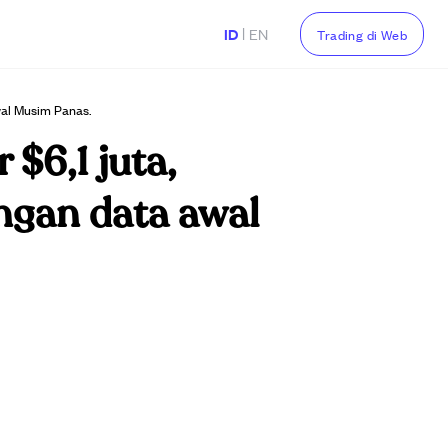
|
ID
EN
Trading di Web
wal Musim Panas.
$6,1 juta,
ngan data awal