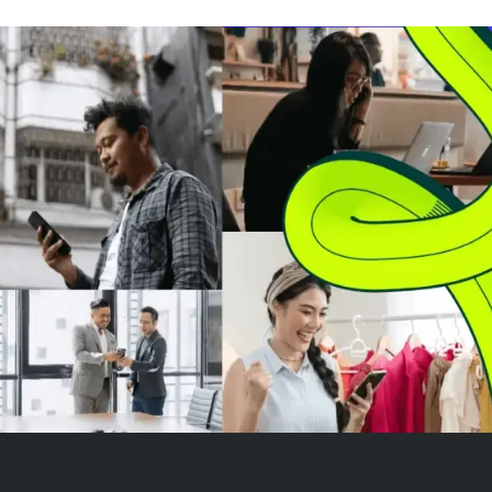
disesuaikan sebesar C$0,65
Meski gagal cap
per saham, naik 3,2% dibanding
perusahaan me
tahun sebelumnya, dan
pertumbuhan p
pendapa...
tahunan dan me.