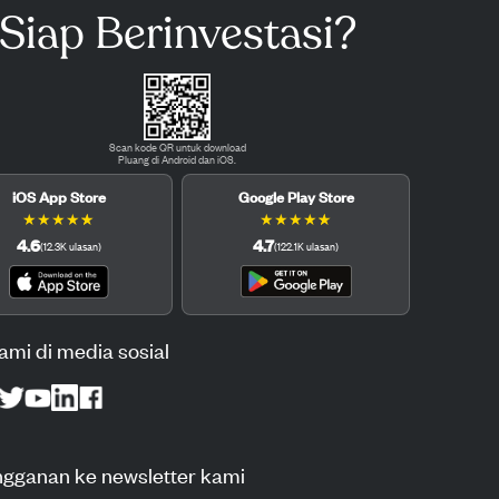
Siap Berinvestasi?
Scan kode QR untuk download
Pluang di Android dan iOS.
iOS App Store
Google Play Store
★
★
★
★
★
★
★
★
★
★
4.6
4.7
(
12.3K
ulasan
)
(
122.1K
ulasan
)
kami di media sosial
ngganan ke newsletter kami