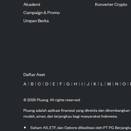
Akademi
Konverter Crypto
Campaign & Promo
Umpan Berita
Daftar Aset
A
|
B
|
C
|
D
|
E
|
F
|
G
|
H
|
I
|
J
|
K
|
L
|
M
|
N
|
O
|
©
2026
Pluang. All rights reserved.
Pluang adalah aplikasi finansial yang dikelola dan dikembangka
mudah, aman, dan terjangkau bagi masyarakat Indonesia.
Saham AS, ETF, dan Options difasilitasi oleh PT PG Berjang