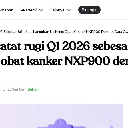
Pluang+
amanan
Akademi
Lainnya
6 Sebesar $6,1 Juta, Lanjutkan Uji Klinis Obat Kanker NXP900 Dengan Data A
tat rugi Q1 2026 sebesar 
is obat kanker NXP900 de
Lihat Sumber
·
·
Bullish