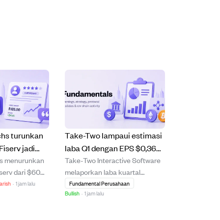
hs turunkan
Take-Two lampaui estimasi
Fiserv jadi
laba Q1 dengan EPS $0,36
s menurunkan
Take-Two Interactive Software
evisi proyeksi
dan pendapatan kuat $1,53
serv dari $60
melaporkan laba kuartal
dan EPS 2026
miliar, fokus pada
engan rating
pertama dengan EPS $0,36,
arish
·
1 jam lalu
Fundamental Perusahaan
peluncuran GTA VI.
Bullish
·
1 jam lalu
 menyusul revisi
melampaui perkiraan analis
v untuk 2026
$0,33, serta pendapatan kuat
perkirakan
sebesar $1,53 miliar yang