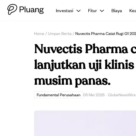
Investasi
Fitur
Biaya
Ke
Home
/
Umpan Berita
/
Nuvectis Pharma Catat Rugi Q1 202
Nuvectis Pharma ca
lanjutkan uji klin
musim panas.
Fundamental Perusahaan
05 Mei 2026
·
GlobeNewsWire