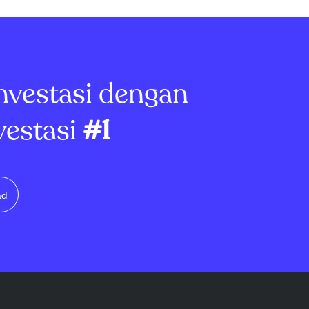
ganik turun
melebihi ekspektasi $1,36 miliar.
 stagnan, dari
Meskipun EPS turun dari $0,61
perkirakan
tahun lalu menjadi $0,36...
nvestasi dengan
vestasi
#1
ad