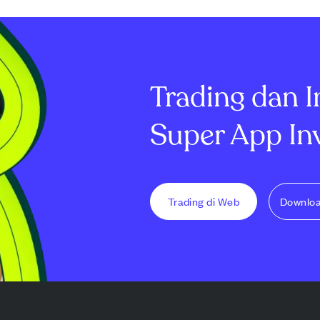
ai target,
kategori, merayakan eksekutif
pendapatan or
nunjukkan
dari organisasi global dan
hingga 1% atau
endapatan
perusahaan besar. Pemenang
sebelumnya di
..
seperti J...
tumbuh 1%...
Trading dan I
Super App In
Trading di Web
Downlo