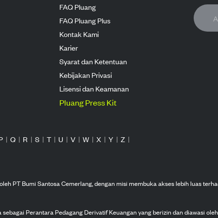
FAQ Pluang
FAQ Pluang Plus
Kontak Kami
Karier
Syarat dan Ketentuan
Kebijakan Privasi
Lisensi dan Keamanan
Pluang Press Kit
P
|
Q
|
R
|
S
|
T
|
U
|
V
|
W
|
X
|
Y
|
Z
|
n oleh PT Bumi Santosa Cemerlang, dengan misi membuka akses lebih luas terha
ka sebagai Perantara Pedagang Derivatif Keuangan yang berizin dan diawasi ole