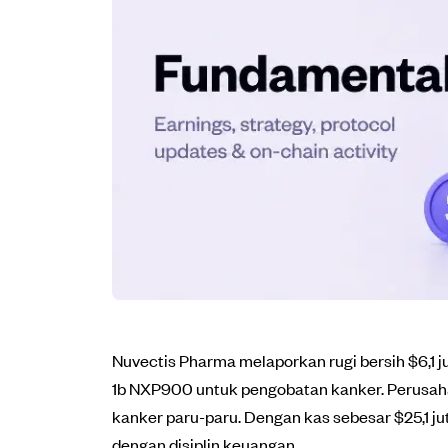
Nuvectis Pharma melaporkan rugi bersih $6,1 ju
1b NXP900 untuk pengobatan kanker. Perusaha
kanker paru-paru. Dengan kas sebesar $25,1 j
dengan disiplin keuangan.