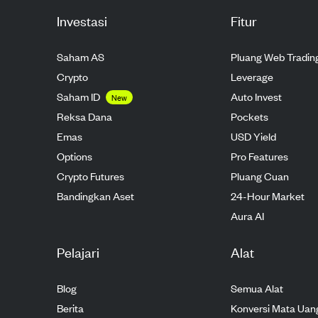
Investasi
Fitur
Saham AS
Pluang Web Tradin
Crypto
Leverage
Saham ID
Auto Invest
New
Reksa Dana
Pockets
Emas
USD Yield
Options
Pro Features
Crypto Futures
Pluang Cuan
Bandingkan Aset
24-Hour Market
Aura AI
Pelajari
Alat
Blog
Semua Alat
Berita
Konversi Mata Uan