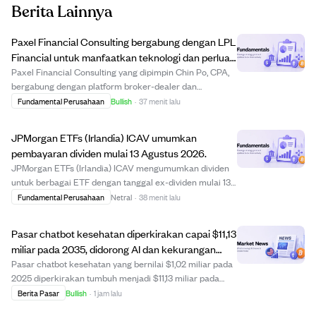
Berita Lainnya
Paxel Financial Consulting bergabung dengan LPL
Financial untuk manfaatkan teknologi dan perluas
pertumbuhan.
Paxel Financial Consulting yang dipimpin Chin Po, CPA,
bergabung dengan platform broker-dealer dan
Registered Investment Advisor LPL Financial dengan
Fundamental Perusahaan
Bullish
·
37 menit lalu
aset sekitar $300 juta. Langkah ini bertujuan
meningkatkan layanan klien melalui teknologi, fleksibi...
JPMorgan ETFs (Irlandia) ICAV umumkan
pembayaran dividen mulai 13 Agustus 2026.
JPMorgan ETFs (Irlandia) ICAV mengumumkan dividen
untuk berbagai ETF dengan tanggal ex-dividen mulai 13
Agustus 2026, tanggal pencatatan 14 Agustus, dan
Fundamental Perusahaan
Netral
·
38 menit lalu
pembayaran 4 September 2026. Pengumuman ini
mencantumkan jumlah dividen per saham untuk
Pasar chatbot kesehatan diperkirakan capai $11,13
beberapa ...
miliar pada 2035, didorong AI dan kekurangan
dokter.
Pasar chatbot kesehatan yang bernilai $1,02 miliar pada
2025 diperkirakan tumbuh menjadi $11,13 miliar pada
2035 dengan CAGR 27,05%. Pertumbuhan ini didorong
Berita Pasar
Bullish
·
1 jam lalu
oleh kemajuan AI generatif, adopsi layanan kesehatan