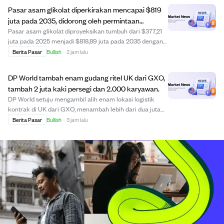
virtual, integrasi EHR, dan kekurangan ...
Pasar asam glikolat diperkirakan mencapai $819
juta pada 2035, didorong oleh permintaan
skincare dan formulasi canggih.
Pasar asam glikolat diproyeksikan tumbuh dari $377,21
juta pada 2025 menjadi $818,89 juta pada 2035 dengan
CAGR 8,06%. Pertumbuhan didorong oleh meningkatnya
Berita Pasar
Bullish
·
2 jam lalu
permintaan kosmetik untuk eksfoliasi dan anti-penuaan,
serta penggunaan industri seperti pen...
DP World tambah enam gudang ritel UK dari GXO,
tambah 2 juta kaki persegi dan 2.000 karyawan.
DP World setuju mengambil alih enam lokasi logistik
kontrak di UK dari GXO, menambah lebih dari dua juta
kaki persegi ruang gudang dan 2.000 karyawan ke
Berita Pasar
Bullish
·
3 jam lalu
operasinya di UK. Lokasi ini melayani peritel besar
seperti Asda, Sainsbury’s, dan Co-op, dan tra...