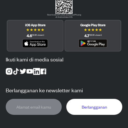
Scan kode QR untuk download Pluang
di Android dan iOS.
iOS App Store
Google Play Store
★
★
★
★
★
★
★
★
★
★
4.6
4.7
(
12.3K
ulasan
)
(
122.1K
ulasan
)
Ikuti kami di media sosial
Berlangganan ke newsletter kami
Berlangganan