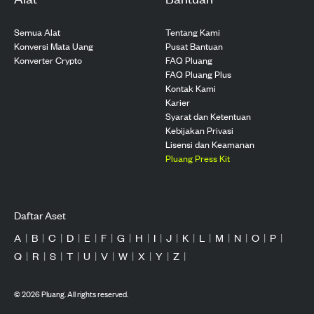
Semua Alat
Tentang Kami
Konversi Mata Uang
Pusat Bantuan
Konverter Crypto
FAQ Pluang
FAQ Pluang Plus
Kontak Kami
Karier
Syarat dan Ketentuan
Kebijakan Privasi
Lisensi dan Keamanan
Pluang Press Kit
Daftar Aset
A
|
B
|
C
|
D
|
E
|
F
|
G
|
H
|
I
|
J
|
K
|
L
|
M
|
N
|
O
|
P
|
Q
|
R
|
S
|
T
|
U
|
V
|
W
|
X
|
Y
|
Z
|
©
2026
Pluang. All rights reserved.