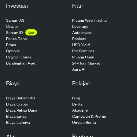
Investasi
Fitur
Saham AS
Pluang Web Trading
Crypto
Leverage
Saham ID
Auto Invest
New
Pockets
Reksa Dana
USD Yield
Emas
Pro Features
Options
Pluang Cuan
Crypto Futures
24-Hour Market
Bandingkan Aset
Aura AI
Biaya
Pelajari
Biaya Saham AS
Blog
Biaya Crypto
Berita
Biaya Reksa Dana
Akademi
Biaya Emas
Campaign & Promo
Biaya Lainnya
Umpan Berita
Alat
Bantuan