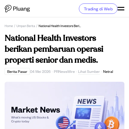
Trading di Web
Home
/
Umpan Berita
/
National Health Investors Berikan Pembaruan Operasi Properti Senior Dan Medis.
National Health Investors
berikan pembaruan operasi
properti senior dan medis.
Lihat Sumber
Berita Pasar
04 Mei 2026
·
PRNewsWire
·
·
Netral