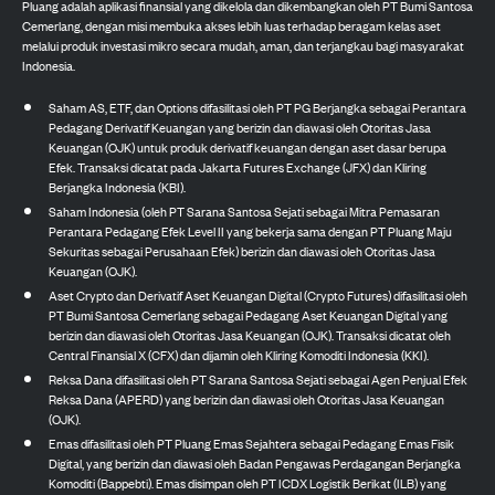
Pluang adalah aplikasi finansial yang dikelola dan dikembangkan oleh PT Bumi Santosa
Cemerlang, dengan misi membuka akses lebih luas terhadap beragam kelas aset
melalui produk investasi mikro secara mudah, aman, dan terjangkau bagi masyarakat
Indonesia.
Saham AS, ETF, dan Options difasilitasi oleh PT PG Berjangka sebagai Perantara
Pedagang Derivatif Keuangan yang berizin dan diawasi oleh Otoritas Jasa
Keuangan (OJK) untuk produk derivatif keuangan dengan aset dasar berupa
Efek. Transaksi dicatat pada Jakarta Futures Exchange (JFX) dan Kliring
Berjangka Indonesia (KBI).
Saham Indonesia (oleh PT Sarana Santosa Sejati sebagai Mitra Pemasaran
Perantara Pedagang Efek Level II yang bekerja sama dengan PT Pluang Maju
Sekuritas sebagai Perusahaan Efek) berizin dan diawasi oleh Otoritas Jasa
Keuangan (OJK).
Aset Crypto dan Derivatif Aset Keuangan Digital (Crypto Futures) difasilitasi oleh
PT Bumi Santosa Cemerlang sebagai Pedagang Aset Keuangan Digital yang
berizin dan diawasi oleh Otoritas Jasa Keuangan (OJK). Transaksi dicatat oleh
Central Finansial X (CFX) dan dijamin oleh Kliring Komoditi Indonesia (KKI).
Reksa Dana difasilitasi oleh PT Sarana Santosa Sejati sebagai Agen Penjual Efek
Reksa Dana (APERD) yang berizin dan diawasi oleh Otoritas Jasa Keuangan
(OJK).
Emas difasilitasi oleh PT Pluang Emas Sejahtera sebagai Pedagang Emas Fisik
Digital, yang berizin dan diawasi oleh Badan Pengawas Perdagangan Berjangka
Komoditi (Bappebti). Emas disimpan oleh PT ICDX Logistik Berikat (ILB) yang