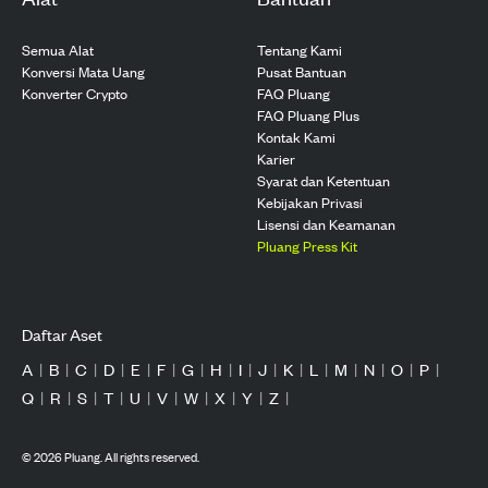
Semua Alat
Tentang Kami
Konversi Mata Uang
Pusat Bantuan
Konverter Crypto
FAQ Pluang
FAQ Pluang Plus
Kontak Kami
Karier
Syarat dan Ketentuan
Kebijakan Privasi
Lisensi dan Keamanan
Pluang Press Kit
Daftar Aset
A
|
B
|
C
|
D
|
E
|
F
|
G
|
H
|
I
|
J
|
K
|
L
|
M
|
N
|
O
|
P
|
Q
|
R
|
S
|
T
|
U
|
V
|
W
|
X
|
Y
|
Z
|
©
2026
Pluang. All rights reserved.