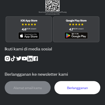
Scan kode QR untuk download Pluang
di Android dan iOS.
iOS App Store
Google Play Store
★
★
★
★
★
★
★
★
★
★
4.6
4.7
(
12.3K
ulasan
)
(
122.1K
ulasan
)
Ikuti kami di media sosial
Berlangganan ke newsletter kami
Berlangganan