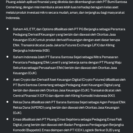
Pluang adalah aplikasi finansial yang dikelola dan dikembangkan oleh PT Bumi Santosa
Cemerlang, dengan misi membuka akses lebih luas terhadap beragam kelas aset
melalui produk investasi mikro secara mudah, aman, dan terjangkau bagi masyarakat
Indonesia.
Saham AS, ETF, dan Options difasilitasi oleh PT PG Berjangka sebagai Perantara
Pedagang Derivatif Keuangan yang berizin dan diawasi oleh Otoritas Jasa
Keuangan (OJK) untuk produk derivatif keuangan dengan aset dasar berupa
Efek. Transaksi dicatat pada Jakarta Futures Exchange (JFX) dan Kliring
Berjangka Indonesia (KBI).
Saham Indonesia (oleh PT Sarana Santosa Sejati sebagai Mitra Pemasaran
Perantara Pedagang Efek Level II yang bekerja sama dengan PT Pluang Maju
Sekuritas sebagai Perusahaan Efek) berizin dan diawasi oleh Otoritas Jasa
Keuangan (OJK).
Aset Crypto dan Derivatif Aset Keuangan Digital (Crypto Futures) difasilitasi oleh
PT Bumi Santosa Cemerlang sebagai Pedagang Aset Keuangan Digital yang
berizin dan diawasi oleh Otoritas Jasa Keuangan (OJK). Transaksi dicatat oleh
Central Finansial X (CFX) dan dijamin oleh Kliring Komoditi Indonesia (KKI).
Reksa Dana difasilitasi oleh PT Sarana Santosa Sejati sebagai Agen Penjual Efek
Reksa Dana (APERD) yang berizin dan diawasi oleh Otoritas Jasa Keuangan
(OJK).
Emas difasilitasi oleh PT Pluang Emas Sejahtera sebagai Pedagang Emas Fisik
Digital, yang berizin dan diawasi oleh Badan Pengawas Perdagangan Berjangka
Komoditi (Bappebti). Emas disimpan oleh PT ICDX Logistik Berikat (ILB) yang