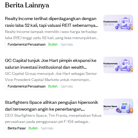
Berita Lainnya
Realty Income terlihat diperdagangkan dengan
rasio laba 52 kali, tapi valuasi REIT sebenarnya
sekitar 15 kali laba.
Realty Income tampak memiliki rasio harga terhadap
laba (P/E) tinggi yaitu 52 kali, yang bisa menunjukkan
harga saham terlalu mahal. Namun, jika dinilai dengan
Fundamental Perusahaan
Bullish
·
1 jam lalu
metrik standar untuk Real Estate Investment Trusts
(REIT), nilai sebenarnya sekitar 15 kal...
QC Capital tunjuk Joe Hart pimpin ekspansi ke
saluran investasi institusional dan wealth
management.
QC Capital Group menunjuk Joe Hart sebagai Senior
Vice President Capital Markets untuk memimpin
ekspansi ke saluran penasihat investasi terdaftar,
Fundamental Perusahaan
Bullish
·
1 jam lalu
broker-dealer, dan institusional. Hart akan membangun
infrastruktur yang mendukung akses penasihat tanp...
Starfighters Space alihkan pengujian hipersonik
dari terowongan angin ke penerbangan,
kembangkan peluncuran roket muatan kecil.
CEO Starfighters Space, Tim Franta, menjelaskan fokus
perusahaan pada penggunaan jet F-104 sebagai
platform uji terbang untuk komponen hipersonik dan
Berita Pasar
Bullish
·
1 jam lalu
sebagai tahap pertama peluncuran roket kecil.