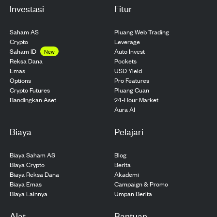
Investasi
Fitur
Saham AS
Pluang Web Trading
Crypto
Leverage
Saham ID
Auto Invest
New
Pockets
Reksa Dana
USD Yield
Emas
Pro Features
Options
Pluang Cuan
Crypto Futures
24-Hour Market
Bandingkan Aset
Aura AI
Biaya
Pelajari
Biaya Saham AS
Blog
Biaya Crypto
Berita
Biaya Reksa Dana
Akademi
Biaya Emas
Campaign & Promo
Biaya Lainnya
Umpan Berita
Alat
Bantuan