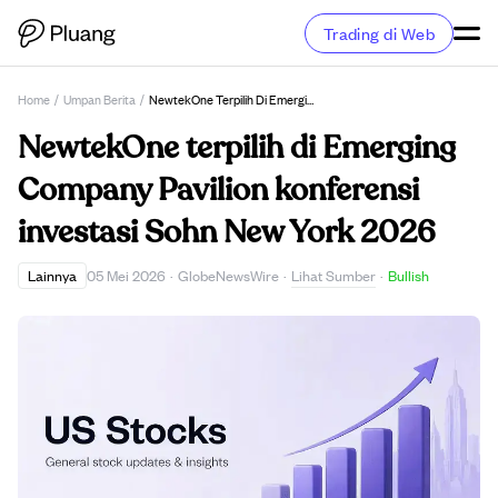
Trading di Web
Home
/
Umpan Berita
/
NewtekOne Terpilih Di Emerging Company Pavilion Konferensi Investasi Sohn New York 2026
NewtekOne terpilih di Emerging
Company Pavilion konferensi
investasi Sohn New York 2026
Lihat Sumber
Lainnya
05 Mei 2026
·
GlobeNewsWire
·
·
Bullish