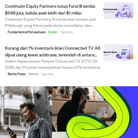
Perusahaan memanfaatkan kemampuan kecepatan
Continuim Equity Partners tutup Fund III senilai
tinggi F-1...
$548 juta, kelola aset lebih dari $1 miliar
Continuim Equity Partners, firma ekuitas swasta asal
Pittsburgh yang fokus pada bisnis manufaktur dan
industri, berhasil menutup Fund III dengan komitmen
Fundamental Perusahaan
Bullish
·
1 jam lalu
sebesar $548 juta, melebihi target dan selesai dalam 32
hari. Ini meningkatkan total aset yang d...
Kurang dari 1% inventaris iklan Connected TV AS
dijual ulang lewat arbitrase, terendah di antara
kanal digital.
Indeks Kepercayaan Penjual Connected TV (CTV) Q2
2026 dari Pixalate menunjukkan hanya 0,7% inventaris
iklan CTV di AS yang dijual ulang melalui arbitrase, jauh
Berita Pasar
Netral
·
1 jam lalu
lebih rendah dibandingkan kanal web dan mobile. Indeks
ini menilai lebih dari 125 penjual ...