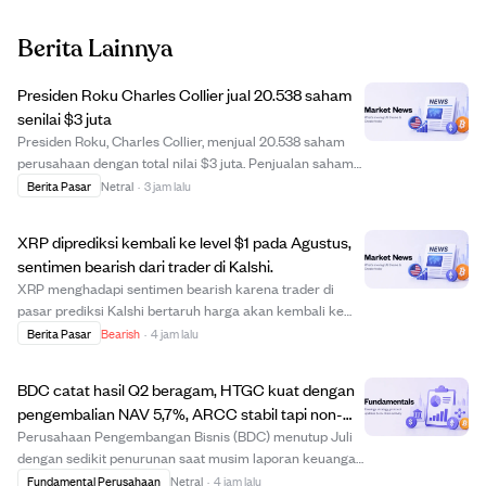
Berita Lainnya
Presiden Roku Charles Collier jual 20.538 saham
senilai $3 juta
Presiden Roku, Charles Collier, menjual 20.538 saham
perusahaan dengan total nilai $3 juta. Penjualan saham
ini bisa jadi bagian dari perencanaan keuangan pribadi
Berita Pasar
Netral
·
3 jam lalu
atau perubahan kepercayaan, meski tidak ada detail
lebih lanjut. Investor disarankan me...
XRP diprediksi kembali ke level $1 pada Agustus,
sentimen bearish dari trader di Kalshi.
XRP menghadapi sentimen bearish karena trader di
pasar prediksi Kalshi bertaruh harga akan kembali ke
level terendah multi-bulan sekitar $1 pada Agustus ini.
Berita Pasar
Bearish
·
4 jam lalu
Meski sempat pulih singkat, XRP masih berjuang dengan
volatilitas tinggi dan penurunan harga...
BDC catat hasil Q2 beragam, HTGC kuat dengan
pengembalian NAV 5,7%, ARCC stabil tapi non-
akrual naik.
Perusahaan Pengembangan Bisnis (BDC) menutup Juli
dengan sedikit penurunan saat musim laporan keuangan
Q2 dimulai. HTGC mencatat pengembalian NAV total
Fundamental Perusahaan
Netral
·
4 jam lalu