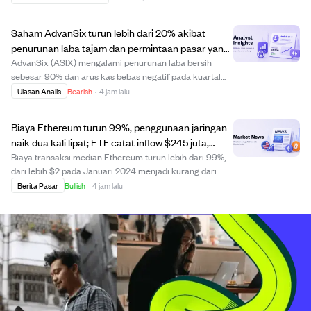
5,7% yang kuat di Q2, didorong oleh kenaikan biaya dan
penurunan kompensasi, sambil mempertahankan...
Saham AdvanSix turun lebih dari 20% akibat
penurunan laba tajam dan permintaan pasar yang
lemah.
AdvanSix (ASIX) mengalami penurunan laba bersih
sebesar 90% dan arus kas bebas negatif pada kuartal
kedua 2026, menyebabkan harga saham turun lebih dari
Ulasan Analis
Bearish
·
4 jam lalu
20%. Meskipun memiliki model produksi yang efisien,
perusahaan menghadapi tantangan dari perminta...
Biaya Ethereum turun 99%, penggunaan jaringan
naik dua kali lipat; ETF catat inflow $245 juta,
dorong prospek bullish.
Biaya transaksi median Ethereum turun lebih dari 99%,
dari lebih $2 pada Januari 2024 menjadi kurang dari
$0,02 pada Maret 2026, sementara throughput jaringan
Berita Pasar
Bullish
·
4 jam lalu
meningkat dua kali lipat. Penurunan biaya ini
meningkatkan aksesibilitas bagi pengguna dan ...