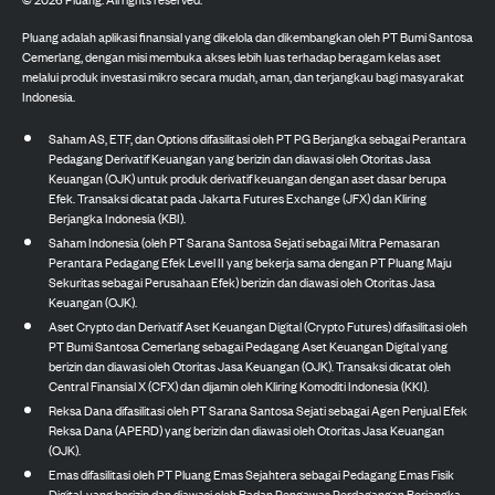
Pluang adalah aplikasi finansial yang dikelola dan dikembangkan oleh PT Bumi Santosa
Cemerlang, dengan misi membuka akses lebih luas terhadap beragam kelas aset
melalui produk investasi mikro secara mudah, aman, dan terjangkau bagi masyarakat
Indonesia.
Saham AS, ETF, dan Options difasilitasi oleh PT PG Berjangka sebagai Perantara
Pedagang Derivatif Keuangan yang berizin dan diawasi oleh Otoritas Jasa
Keuangan (OJK) untuk produk derivatif keuangan dengan aset dasar berupa
Efek. Transaksi dicatat pada Jakarta Futures Exchange (JFX) dan Kliring
Berjangka Indonesia (KBI).
Saham Indonesia (oleh PT Sarana Santosa Sejati sebagai Mitra Pemasaran
Perantara Pedagang Efek Level II yang bekerja sama dengan PT Pluang Maju
Sekuritas sebagai Perusahaan Efek) berizin dan diawasi oleh Otoritas Jasa
Keuangan (OJK).
Aset Crypto dan Derivatif Aset Keuangan Digital (Crypto Futures) difasilitasi oleh
PT Bumi Santosa Cemerlang sebagai Pedagang Aset Keuangan Digital yang
berizin dan diawasi oleh Otoritas Jasa Keuangan (OJK). Transaksi dicatat oleh
Central Finansial X (CFX) dan dijamin oleh Kliring Komoditi Indonesia (KKI).
Reksa Dana difasilitasi oleh PT Sarana Santosa Sejati sebagai Agen Penjual Efek
Reksa Dana (APERD) yang berizin dan diawasi oleh Otoritas Jasa Keuangan
(OJK).
Emas difasilitasi oleh PT Pluang Emas Sejahtera sebagai Pedagang Emas Fisik
Digital, yang berizin dan diawasi oleh Badan Pengawas Perdagangan Berjangka