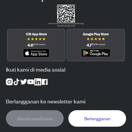
Scan kode QR untuk download Pluang
di Android dan iOS.
iOS App Store
Google Play Store
★
★
★
★
★
★
★
★
★
★
4.6
4.7
(
12.3K
ulasan
)
(
122.3K
ulasan
)
Ikuti kami di media sosial
Berlangganan ke newsletter kami
Berlangganan