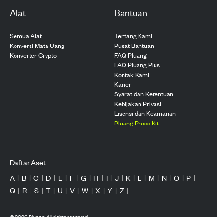
Alat
Bantuan
Semua Alat
Tentang Kami
Konversi Mata Uang
Pusat Bantuan
Konverter Crypto
FAQ Pluang
FAQ Pluang Plus
Kontak Kami
Karier
Syarat dan Ketentuan
Kebijakan Privasi
Lisensi dan Keamanan
Pluang Press Kit
Daftar Aset
A
|
B
|
C
|
D
|
E
|
F
|
G
|
H
|
I
|
J
|
K
|
L
|
M
|
N
|
O
|
P
|
Q
|
R
|
S
|
T
|
U
|
V
|
W
|
X
|
Y
|
Z
|
©
2026
Pluang. All rights reserved.