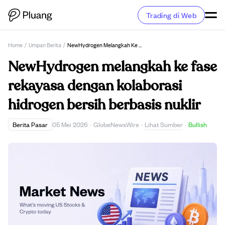
Trading di Web
Home
/
Umpan Berita
/
NewHydrogen Melangkah Ke Fase Rekayasa Dengan Kolaborasi Hidrogen Bersih Berbasis Nuklir
NewHydrogen melangkah ke fase
rekayasa dengan kolaborasi
hidrogen bersih berbasis nuklir
Lihat Sumber
Berita Pasar
05 Mei 2026
·
GlobeNewsWire
·
·
Bullish