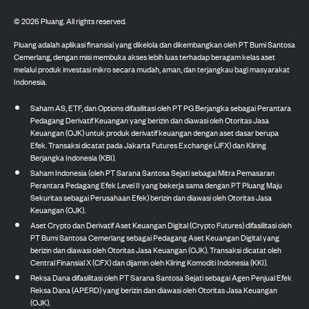
©
2026
Pluang. All rights reserved.
Pluang adalah aplikasi finansial yang dikelola dan dikembangkan oleh PT Bumi Santosa
Cemerlang, dengan misi membuka akses lebih luas terhadap beragam kelas aset
melalui produk investasi mikro secara mudah, aman, dan terjangkau bagi masyarakat
Indonesia.
Saham AS, ETF, dan Options difasilitasi oleh PT PG Berjangka sebagai Perantara
Pedagang Derivatif Keuangan yang berizin dan diawasi oleh Otoritas Jasa
Keuangan (OJK) untuk produk derivatif keuangan dengan aset dasar berupa
Efek. Transaksi dicatat pada Jakarta Futures Exchange (JFX) dan Kliring
Berjangka Indonesia (KBI).
Saham Indonesia (oleh PT Sarana Santosa Sejati sebagai Mitra Pemasaran
Perantara Pedagang Efek Level II yang bekerja sama dengan PT Pluang Maju
Sekuritas sebagai Perusahaan Efek) berizin dan diawasi oleh Otoritas Jasa
Keuangan (OJK).
Aset Crypto dan Derivatif Aset Keuangan Digital (Crypto Futures) difasilitasi oleh
PT Bumi Santosa Cemerlang sebagai Pedagang Aset Keuangan Digital yang
berizin dan diawasi oleh Otoritas Jasa Keuangan (OJK). Transaksi dicatat oleh
Central Finansial X (CFX) dan dijamin oleh Kliring Komoditi Indonesia (KKI).
Reksa Dana difasilitasi oleh PT Sarana Santosa Sejati sebagai Agen Penjual Efek
Reksa Dana (APERD) yang berizin dan diawasi oleh Otoritas Jasa Keuangan
(OJK).