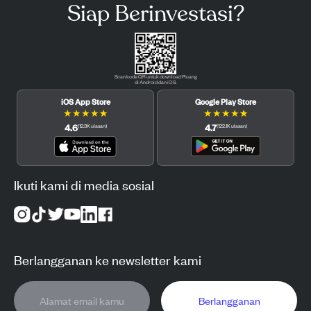
Siap Berinvestasi?
Scan kode QR untuk download Pluang
di Android dan iOS.
iOS App Store
Google Play Store
★
★
★
★
★
★
★
★
★
★
4.6
4.7
(
12.3K
ulasan
)
(
122.1K
ulasan
)
Ikuti kami di media sosial
Berlangganan ke newsletter kami
Berlangganan