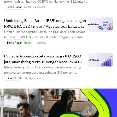
memindahkan hampir 50 BTC senilai sekitar $3,2 juta ke
alamat SegWit yang terkait dengan broker kripto
Berita Pasar
Netral
·
4 jam lalu
institusional FalconX. Dompet tersebut menerima koin
saat harga bitcoin sekitar $10 dan tidak dis...
Upbit listing Block Street (BSB) dengan pasangan
KRW, BTC, USDT mulai 7 Agustus, ada batasan
perdagangan awal.
Upbit akan menambahkan token BSB dari Block Street
ke pasar KRW, BTC, dan USDT mulai 7 Agustus pukul
15:00 KST, dengan dukungan deposit dan penarikan awal
Berita Pasar
Bullish
·
4 jam lalu
hanya melalui jaringan Ethereum. Untuk menjaga
kelancaran perdagangan, Upbit akan memberlakukan...
Pinnacle Acquisition tetapkan harga IPO $200
juta, akan listing di NYSE dengan kode PNAQ.U
mulai 7 Agustus 2026
Pinnacle Acquisition Corporation menetapkan harga
penawaran umum perdana sebesar $10 per unit,
mengumpulkan dana $200 juta dari 20 juta unit yang
Lainnya
Netral
·
4 jam lalu
ditawarkan. Setiap unit terdiri dari satu saham biasa
Kelas A dan hak untuk menerima saham tambahan
sete...