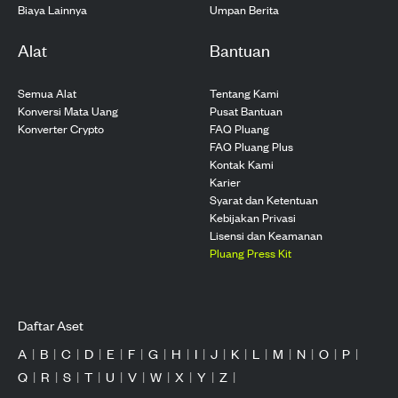
Biaya Lainnya
Umpan Berita
Alat
Bantuan
Semua Alat
Tentang Kami
Konversi Mata Uang
Pusat Bantuan
Konverter Crypto
FAQ Pluang
FAQ Pluang Plus
Kontak Kami
Karier
Syarat dan Ketentuan
Kebijakan Privasi
Lisensi dan Keamanan
Pluang Press Kit
Daftar Aset
A
|
B
|
C
|
D
|
E
|
F
|
G
|
H
|
I
|
J
|
K
|
L
|
M
|
N
|
O
|
P
|
Q
|
R
|
S
|
T
|
U
|
V
|
W
|
X
|
Y
|
Z
|