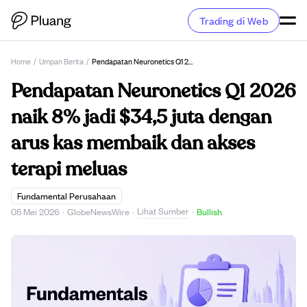
Trading di Web
Home
/
Umpan Berita
/
Pendapatan Neuronetics Q1 2026 Naik 8% Jadi $34,5 Juta Dengan Arus Kas Membaik Dan Akses Terapi Meluas
Pendapatan Neuronetics Q1 2026
naik 8% jadi $34,5 juta dengan
arus kas membaik dan akses
terapi meluas
Fundamental Perusahaan
Lihat Sumber
05 Mei 2026
·
GlobeNewsWire
·
·
Bullish