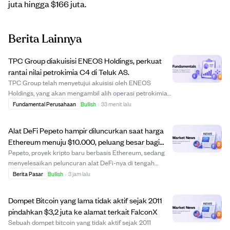
juta hingga $166 juta.
Berita Lainnya
TPC Group diakuisisi ENEOS Holdings, perkuat
rantai nilai petrokimia C4 di Teluk AS.
TPC Group telah menyetujui akuisisi oleh ENEOS
Holdings, yang akan mengambil alih operasi petrokimia
dan terminalnya di Texas dan Louisiana. Akuisisi ini
Fundamental Perusahaan
Bullish
·
33 menit lalu
bertujuan memperkuat posisi ENEOS dalam rantai nilai
petrokimia C4 dan mendukung investasi berke...
Alat DeFi Pepeto hampir diluncurkan saat harga
Ethereum menuju $10.000, peluang besar bagi
investor awal.
Pepeto, proyek kripto baru berbasis Ethereum, sedang
menyelesaikan peluncuran alat DeFi-nya di tengah
prediksi harga Ethereum yang bullish hingga $10.000
Berita Pasar
Bullish
·
3 jam lalu
tahun ini. Meski potensi kenaikan harga Ethereum
terbatas sekitar 6x karena kapitalisasi pasar b...
Dompet Bitcoin yang lama tidak aktif sejak 2011
pindahkan $3,2 juta ke alamat terkait FalconX
Sebuah dompet bitcoin yang tidak aktif sejak 2011