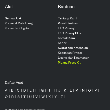
Alat
Bantuan
Semua Alat
Tentang Kami
Konversi Mata Uang
Pusat Bantuan
Konverter Crypto
FAQ Pluang
FAQ Pluang Plus
Kontak Kami
Karier
Syarat dan Ketentuan
Kebijakan Privasi
Lisensi dan Keamanan
Pluang Press Kit
Daftar Aset
A
|
B
|
C
|
D
|
E
|
F
|
G
|
H
|
I
|
J
|
K
|
L
|
M
|
N
|
O
|
P
|
Q
|
R
|
S
|
T
|
U
|
V
|
W
|
X
|
Y
|
Z
|
©
2026
Pluang. All rights reserved.