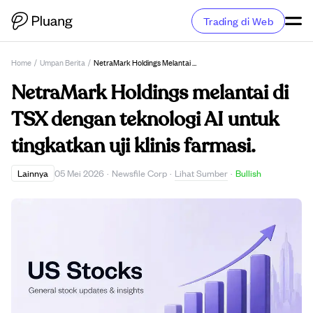
Trading di Web
Home
/
Umpan Berita
/
NetraMark Holdings Melantai Di TSX Dengan Teknologi AI Untuk Tingkatkan Uji Klinis Farmasi.
NetraMark Holdings melantai di
TSX dengan teknologi AI untuk
tingkatkan uji klinis farmasi.
Lihat Sumber
Lainnya
05 Mei 2026
·
Newsfile Corp
·
·
Bullish