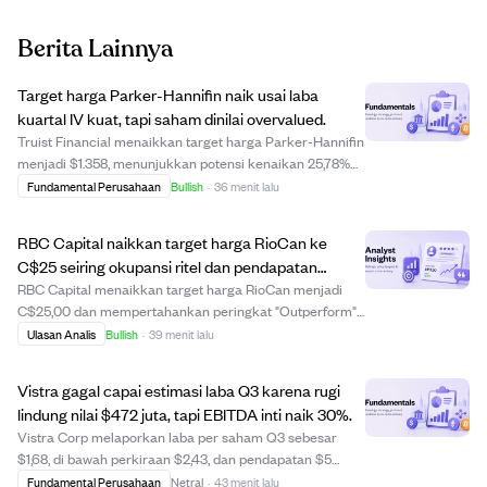
Berita Lainnya
Target harga Parker-Hannifin naik usai laba
kuartal IV kuat, tapi saham dinilai overvalued.
Truist Financial menaikkan target harga Parker-Hannifin
menjadi $1.358, menunjukkan potensi kenaikan 25,78%
setelah perusahaan melaporkan laba kuartal IV FY2026
Fundamental Perusahaan
Bullish
·
36 menit lalu
sebesar $9,27 per saham, melampaui estimasi dan
tumbuh 21% secara tahunan. Penjualan menc...
RBC Capital naikkan target harga RioCan ke
C$25 seiring okupansi ritel dan pendapatan
tumbuh kuat
RBC Capital menaikkan target harga RioCan menjadi
C$25,00 dan mempertahankan peringkat "Outperform"
karena kinerja operasional yang kuat. RioCan
Ulasan Analis
Bullish
·
39 menit lalu
melaporkan tingkat okupansi ritel tinggi sebesar 98,80%
dan kenaikan 6,10% pada pendapatan bersih per uni...
Vistra gagal capai estimasi laba Q3 karena rugi
lindung nilai $472 juta, tapi EBITDA inti naik 30%.
Vistra Corp melaporkan laba per saham Q3 sebesar
$1,68, di bawah perkiraan $2,43, dan pendapatan $5
miliar, lebih rendah dari perkiraan $5,46 miliar.
Fundamental Perusahaan
Netral
·
43 menit lalu