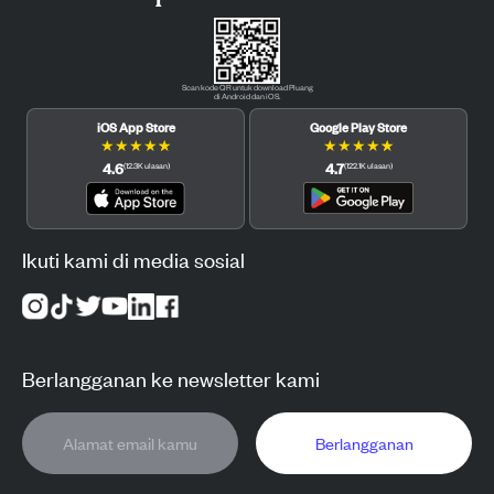
Scan kode QR untuk download Pluang
di Android dan iOS.
iOS App Store
Google Play Store
★
★
★
★
★
★
★
★
★
★
4.6
4.7
(
12.3K
ulasan
)
(
122.1K
ulasan
)
Ikuti kami di media sosial
Berlangganan ke newsletter kami
Berlangganan