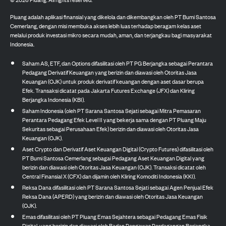
Pluang adalah aplikasi finansial yang dikelola dan dikembangkan oleh PT Bumi Santosa
Cemerlang, dengan misi membuka akses lebih luas terhadap beragam kelas aset
melalui produk investasi mikro secara mudah, aman, dan terjangkau bagi masyarakat
Indonesia.
Saham AS, ETF, dan Options difasilitasi oleh PT PG Berjangka sebagai Perantara
Pedagang Derivatif Keuangan yang berizin dan diawasi oleh Otoritas Jasa
Keuangan (OJK) untuk produk derivatif keuangan dengan aset dasar berupa
Efek. Transaksi dicatat pada Jakarta Futures Exchange (JFX) dan Kliring
Berjangka Indonesia (KBI).
Saham Indonesia (oleh PT Sarana Santosa Sejati sebagai Mitra Pemasaran
Perantara Pedagang Efek Level II yang bekerja sama dengan PT Pluang Maju
Sekuritas sebagai Perusahaan Efek) berizin dan diawasi oleh Otoritas Jasa
Keuangan (OJK).
Aset Crypto dan Derivatif Aset Keuangan Digital (Crypto Futures) difasilitasi oleh
PT Bumi Santosa Cemerlang sebagai Pedagang Aset Keuangan Digital yang
berizin dan diawasi oleh Otoritas Jasa Keuangan (OJK). Transaksi dicatat oleh
Central Finansial X (CFX) dan dijamin oleh Kliring Komoditi Indonesia (KKI).
Reksa Dana difasilitasi oleh PT Sarana Santosa Sejati sebagai Agen Penjual Efek
Reksa Dana (APERD) yang berizin dan diawasi oleh Otoritas Jasa Keuangan
(OJK).
Emas difasilitasi oleh PT Pluang Emas Sejahtera sebagai Pedagang Emas Fisik
Digital, yang berizin dan diawasi oleh Badan Pengawas Perdagangan Berjangka