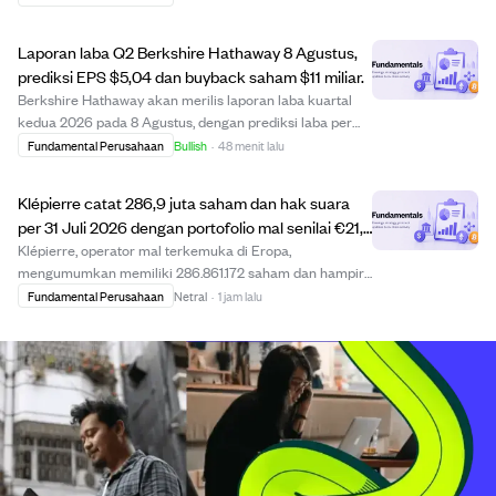
Penurunan ini terutama disebabkan oleh kerugian belum
terealisasi sebesar $472 juta dari lindung nil...
Laporan laba Q2 Berkshire Hathaway 8 Agustus,
prediksi EPS $5,04 dan buyback saham $11 miliar.
Berkshire Hathaway akan merilis laporan laba kuartal
kedua 2026 pada 8 Agustus, dengan prediksi laba per
saham $5,04 dan pendapatan $96,52 miliar. Perusahaan
Fundamental Perusahaan
Bullish
·
48 menit lalu
aktif melakukan buyback saham hingga $11 miliar,
menunjukkan kepercayaan manajemen pada nila...
Klépierre catat 286,9 juta saham dan hak suara
per 31 Juli 2026 dengan portofolio mal senilai €21,8
miliar.
Klépierre, operator mal terkemuka di Eropa,
mengumumkan memiliki 286.861.172 saham dan hampir
jumlah hak suara yang sama per 31 Juli 2026. Portofolio
Fundamental Perusahaan
Netral
·
1 jam lalu
perusahaan bernilai €21,8 miliar, terdiri dari mal besar di
lebih dari 10 negara Eropa kontinental d...