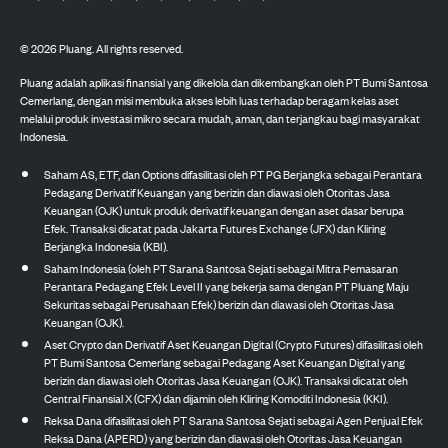
©
2026
Pluang. All rights reserved.
Pluang adalah aplikasi finansial yang dikelola dan dikembangkan oleh PT Bumi Santosa
Cemerlang, dengan misi membuka akses lebih luas terhadap beragam kelas aset
melalui produk investasi mikro secara mudah, aman, dan terjangkau bagi masyarakat
Indonesia.
Saham AS, ETF, dan Options difasilitasi oleh PT PG Berjangka sebagai Perantara
Pedagang Derivatif Keuangan yang berizin dan diawasi oleh Otoritas Jasa
Keuangan (OJK) untuk produk derivatif keuangan dengan aset dasar berupa
Efek. Transaksi dicatat pada Jakarta Futures Exchange (JFX) dan Kliring
Berjangka Indonesia (KBI).
Saham Indonesia (oleh PT Sarana Santosa Sejati sebagai Mitra Pemasaran
Perantara Pedagang Efek Level II yang bekerja sama dengan PT Pluang Maju
Sekuritas sebagai Perusahaan Efek) berizin dan diawasi oleh Otoritas Jasa
Keuangan (OJK).
Aset Crypto dan Derivatif Aset Keuangan Digital (Crypto Futures) difasilitasi oleh
PT Bumi Santosa Cemerlang sebagai Pedagang Aset Keuangan Digital yang
berizin dan diawasi oleh Otoritas Jasa Keuangan (OJK). Transaksi dicatat oleh
Central Finansial X (CFX) dan dijamin oleh Kliring Komoditi Indonesia (KKI).
Reksa Dana difasilitasi oleh PT Sarana Santosa Sejati sebagai Agen Penjual Efek
Reksa Dana (APERD) yang berizin dan diawasi oleh Otoritas Jasa Keuangan