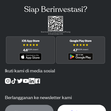
Siap Berinvestasi?
Scan kode QR untuk download Pluang
di Android dan iOS.
iOS App Store
Google Play Store
★
★
★
★
★
★
★
★
★
★
4.6
4.7
(
12.3K
ulasan
)
(
122.1K
ulasan
)
Ikuti kami di media sosial
Berlangganan ke newsletter kami