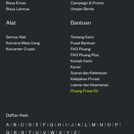
Biaya Emas
Campaign & Promo
Biaya Lainnya
Umpan Berita
Alat
Bantuan
Semua Alat
Tentang Kami
Konversi Mata Uang
Pusat Bantuan
Konverter Crypto
FAQ Pluang
FAQ Pluang Plus
Kontak Kami
Karier
Syarat dan Ketentuan
Kebijakan Privasi
Lisensi dan Keamanan
Pluang Press Kit
Daftar Aset
A
|
B
|
C
|
D
|
E
|
F
|
G
|
H
|
I
|
J
|
K
|
L
|
M
|
N
|
O
|
P
|
Q
|
R
|
S
|
T
|
U
|
V
|
W
|
X
|
Y
|
Z
|