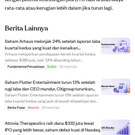
rata-rata atau kerugian lebih dalam jika turun lagi.
Berita Lainnya
Saham Arhaus melonjak 24% setelah laporan laba
kuartal kedua yang kuat dan kenaikan
rekomendasi analis.
Arhaus melaporkan pendapatan bersih kuartal kedua
sebesar $385 juta, naik 7,4% dibanding tahun
sebelumnya, didorong oleh permintaan pelanggan yang
Fundamental Perusahaan
Bullish
·
25 menit lalu
kuat dan kenaikan penjualan sebanding sebesar 12,5%.
Laba per saham sebesar $0,28 melampaui estimasi se...
Saham Flutter Entertainment turun 13% setelah
rugi laba dan CEO mundur, Citigroup turunkan
rekomendasi jadi Netral.
Saham Flutter Entertainment turun 13% setelah laporan
laba kuartal kedua yang jauh di bawah ekspektasi dan
pengumuman pengunduran diri CEO Peter Jackson.
Berita Pasar
Bearish
·
28 menit lalu
Perusahaan memangkas panduan laba tahun penuh AS
sebesar 22% menjadi 760 juta dolar. FanDuel, me...
Attovia Therapeutics raih dana $332 juta lewat
IPO yang lebih besar, saham debut kuat di Nasdaq.