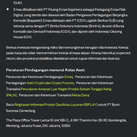
(OJK).
Emas difasilitasi oleh PT Pluang Emas Sejahtera sebagai Pedagang Emas Fisik
Digital, yang berizin dan diawasi oleh Badan Pengawas Perdagangan Berjangka
Komoditi (Bappebti). Emas disimpan oleh PT ICDX Logistik Berikat (ILB) yang
bekerja sama dengan PT Brinks Solutions Indonesia (Brink's), dicatat di Bursa
Komoditi dan Derivatif Indonesia (ICDX), dan dijamin oleh Indonesia Clearing
House (ICH).
Semua investasi mengandung risiko dan kemungkinan kerugian nilai investasi. Kinerja
pada masa lalu tidak mencerminkan kinerja di masa depan. Kinerja historikal, expected
return, dan proyeksi probabilitas disediakan untuk tujuan informasi dan ilustrasi.
Peraturan Perdagangan menurut Kelas Aset:
Peraturan dan Ketentuan Perdagangan
Emas
,
Peraturan dan Ketentuan
Perdagangan
Aset Crypto dan Crypto Futures
,
Peraturan dan Ketentuan
Transaksi
Penyaluran Amanat Luar Negeri Produk Saham Tunggal Asing
(PALN)
,
Peraturan dan Ketentuan Transaksi
Reksa Dana
.
Baca
Ringkasan Informasi Produk Dan/Atau Layanan (RIPLAY)
untuk PT Bumi
Santosa Cemerlang.
The Plaza Office Tower Lantai 15 Unit 15B-C, Jl. MH Thamrin Kav 28-30, Gondangdia,
Menteng, Jakarta Pusat, DKI Jakarta, 10350