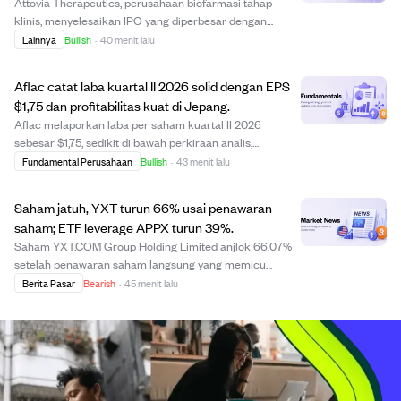
Attovia Therapeutics, perusahaan biofarmasi tahap
klinis, menyelesaikan IPO yang diperbesar dengan
menjual 19,55 juta saham, termasuk opsi underwriter,
Lainnya
Bullish
·
40 menit lalu
menghasilkan sekitar $332,40 juta. Saham dibuka pada
harga $21,00 di Nasdaq dan mencapai harga ter...
Aflac catat laba kuartal II 2026 solid dengan EPS
$1,75 dan profitabilitas kuat di Jepang.
Aflac melaporkan laba per saham kuartal II 2026
sebesar $1,75, sedikit di bawah perkiraan analis,
sementara pendapatan sebesar $4,12 miliar sedikit
Fundamental Perusahaan
Bullish
·
43 menit lalu
melampaui proyeksi. Peningkatan profitabilitas di
Jepang, ditandai dengan rasio manfaat terhadap premi...
Saham jatuh, YXT turun 66% usai penawaran
saham; ETF leverage APPX turun 39%.
Saham YXT.COM Group Holding Limited anjlok 66,07%
setelah penawaran saham langsung yang memicu
kekhawatiran dilusi saham. ETF leverage Tradr 2X Long
Berita Pasar
Bearish
·
45 menit lalu
APP Daily (APPX) turun 39,22%, menyoroti risiko produk
leverage. Meski ada kabar positif dan laba di ...