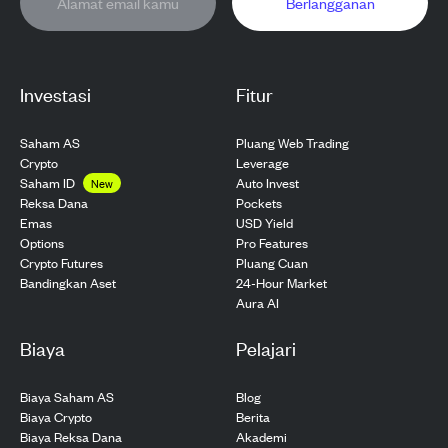
Berlangganan
Investasi
Fitur
Saham AS
Pluang Web Trading
Crypto
Leverage
Saham ID
Auto Invest
New
Pockets
Reksa Dana
USD Yield
Emas
Pro Features
Options
Pluang Cuan
Crypto Futures
24-Hour Market
Bandingkan Aset
Aura AI
Biaya
Pelajari
Biaya Saham AS
Blog
Biaya Crypto
Berita
Biaya Reksa Dana
Akademi