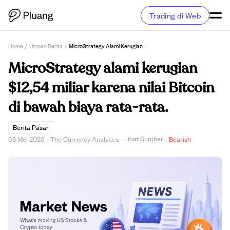
Trading di Web
Home
/
Umpan Berita
/
MicroStrategy Alami Kerugian $12,54 Miliar Karena Nilai Bitcoin Di Bawah Biaya Rata-Rata.
MicroStrategy alami kerugian
$12,54 miliar karena nilai Bitcoin
di bawah biaya rata-rata.
Berita Pasar
Lihat Sumber
05 Mei 2026
·
The Currency Analytics
·
·
Bearish