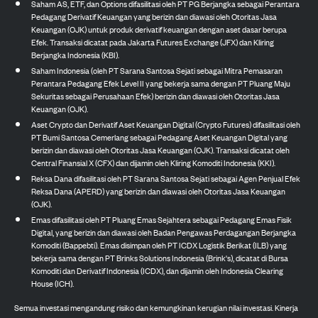
Saham AS, ETF, dan Options difasilitasi oleh PT PG Berjangka sebagai Perantara
Pedagang Derivatif Keuangan yang berizin dan diawasi oleh Otoritas Jasa
Keuangan (OJK) untuk produk derivatif keuangan dengan aset dasar berupa
Efek. Transaksi dicatat pada Jakarta Futures Exchange (JFX) dan Kliring
Berjangka Indonesia (KBI).
Saham Indonesia (oleh PT Sarana Santosa Sejati sebagai Mitra Pemasaran
Perantara Pedagang Efek Level II yang bekerja sama dengan PT Pluang Maju
Sekuritas sebagai Perusahaan Efek) berizin dan diawasi oleh Otoritas Jasa
Keuangan (OJK).
Aset Crypto dan Derivatif Aset Keuangan Digital (Crypto Futures) difasilitasi oleh
PT Bumi Santosa Cemerlang sebagai Pedagang Aset Keuangan Digital yang
berizin dan diawasi oleh Otoritas Jasa Keuangan (OJK). Transaksi dicatat oleh
Central Finansial X (CFX) dan dijamin oleh Kliring Komoditi Indonesia (KKI).
Reksa Dana difasilitasi oleh PT Sarana Santosa Sejati sebagai Agen Penjual Efek
Reksa Dana (APERD) yang berizin dan diawasi oleh Otoritas Jasa Keuangan
(OJK).
Emas difasilitasi oleh PT Pluang Emas Sejahtera sebagai Pedagang Emas Fisik
Digital, yang berizin dan diawasi oleh Badan Pengawas Perdagangan Berjangka
Komoditi (Bappebti). Emas disimpan oleh PT ICDX Logistik Berikat (ILB) yang
bekerja sama dengan PT Brinks Solutions Indonesia (Brink's), dicatat di Bursa
Komoditi dan Derivatif Indonesia (ICDX), dan dijamin oleh Indonesia Clearing
House (ICH).
Semua investasi mengandung risiko dan kemungkinan kerugian nilai investasi. Kinerja