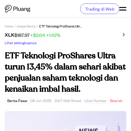
Trading di Web
Home
/
Umpan Berita
/
ETF Teknologi ProShares Ultra Turun 13,45% Dalam Sehari Akibat Penjualan Saham Teknologi Dan Kenaikan Imbal Hasil.
XLK
$187.97
+$2.64
+1.42%
Lihat selengkapnya
ETF Teknologi ProShares Ultra
turun 13,45% dalam sehari akibat
penjualan saham teknologi dan
kenaikan imbal hasil.
Lihat Sumber
Berita Pasar
08 Jun 2026
·
24/7 Wall Street
·
·
Bearish