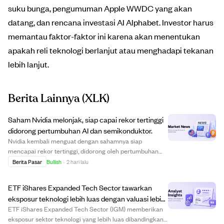
suku bunga, pengumuman Apple WWDC yang akan
datang, dan rencana investasi AI Alphabet. Investor harus
memantau faktor-faktor ini karena akan menentukan
apakah reli teknologi berlanjut atau menghadapi tekanan
lebih lanjut.
Berita Lainnya
(XLK)
Saham Nvidia melonjak, siap capai rekor tertinggi
didorong pertumbuhan AI dan semikonduktor.
Nvidia kembali menguat dengan sahamnya siap
mencapai rekor tertinggi, didorong oleh pertumbuhan
kuat di sektor AI dan semikonduktor. Valuasi di sektor
Berita Pasar
Bullish
·
2 hari lalu
teknologi dan semikonduktor masih di bawah puncak
2025, mendukung potensi kenaikan lebih lanjut. Pe...
ETF iShares Expanded Tech Sector tawarkan
eksposur teknologi lebih luas dengan valuasi lebih
rendah dari XLK, diprediksi unggul.
ETF iShares Expanded Tech Sector (IGM) memberikan
eksposur sektor teknologi yang lebih luas dibandingkan