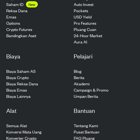
Saham ID
Auto Invest
New
Pockets
Reksa Dana
USD Yield
Emas
Pro Features
Options
Pluang Cuan
Crypto Futures
24-Hour Market
Bandingkan Aset
Aura AI
Biaya
Pelajari
Biaya Saham AS
Blog
Biaya Crypto
Berita
Biaya Reksa Dana
Akademi
Biaya Emas
Campaign & Promo
Biaya Lainnya
Umpan Berita
Alat
Bantuan
Semua Alat
Tentang Kami
Konversi Mata Uang
Pusat Bantuan
Konverter Crypto
FAQ Pluang