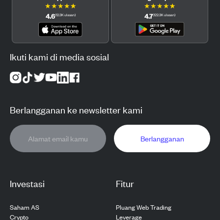
★
★
★
★
★
★
★
★
★
★
4.6
4.7
(
12.3K
ulasan
)
(
122.3K
ulasan
)
Ikuti kami di media sosial
Berlangganan ke newsletter kami
Berlangganan
Investasi
Fitur
Saham AS
Pluang Web Trading
Crypto
Leverage