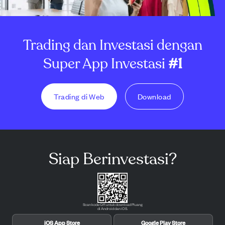
Trading dan Investasi dengan
Super App Investasi
#1
Trading di Web
Download
Siap Berinvestasi?
Scan kode QR untuk download Pluang
di Android dan iOS.
iOS App Store
Google Play Store