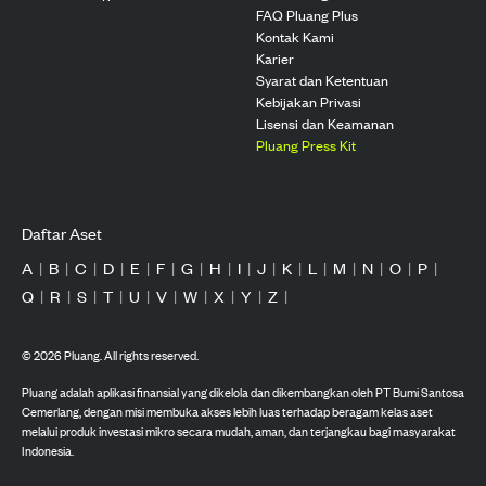
FAQ Pluang Plus
Kontak Kami
Karier
Syarat dan Ketentuan
Kebijakan Privasi
Lisensi dan Keamanan
Pluang Press Kit
Daftar Aset
A
|
B
|
C
|
D
|
E
|
F
|
G
|
H
|
I
|
J
|
K
|
L
|
M
|
N
|
O
|
P
|
Q
|
R
|
S
|
T
|
U
|
V
|
W
|
X
|
Y
|
Z
|
©
2026
Pluang. All rights reserved.
Pluang adalah aplikasi finansial yang dikelola dan dikembangkan oleh PT Bumi Santosa
Cemerlang, dengan misi membuka akses lebih luas terhadap beragam kelas aset
melalui produk investasi mikro secara mudah, aman, dan terjangkau bagi masyarakat
Indonesia.