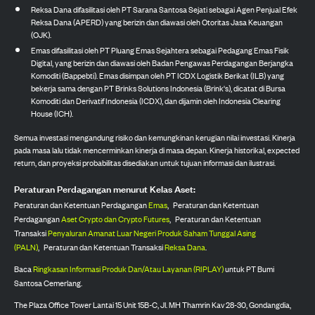
Reksa Dana difasilitasi oleh PT Sarana Santosa Sejati sebagai Agen Penjual Efek
Reksa Dana (APERD) yang berizin dan diawasi oleh Otoritas Jasa Keuangan
(OJK).
Emas difasilitasi oleh PT Pluang Emas Sejahtera sebagai Pedagang Emas Fisik
Digital, yang berizin dan diawasi oleh Badan Pengawas Perdagangan Berjangka
Komoditi (Bappebti). Emas disimpan oleh PT ICDX Logistik Berikat (ILB) yang
bekerja sama dengan PT Brinks Solutions Indonesia (Brink's), dicatat di Bursa
Komoditi dan Derivatif Indonesia (ICDX), dan dijamin oleh Indonesia Clearing
House (ICH).
Semua investasi mengandung risiko dan kemungkinan kerugian nilai investasi. Kinerja
pada masa lalu tidak mencerminkan kinerja di masa depan. Kinerja historikal, expected
return, dan proyeksi probabilitas disediakan untuk tujuan informasi dan ilustrasi.
Peraturan Perdagangan menurut Kelas Aset:
Peraturan dan Ketentuan Perdagangan
Emas
,
Peraturan dan Ketentuan
Perdagangan
Aset Crypto dan Crypto Futures
,
Peraturan dan Ketentuan
Transaksi
Penyaluran Amanat Luar Negeri Produk Saham Tunggal Asing
(PALN)
,
Peraturan dan Ketentuan Transaksi
Reksa Dana
.
Baca
Ringkasan Informasi Produk Dan/Atau Layanan (RIPLAY)
untuk PT Bumi
Santosa Cemerlang.
The Plaza Office Tower Lantai 15 Unit 15B-C, Jl. MH Thamrin Kav 28-30, Gondangdia,