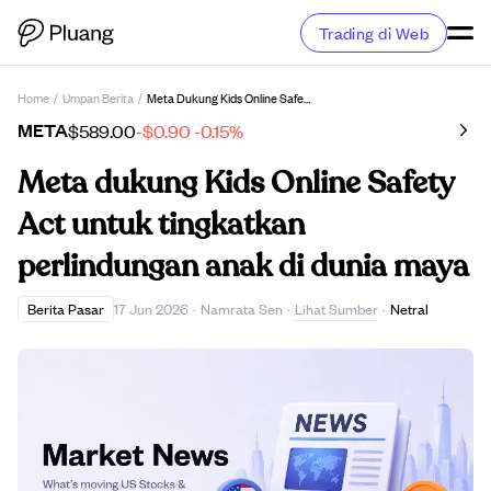
Trading di Web
Home
/
Umpan Berita
/
Meta Dukung Kids Online Safety Act Untuk Tingkatkan Perlindungan Anak Di Dunia Maya
META
$589.00
-$0.90
-0.15%
Meta dukung Kids Online Safety
Act untuk tingkatkan
perlindungan anak di dunia maya
Lihat Sumber
Berita Pasar
17 Jun 2026
·
Namrata Sen
·
·
Netral