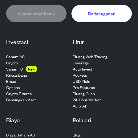
Berlangganan
Investasi
Fitur
Saham AS
Pluang Web Trading
Crypto
Leverage
Saham ID
Auto Invest
New
Pockets
Reksa Dana
USD Yield
Emas
Pro Features
Options
Pluang Cuan
Crypto Futures
24-Hour Market
Bandingkan Aset
Aura AI
Biaya
Pelajari
Biaya Saham AS
Blog