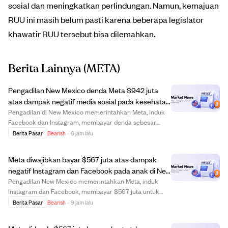
sosial dan meningkatkan perlindungan. Namun, kemajuan
RUU ini masih belum pasti karena beberapa legislator
khawatir RUU tersebut bisa dilemahkan.
Berita Lainnya
(META)
Pengadilan New Mexico denda Meta $942 juta
atas dampak negatif media sosial pada kesehatan
mental remaja.
Pengadilan di New Mexico memerintahkan Meta, induk
Facebook dan Instagram, membayar denda sebesar
$942 juta karena dianggap menciptakan "gangguan
Berita Pasar
Bearish
·
6 jam lalu
publik" dengan membahayakan keselamatan anak dan
berkontribusi pada krisis kesehatan mental remaja di
Meta diwajibkan bayar $567 juta atas dampak
ne...
negatif Instagram dan Facebook pada anak di New
Mexico
Pengadilan New Mexico memerintahkan Meta, induk
Instagram dan Facebook, membayar $567 juta untuk
mengatasi dampak negatif pada anak dari platformnya.
Berita Pasar
Bearish
·
9 jam lalu
Sebagian besar dana akan digunakan untuk layanan
pengobatan, sisanya untuk kesadaran, pencegahan, da...