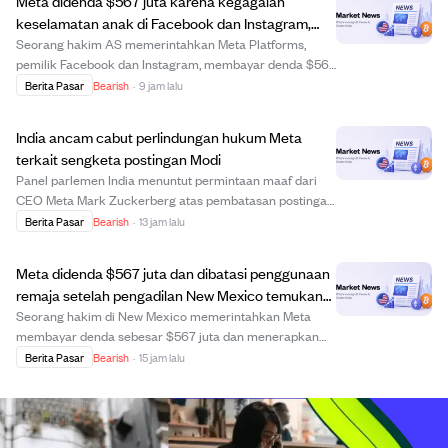
Meta didenda $567 juta karena kegagalan
keselamatan anak di Facebook dan Instagram,
total hampir $1 miliar.
Seorang hakim AS memerintahkan Meta Platforms,
pemilik Facebook dan Instagram, membayar denda $567
juta atas kerugian yang dialami anak-anak di
Berita Pasar
Bearish
·
9 jam lalu
platformnya, menambah denda sebelumnya sebesar
$375 juta. Total denda $942 juta ini untuk menangani
India ancam cabut perlindungan hukum Meta
masala...
terkait sengketa postingan Modi
Panel parlemen India menuntut permintaan maaf dari
CEO Meta Mark Zuckerberg atas pembatasan postingan
Facebook Perdana Menteri Modi, mengancam mencabut
Berita Pasar
Bearish
·
13 jam lalu
perlindungan hukum Meta jika tidak minta maaf dalam
tiga hari. Pejabat Meta sudah minta maaf atas ...
Meta didenda $567 juta dan dibatasi penggunaan
remaja setelah pengadilan New Mexico temukan
dampak kecanduan media sosial
Seorang hakim di New Mexico memerintahkan Meta
membayar denda sebesar $567 juta dan menerapkan
pembatasan baru bagi pengguna muda di platformnya,
Berita Pasar
Bearish
·
15 jam lalu
menambah denda sebelumnya sebesar $375 juta.
Putusan tersebut menyatakan Meta menyesatkan
pengguna tenta...