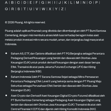
A
|
B
|
C
|
D
|
E
|
F
|
G
|
H
|
I
|
J
|
K
|
L
|
M
|
N
|
O
|
P
|
Q
|
R
|
S
|
T
|
U
|
V
|
W
|
X
|
Y
|
Z
|
©
2026
Pluang. All rights reserved.
Pluang adalah aplikasi finansial yang dikelola dan dikembangkan oleh PT Bumi Santosa
Cemerlang, dengan misi membuka akses lebih luas terhadap beragam kelas aset
melalui produk investasi mikro secara mudah, aman, dan terjangkau bagi masyarakat
Indonesia.
Saham AS, ETF, dan Options difasilitasi oleh PT PG Berjangka sebagai Perantara
Pedagang Derivatif Keuangan yang berizin dan diawasi oleh Otoritas Jasa
Keuangan (OJK) untuk produk derivatif keuangan dengan aset dasar berupa
Efek. Transaksi dicatat pada Jakarta Futures Exchange (JFX) dan Kliring
Berjangka Indonesia (KBI).
Saham Indonesia (oleh PT Sarana Santosa Sejati sebagai Mitra Pemasaran
Perantara Pedagang Efek Level II yang bekerja sama dengan PT Pluang Maju
Sekuritas sebagai Perusahaan Efek) berizin dan diawasi oleh Otoritas Jasa
Keuangan (OJK).
Aset Crypto dan Derivatif Aset Keuangan Digital (Crypto Futures) difasilitasi oleh
PT Bumi Santosa Cemerlang sebagai Pedagang Aset Keuangan Digital yang
berizin dan diawasi oleh Otoritas Jasa Keuangan (OJK). Transaksi dicatat oleh
Central Finansial X (CFX) dan dijamin oleh Kliring Komoditi Indonesia (KKI).