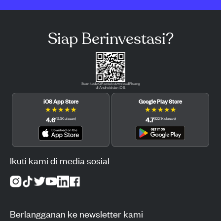
Siap Berinvestasi?
Scan kode QR untuk download Pluang
di Android dan iOS.
iOS App Store
Google Play Store
★
★
★
★
★
★
★
★
★
★
4.6
4.7
(
12.3K
ulasan
)
(
122.1K
ulasan
)
Ikuti kami di media sosial
Berlangganan ke newsletter kami