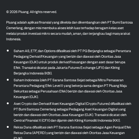
©
2026
Pluang. All rights reserved.
Pluang adalah aplikasi finansial yang dikelola dan dikembangkan oleh PT Bumi Santosa
Cemerlang, dengan misi membuka akses lebih luas terhadap beragam kelas aset
melalui produk investasi mikro secara mudah, aman, dan terjangkau bagi masyarakat
Indonesia.
Saham AS, ETF, dan Options difasilitasi oleh PT PG Berjangka sebagai Perantara
Pedagang Derivatif Keuangan yang berizin dan diawasi oleh Otoritas Jasa
Keuangan (OJK) untuk produk derivatif keuangan dengan aset dasar berupa
Efek. Transaksi dicatat pada Jakarta Futures Exchange (JFX) dan Kliring
Berjangka Indonesia (KBI).
Saham Indonesia (oleh PT Sarana Santosa Sejati sebagai Mitra Pemasaran
Perantara Pedagang Efek Level II yang bekerja sama dengan PT Pluang Maju
Sekuritas sebagai Perusahaan Efek) berizin dan diawasi oleh Otoritas Jasa
Keuangan (OJK).
Aset Crypto dan Derivatif Aset Keuangan Digital (Crypto Futures) difasilitasi oleh
PT Bumi Santosa Cemerlang sebagai Pedagang Aset Keuangan Digital yang
berizin dan diawasi oleh Otoritas Jasa Keuangan (OJK). Transaksi dicatat oleh
Central Finansial X (CFX) dan dijamin oleh Kliring Komoditi Indonesia (KKI).
Reksa Dana difasilitasi oleh PT Sarana Santosa Sejati sebagai Agen Penjual Efek
Reksa Dana (APERD) yang berizin dan diawasi oleh Otoritas Jasa Keuangan
(OJK).