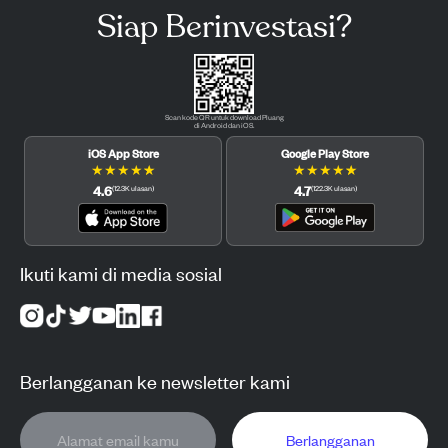
Siap Berinvestasi?
Scan kode QR untuk download Pluang
di Android dan iOS.
iOS App Store
Google Play Store
★
★
★
★
★
★
★
★
★
★
4.6
4.7
(
12.3K
ulasan
)
(
122.3K
ulasan
)
Ikuti kami di media sosial
Berlangganan ke newsletter kami
Berlangganan