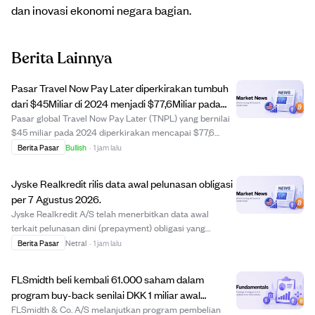
dan inovasi ekonomi negara bagian.
Berita Lainnya
Pasar Travel Now Pay Later diperkirakan tumbuh
dari $45Miliar di 2024 menjadi $77,6Miliar pada
2030.
Pasar global Travel Now Pay Later (TNPL) yang bernilai
$45 miliar pada 2024 diperkirakan mencapai $77,6
miliar pada 2030 dengan pertumbuhan CAGR 9,5%.
Berita Pasar
Bullish
·
1 jam lalu
TNPL memungkinkan pelancong memesan
penerbangan, hotel, dan tur dengan pembayaran cicilan
Jyske Realkredit rilis data awal pelunasan obligasi
fleksibel...
per 7 Agustus 2026.
Jyske Realkredit A/S telah menerbitkan data awal
terkait pelunasan dini (prepayment) obligasi yang
diterbitkannya, per tanggal 7 Agustus 2026.
Berita Pasar
Netral
·
1 jam lalu
Pengungkapan ini sesuai dengan Undang-Undang Pasar
Modal dan memberikan informasi terbaru bagi investor
FLSmidth beli kembali 61.000 saham dalam
men...
program buy-back senilai DKK 1 miliar awal
Agustus 2026
FLSmidth & Co. A/S melanjutkan program pembelian