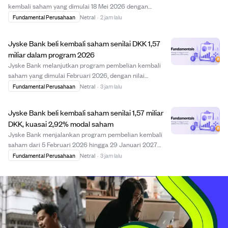
kembali saham yang dimulai 18 Mei 2026 dengan
membeli 61.000 saham antara 3 dan 7 Agustus 2026
Fundamental Perusahaan
Netral
·
2 jam lalu
pada harga antara DKK 487,45 hingga DKK 511,77 per
saham. Total saham yang dibeli kembali mencapai
Jyske Bank beli kembali saham senilai DKK 1,57
769.173...
miliar dalam program 2026
Jyske Bank melanjutkan program pembelian kembali
saham yang dimulai Februari 2026, dengan nilai
pembelian sekitar DKK 1,57 miliar hingga awal Agustus
Fundamental Perusahaan
Netral
·
3 jam lalu
2026. Program ini berlangsung hingga 29 Januari 2027
dan memungkinkan bank membeli saham hingga tota...
Jyske Bank beli kembali saham senilai 1,57 miliar
DKK, kuasai 2,92% modal saham
Jyske Bank menjalankan program pembelian kembali
saham dari 5 Februari 2026 hingga 29 Januari 2027
dengan nilai maksimal 3 miliar DKK. Hingga awal
Fundamental Perusahaan
Netral
·
3 jam lalu
Agustus 2026, bank telah membeli kembali saham
senilai sekitar 1,57 miliar DKK dengan harga rata-rata 9...