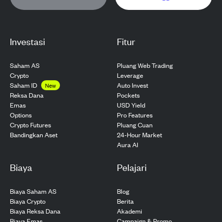
Investasi
Fitur
Saham AS
Pluang Web Trading
Crypto
Leverage
Saham ID
Auto Invest
New
Pockets
Reksa Dana
USD Yield
Emas
Pro Features
Options
Pluang Cuan
Crypto Futures
24-Hour Market
Bandingkan Aset
Aura AI
Biaya
Pelajari
Biaya Saham AS
Blog
Biaya Crypto
Berita
Biaya Reksa Dana
Akademi
Biaya Emas
Campaign & Promo