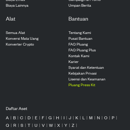
Biaya Lainnya
Umpan Berita
Alat
Bantuan
Semua Alat
Tentang Kami
Konversi Mata Uang
Pusat Bantuan
Konverter Crypto
FAQ Pluang
FAQ Pluang Plus
Kontak Kami
Karier
Syarat dan Ketentuan
Kebijakan Privasi
Lisensi dan Keamanan
Pluang Press Kit
Daftar Aset
A
|
B
|
C
|
D
|
E
|
F
|
G
|
H
|
I
|
J
|
K
|
L
|
M
|
N
|
O
|
P
|
Q
|
R
|
S
|
T
|
U
|
V
|
W
|
X
|
Y
|
Z
|