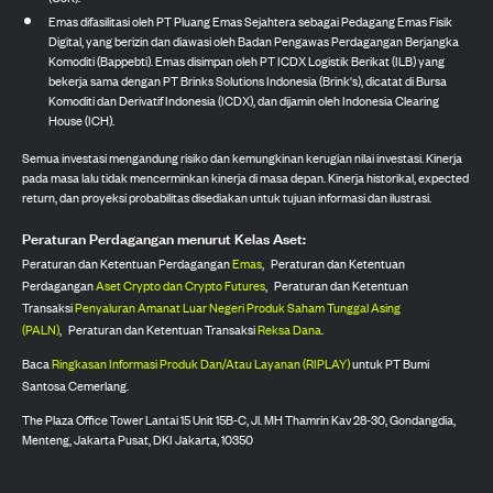
Emas difasilitasi oleh PT Pluang Emas Sejahtera sebagai Pedagang Emas Fisik
Digital, yang berizin dan diawasi oleh Badan Pengawas Perdagangan Berjangka
Komoditi (Bappebti). Emas disimpan oleh PT ICDX Logistik Berikat (ILB) yang
bekerja sama dengan PT Brinks Solutions Indonesia (Brink's), dicatat di Bursa
Komoditi dan Derivatif Indonesia (ICDX), dan dijamin oleh Indonesia Clearing
House (ICH).
Semua investasi mengandung risiko dan kemungkinan kerugian nilai investasi. Kinerja
pada masa lalu tidak mencerminkan kinerja di masa depan. Kinerja historikal, expected
return, dan proyeksi probabilitas disediakan untuk tujuan informasi dan ilustrasi.
Peraturan Perdagangan menurut Kelas Aset:
Peraturan dan Ketentuan Perdagangan
Emas
,
Peraturan dan Ketentuan
Perdagangan
Aset Crypto dan Crypto Futures
,
Peraturan dan Ketentuan
Transaksi
Penyaluran Amanat Luar Negeri Produk Saham Tunggal Asing
(PALN)
,
Peraturan dan Ketentuan Transaksi
Reksa Dana
.
Baca
Ringkasan Informasi Produk Dan/Atau Layanan (RIPLAY)
untuk PT Bumi
Santosa Cemerlang.
The Plaza Office Tower Lantai 15 Unit 15B-C, Jl. MH Thamrin Kav 28-30, Gondangdia,
Menteng, Jakarta Pusat, DKI Jakarta, 10350