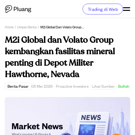
Trading di Web
Home
/
Umpan Berita
/
M2i Global Dan Volato Group Kembangkan Fasilitas Mineral Penting Di Depot Militer Hawthorne, Nevada
M2i Global dan Volato Group
kembangkan fasilitas mineral
penting di Depot Militer
Hawthorne, Nevada
Lihat Sumber
Berita Pasar
05 Mei 2026
·
Proactive Investors
·
·
Bullish