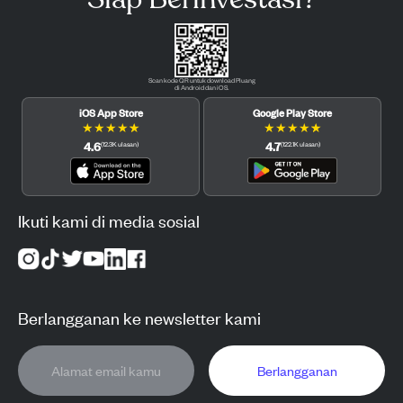
Scan kode QR untuk download Pluang
di Android dan iOS.
iOS App Store
Google Play Store
★
★
★
★
★
★
★
★
★
★
4.6
4.7
(
12.3K
ulasan
)
(
122.1K
ulasan
)
Ikuti kami di media sosial
Berlangganan ke newsletter kami
Berlangganan