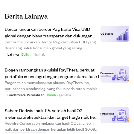
Berita Lainnya
Bercor luncurkan Bercor Pay, kartu Visa USD
global dengan biaya transparan dan dukungan
Apple/Google Pay.
Bercor meluncurkan Bercor Pay, kartu Visa USD yang
dirancang untuk konsumen global yang sering
bertransaksi lintas negara. Diluncurkan pada 29 Juli
Lainnya
Bullish
·
1 jam lalu
2026, kartu ini diterima di jutaan merchant Visa di
seluruh dunia, mendukung Apple Pay dan Google Pay,...
Biogen rampungkan akuisisi RayThera, perkuat
portofolio imunologi dengan program utama fase 1
Biogen telah menyelesaikan akuisisi RayThera Inc.,
perusahaan bioteknologi yang fokus pada terapi molekul
kecil di bidang imunologi. Akuisisi ini memperkuat
Fundamental Perusahaan
Bullish
·
1 jam lalu
portofolio imunologi Biogen dengan menambahkan
beberapa aset yang berpotensi mengobati kondis...
Saham Redwire naik 11% setelah hasil Q2
melampaui ekspektasi dan target harga naik ke
$16.
Redwire Corporation melaporkan hasil Q2 yang lebih
baik dari perkiraan dengan kerugian lebih kecil $0,09