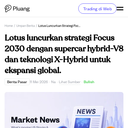
Trading di Web
Home
/
Umpan Berita
/
Lotus Luncurkan Strategi Focus 2030 Dengan Supercar Hybrid-V8 Dan Teknologi X-Hybrid Untuk Ekspansi Global.
Lotus luncurkan strategi Focus
2030 dengan supercar hybrid-V8
dan teknologi X-Hybrid untuk
ekspansi global.
Lihat Sumber
Berita Pasar
11 Mei 2026
·
Na
·
·
Bullish