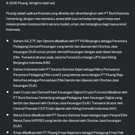
©
2026
Pluang. All rights reserved.
Pluang adalah aplikasi finansial yang dikelola dan dikembangkan oleh PT Bumi Santosa
Cemerlang, dengan misi membuka akses lebih luas terhadap beragam kelas aset
melalui produk investasi mikro secara mudah, aman, dan terjangkau bagi masyarakat
Indonesia.
Saham AS, ETF, dan Options difasilitasi oleh PT PG Berjangka sebagai Perantara
Pedagang Derivatif Keuangan yang berizin dan diawasi oleh Otoritas Jasa
Keuangan (OJK) untuk produk derivatif keuangan dengan aset dasar berupa
Efek. Transaksi dicatat pada Jakarta Futures Exchange (JFX) dan Kliring
Berjangka Indonesia (KBI).
Saham Indonesia (oleh PT Sarana Santosa Sejati sebagai Mitra Pemasaran
Perantara Pedagang Efek Level II yang bekerja sama dengan PT Pluang Maju
Sekuritas sebagai Perusahaan Efek) berizin dan diawasi oleh Otoritas Jasa
Keuangan (OJK).
Aset Crypto dan Derivatif Aset Keuangan Digital (Crypto Futures) difasilitasi oleh
PT Bumi Santosa Cemerlang sebagai Pedagang Aset Keuangan Digital yang
berizin dan diawasi oleh Otoritas Jasa Keuangan (OJK). Transaksi dicatat oleh
Central Finansial X (CFX) dan dijamin oleh Kliring Komoditi Indonesia (KKI).
Reksa Dana difasilitasi oleh PT Sarana Santosa Sejati sebagai Agen Penjual Efek
Reksa Dana (APERD) yang berizin dan diawasi oleh Otoritas Jasa Keuangan
(OJK).
Emas difasilitasi oleh PT Pluang Emas Sejahtera sebagai Pedagang Emas Fisik