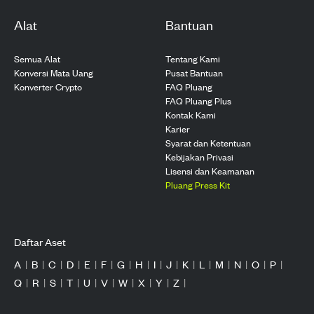
Alat
Bantuan
Semua Alat
Tentang Kami
Konversi Mata Uang
Pusat Bantuan
Konverter Crypto
FAQ Pluang
FAQ Pluang Plus
Kontak Kami
Karier
Syarat dan Ketentuan
Kebijakan Privasi
Lisensi dan Keamanan
Pluang Press Kit
Daftar Aset
A
|
B
|
C
|
D
|
E
|
F
|
G
|
H
|
I
|
J
|
K
|
L
|
M
|
N
|
O
|
P
|
Q
|
R
|
S
|
T
|
U
|
V
|
W
|
X
|
Y
|
Z
|