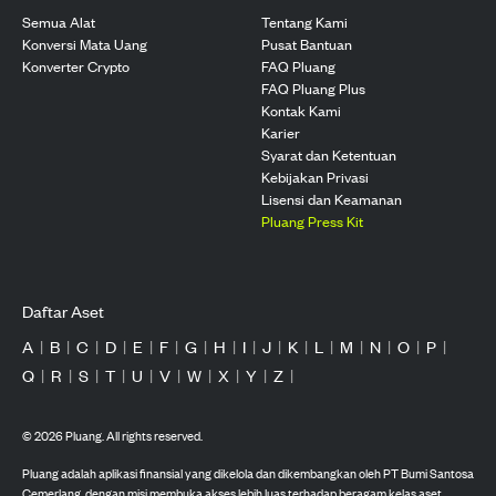
Semua Alat
Tentang Kami
Konversi Mata Uang
Pusat Bantuan
Konverter Crypto
FAQ Pluang
FAQ Pluang Plus
Kontak Kami
Karier
Syarat dan Ketentuan
Kebijakan Privasi
Lisensi dan Keamanan
Pluang Press Kit
Daftar Aset
A
|
B
|
C
|
D
|
E
|
F
|
G
|
H
|
I
|
J
|
K
|
L
|
M
|
N
|
O
|
P
|
Q
|
R
|
S
|
T
|
U
|
V
|
W
|
X
|
Y
|
Z
|
©
2026
Pluang. All rights reserved.
Pluang adalah aplikasi finansial yang dikelola dan dikembangkan oleh PT Bumi Santosa
Cemerlang, dengan misi membuka akses lebih luas terhadap beragam kelas aset