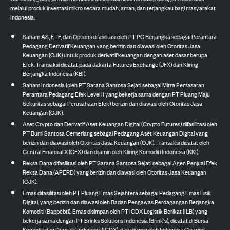
melalui produk investasi mikro secara mudah, aman, dan terjangkau bagi masyarakat
Indonesia.
Saham AS, ETF, dan Options difasilitasi oleh PT PG Berjangka sebagai Perantara
Pedagang Derivatif Keuangan yang berizin dan diawasi oleh Otoritas Jasa
Keuangan (OJK) untuk produk derivatif keuangan dengan aset dasar berupa
Efek. Transaksi dicatat pada Jakarta Futures Exchange (JFX) dan Kliring
Berjangka Indonesia (KBI).
Saham Indonesia (oleh PT Sarana Santosa Sejati sebagai Mitra Pemasaran
Perantara Pedagang Efek Level II yang bekerja sama dengan PT Pluang Maju
Sekuritas sebagai Perusahaan Efek) berizin dan diawasi oleh Otoritas Jasa
Keuangan (OJK).
Aset Crypto dan Derivatif Aset Keuangan Digital (Crypto Futures) difasilitasi oleh
PT Bumi Santosa Cemerlang sebagai Pedagang Aset Keuangan Digital yang
berizin dan diawasi oleh Otoritas Jasa Keuangan (OJK). Transaksi dicatat oleh
Central Finansial X (CFX) dan dijamin oleh Kliring Komoditi Indonesia (KKI).
Reksa Dana difasilitasi oleh PT Sarana Santosa Sejati sebagai Agen Penjual Efek
Reksa Dana (APERD) yang berizin dan diawasi oleh Otoritas Jasa Keuangan
(OJK).
Emas difasilitasi oleh PT Pluang Emas Sejahtera sebagai Pedagang Emas Fisik
Digital, yang berizin dan diawasi oleh Badan Pengawas Perdagangan Berjangka
Komoditi (Bappebti). Emas disimpan oleh PT ICDX Logistik Berikat (ILB) yang
bekerja sama dengan PT Brinks Solutions Indonesia (Brink's), dicatat di Bursa
Komoditi dan Derivatif Indonesia (ICDX), dan dijamin oleh Indonesia Clearing