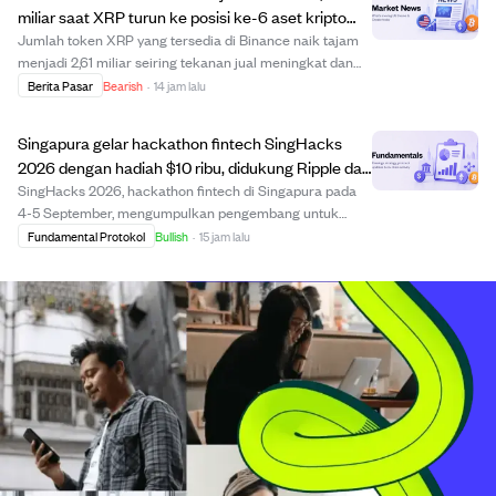
miliar saat XRP turun ke posisi ke-6 aset kripto
terbesar.
Jumlah token XRP yang tersedia di Binance naik tajam
menjadi 2,61 miliar seiring tekanan jual meningkat dan
pasar yang bergejolak. Lonjakan ini mencerminkan
Berita Pasar
Bearish
·
14 jam lalu
menurunnya kepercayaan investor karena harga XRP
turun, membuat kapitalisasi pasarnya turun s...
Singapura gelar hackathon fintech SingHacks
2026 dengan hadiah $10 ribu, didukung Ripple dan
Julius Baer.
SingHacks 2026, hackathon fintech di Singapura pada
4-5 September, mengumpulkan pengembang untuk
menyelesaikan tantangan nyata di pembayaran,
Fundamental Protokol
Bullish
·
15 jam lalu
infrastruktur keuangan, dan aset digital. Disponsori oleh
RippleX dan Julius Baer, acara ini menawarkan hadi...