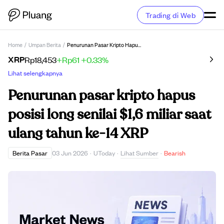
Trading di Web
Home
/
Umpan Berita
/
Penurunan Pasar Kripto Hapus Posisi Long Senilai $1,6 Miliar Saat Ulang Tahun Ke-14 XRP
XRP
Rp18,453
+Rp61
+0.33%
Lihat selengkapnya
Penurunan pasar kripto hapus
posisi long senilai $1,6 miliar saat
ulang tahun ke-14 XRP
Lihat Sumber
Berita Pasar
03 Jun 2026
·
UToday
·
·
Bearish