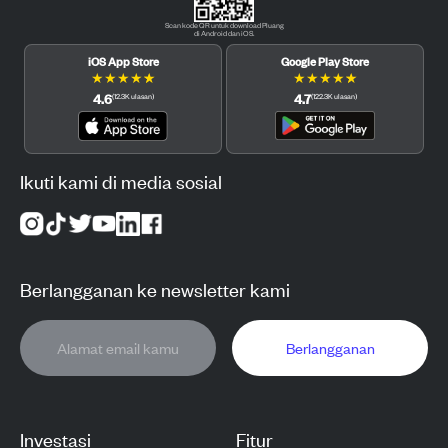
Scan kode QR untuk download Pluang
di Android dan iOS.
iOS App Store
Google Play Store
★
★
★
★
★
★
★
★
★
★
4.6
4.7
(
12.3K
ulasan
)
(
122.3K
ulasan
)
Ikuti kami di media sosial
Berlangganan ke newsletter kami
Berlangganan
Investasi
Fitur