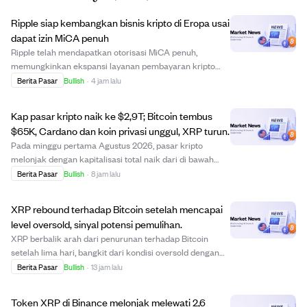
Ripple siap kembangkan bisnis kripto di Eropa usai
dapat izin MiCA penuh
Ripple telah mendapatkan otorisasi MiCA penuh,
memungkinkan ekspansi layanan pembayaran kripto
dan stablecoin yang teregulasi di seluruh 30 negara
Berita Pasar
Bullish
·
4 jam lalu
Kawasan Ekonomi Eropa. Pencapaian regulasi ini
menggeser fokus Ripple dari mendapatkan izin ke
Kap pasar kripto naik ke $2,9T; Bitcoin tembus
memperlu...
$65K, Cardano dan koin privasi unggul, XRP turun.
Pada minggu pertama Agustus 2026, pasar kripto
melonjak dengan kapitalisasi total naik dari di bawah
$2,2 triliun menjadi $2,9 triliun. Bitcoin memimpin
Berita Pasar
Bullish
·
8 jam lalu
kenaikan dengan naik lebih dari 3% menembus $65.300
meski ada hambatan regulasi dari kegagalan Se...
XRP rebound terhadap Bitcoin setelah mencapai
level oversold, sinyal potensi pemulihan.
XRP berbalik arah dari penurunan terhadap Bitcoin
setelah lima hari, bangkit dari kondisi oversold dengan
RSI turun ke 25 lalu naik ke 35. Rebound ini
Berita Pasar
Bullish
·
13 jam lalu
menunjukkan XRP mungkin mulai menguat relatif
terhadap Bitcoin, meski RSI masih bearish. Selain itu...
Token XRP di Binance melonjak melewati 2,6