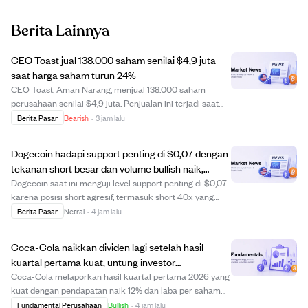
Berita Lainnya
CEO Toast jual 138.000 saham senilai $4,9 juta
saat harga saham turun 24%
CEO Toast, Aman Narang, menjual 138.000 saham
perusahaan senilai $4,9 juta. Penjualan ini terjadi saat
harga saham Toast turun 24%, yang bisa menandakan
Berita Pasar
Bearish
·
3 jam lalu
kekhawatiran atau pengambilan keuntungan oleh orang
dalam. Langkah ini mungkin memengaruhi sentim...
Dogecoin hadapi support penting di $0,07 dengan
tekanan short besar dan volume bullish naik,
potensi jebakan bear muncul.
Dogecoin saat ini menguji level support penting di $0,07
karena posisi short agresif, termasuk short 40x yang
menambah tekanan jual. Meski begitu, trader bullish
Berita Pasar
Netral
·
4 jam lalu
tetap aktif dengan rasio long/short mencapai titik
tertinggi beberapa bulan dan volume p...
Coca-Cola naikkan dividen lagi setelah hasil
kuartal pertama kuat, untung investor
pendapatan.
Coca-Cola melaporkan hasil kuartal pertama 2026 yang
kuat dengan pendapatan naik 12% dan laba per saham
melampaui estimasi, mendorong kenaikan saham 25%
Fundamental Perusahaan
Bullish
·
4 jam lalu