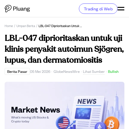
Trading di Web
Home
/
Umpan Berita
/
LBL-047 Diprioritaskan Untuk Uji Klinis Penyakit Autoimun Sjögren, Lupus, Dan Dermatomiositis
LBL-047 diprioritaskan untuk uji
klinis penyakit autoimun Sjögren,
lupus, dan dermatomiositis
Lihat Sumber
Berita Pasar
05 Mei 2026
·
GlobeNewsWire
·
·
Bullish