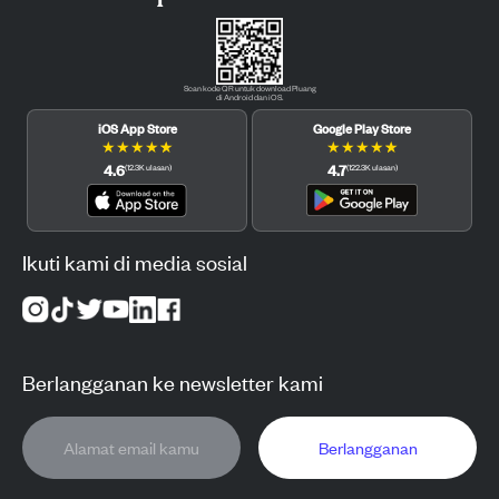
Scan kode QR untuk download Pluang
di Android dan iOS.
iOS App Store
Google Play Store
★
★
★
★
★
★
★
★
★
★
4.6
4.7
(
12.3K
ulasan
)
(
122.3K
ulasan
)
Ikuti kami di media sosial
Berlangganan ke newsletter kami
Berlangganan