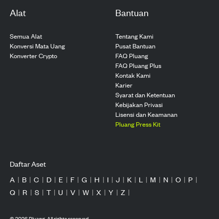
Alat
Bantuan
Semua Alat
Tentang Kami
Konversi Mata Uang
Pusat Bantuan
Konverter Crypto
FAQ Pluang
FAQ Pluang Plus
Kontak Kami
Karier
Syarat dan Ketentuan
Kebijakan Privasi
Lisensi dan Keamanan
Pluang Press Kit
Daftar Aset
A
|
B
|
C
|
D
|
E
|
F
|
G
|
H
|
I
|
J
|
K
|
L
|
M
|
N
|
O
|
P
|
Q
|
R
|
S
|
T
|
U
|
V
|
W
|
X
|
Y
|
Z
|
©
2026
Pluang. All rights reserved.