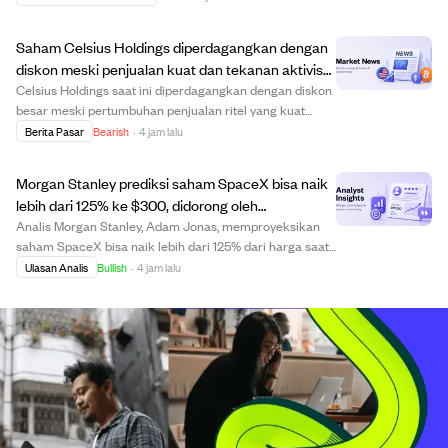
tahun ini meski ada penurunan kecil baru-baru ini.
Perusahaan menaikkan dividen kuartalan menjadi...
Saham Celsius Holdings diperdagangkan dengan
diskon meski penjualan kuat dan tekanan aktivis
untuk ganti kepemimpinan.
Celsius Holdings saat ini diperdagangkan dengan diskon
besar meski pertumbuhan penjualan ritel yang kuat
didorong oleh merek Alani Nu. Perusahaan menghadapi
Berita Pasar
Bearish
·
4 jam lalu
kegagalan laba baru-baru ini akibat masalah
manajemen SKU dan inventaris internal yang menutu...
Morgan Stanley prediksi saham SpaceX bisa naik
lebih dari 125% ke $300, didorong oleh
pertumbuhan AI dan ekspansi Starlink.
Analis Morgan Stanley, Adam Jonas, memproyeksikan
saham SpaceX bisa naik lebih dari 125% dari harga saat
ini ke $300 per saham, didorong oleh bisnis kecerdasan
Ulasan Analis
Bullish
·
4 jam lalu
buatan yang berkembang dan pertumbuhan layanan
satelit Starlink yang kuat. SpaceX baru-bar...