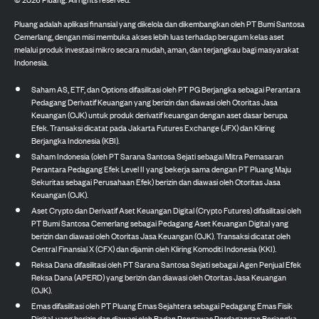
Pluang adalah aplikasi finansial yang dikelola dan dikembangkan oleh PT Bumi Santosa
Cemerlang, dengan misi membuka akses lebih luas terhadap beragam kelas aset
melalui produk investasi mikro secara mudah, aman, dan terjangkau bagi masyarakat
Indonesia.
Saham AS, ETF, dan Options difasilitasi oleh PT PG Berjangka sebagai Perantara
Pedagang Derivatif Keuangan yang berizin dan diawasi oleh Otoritas Jasa
Keuangan (OJK) untuk produk derivatif keuangan dengan aset dasar berupa
Efek. Transaksi dicatat pada Jakarta Futures Exchange (JFX) dan Kliring
Berjangka Indonesia (KBI).
Saham Indonesia (oleh PT Sarana Santosa Sejati sebagai Mitra Pemasaran
Perantara Pedagang Efek Level II yang bekerja sama dengan PT Pluang Maju
Sekuritas sebagai Perusahaan Efek) berizin dan diawasi oleh Otoritas Jasa
Keuangan (OJK).
Aset Crypto dan Derivatif Aset Keuangan Digital (Crypto Futures) difasilitasi oleh
PT Bumi Santosa Cemerlang sebagai Pedagang Aset Keuangan Digital yang
berizin dan diawasi oleh Otoritas Jasa Keuangan (OJK). Transaksi dicatat oleh
Central Finansial X (CFX) dan dijamin oleh Kliring Komoditi Indonesia (KKI).
Reksa Dana difasilitasi oleh PT Sarana Santosa Sejati sebagai Agen Penjual Efek
Reksa Dana (APERD) yang berizin dan diawasi oleh Otoritas Jasa Keuangan
(OJK).
Emas difasilitasi oleh PT Pluang Emas Sejahtera sebagai Pedagang Emas Fisik
Digital, yang berizin dan diawasi oleh Badan Pengawas Perdagangan Berjangka