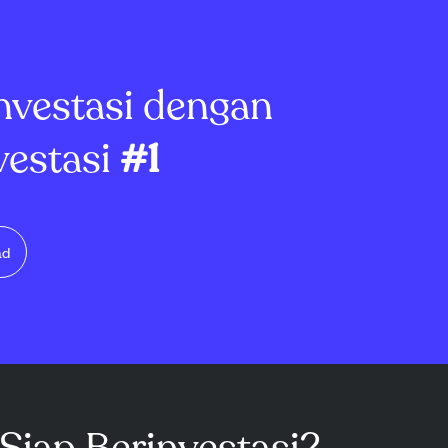
nvestasi dengan
vestasi
#1
ad