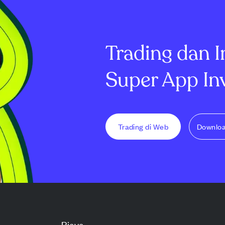
Trading dan I
Super App In
Trading di Web
Downlo
Biaya