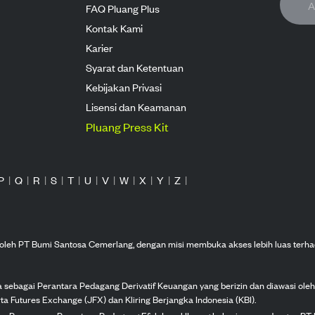
FAQ Pluang Plus
Kontak Kami
Karier
Syarat dan Ketentuan
Kebijakan Privasi
Lisensi dan Keamanan
Pluang Press Kit
P
|
Q
|
R
|
S
|
T
|
U
|
V
|
W
|
X
|
Y
|
Z
|
n oleh PT Bumi Santosa Cemerlang, dengan misi membuka akses lebih luas terha
ka sebagai Perantara Pedagang Derivatif Keuangan yang berizin dan diawasi ole
ta Futures Exchange (JFX) dan Kliring Berjangka Indonesia (KBI).