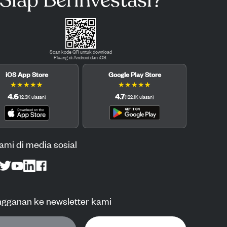
Siap Berinvestasi?
Scan kode QR untuk download
Pluang di Android dan iOS.
iOS App Store
Google Play Store
★
★
★
★
★
★
★
★
★
★
4.6
4.7
(
12.3K
ulasan
)
(
122.1K
ulasan
)
kami di media sosial
ngganan ke newsletter kami