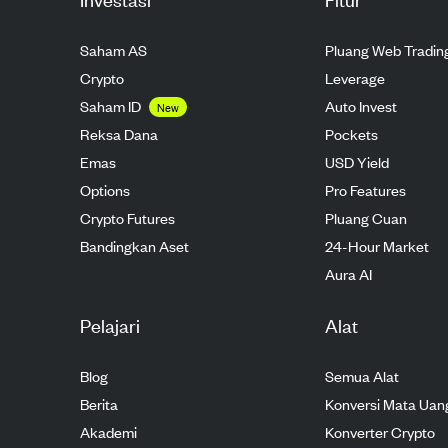
Saham AS
Pluang Web Tradin
Crypto
Leverage
Saham ID
Auto Invest
New
Reksa Dana
Pockets
Emas
USD Yield
Options
Pro Features
Crypto Futures
Pluang Cuan
Bandingkan Aset
24-Hour Market
Aura AI
Pelajari
Alat
Blog
Semua Alat
Berita
Konversi Mata Uan
Akademi
Konverter Crypto