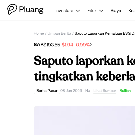
Investasi
Fitur
Biaya
Ke
Home
/
Umpan Berita
/
Saputo Laporkan Kemajuan ESG Da
SAP
$193.55
-$1.94
-0.99%
Saputo laporkan k
tingkatkan keberl
Lihat Sumber
Berita Pasar
08 Jun 2026
·
Na
·
·
Bullish