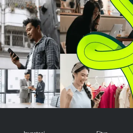
melaporkan pertumbuhan
pendapatan cloud yang kuat dan
backlog pesanan cloud b...
Investasi
Fitur