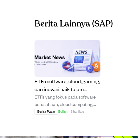
Berita Lainnya
(SAP)
ETFs software, cloud, gaming,
dan inovasi naik tajam
ETFs yang fokus pada software
didorong pertumbuhan cloud
perusahaan, cloud computing,
SAP dan minat teknologi.
video game, dan inovasi
Berita Pasar
Bullish
·
3 hari lalu
mencatat kenaikan kuat pekan
lalu, dipimpin oleh ETF SAP yang
melonjak 21,22% setelah SAP