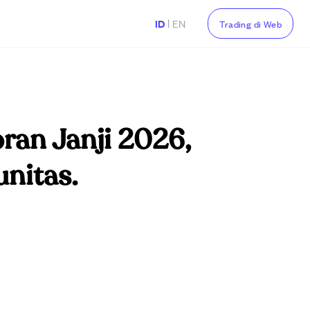
|
ID
EN
Trading di Web
ran Janji 2026,
nitas.