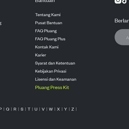
Tentang Kami
Berla
g
Pusat Bantuan
FAQ Pluang
FAQ Pluang Plus
Kontak Kami
Karier
Syarat dan Ketentuan
Kebijakan Privasi
Lisensi dan Keamanan
Pluang Press Kit
P
|
Q
|
R
|
S
|
T
|
U
|
V
|
W
|
X
|
Y
|
Z
|