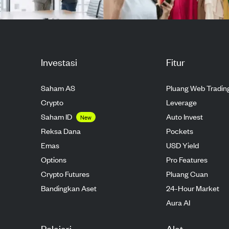
Investasi
Fitur
Saham AS
Pluang Web Tradin
Crypto
Leverage
Saham ID
Auto Invest
New
Reksa Dana
Pockets
Emas
USD Yield
Options
Pro Features
Crypto Futures
Pluang Cuan
Bandingkan Aset
24-Hour Market
Aura AI
Pelajari
Alat