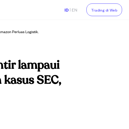
|
ID
EN
Trading di Web
mazon Perluas Logistik.
tir lampaui
n kasus SEC,