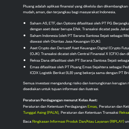
Pluang adalah aplikasi finansial yang dikelola dan dikembangka
mudah, aman, dan terjangkau bagi masyarakat Indonesia.
Saham AS, ETF, dan Options difasilitasi oleh PT PG Berjang
dengan aset dasar berupa Efek. Transaksi dicatat pada Jakar
Saham Indonesia (oleh PT Sarana Santosa Sejati sebagai Mi
diawasi oleh Otoritas Jasa Keuangan (OJK).
Aset Crypto dan Derivatif Aset Keuangan Digital (Crypto Fut
(OJK). Transaksi dicatat oleh Central Finansial X (CFX) dan di
Reksa Dana difasilitasi oleh PT Sarana Santosa Sejati seba
Emas difasilitasi oleh PT Pluang Emas Sejahtera sebagai Pe
ICDX Logistik Berikat (ILB) yang bekerja sama dengan PT Brink
Semua investasi mengandung risiko dan kemungkinan kerugian nilai
disediakan untuk tujuan informasi dan ilustrasi.
Peraturan Perdagangan menurut Kelas Aset:
Peraturan dan Ketentuan Perdagangan
Emas
,
Peraturan dan Ke
Tunggal Asing (PALN)
,
Peraturan dan Ketentuan Transaksi
Reksa
Baca
Ringkasan Informasi Produk Dan/Atau Layanan (RIPLAY)
un