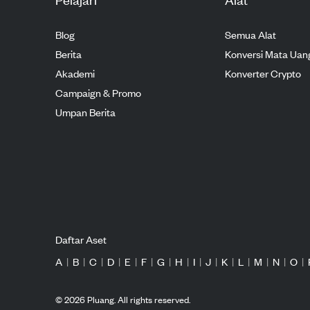
Blog
Semua Alat
Berita
Konversi Mata Uan
Akademi
Konverter Crypto
Campaign & Promo
Umpan Berita
Daftar Aset
A
|
B
|
C
|
D
|
E
|
F
|
G
|
H
|
I
|
J
|
K
|
L
|
M
|
N
|
O
|
©
2026
Pluang. All rights reserved.