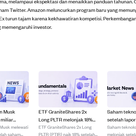
ama, melampaui ekspektasi dan menaikkan panduan tahunan. C
aham Twitter. Amazon meluncurkan program baru yang memung
x turun tajam karena kekhawatiran kompetisi. Perkembangan i
ng memengaruhi investor.
on Musk
ETF GraniteShares 2x
Saham teknol
miliar
Long PLTR melonjak 18%
setelah lapo
 Musk melewati
ETF GraniteShares 2x Long
Saham teknolo
m SpaceX
usai laporan laba Palantir
Juli yang le
telah saham
PLTR (PTIR) naik 18% setelah
melonjak setel
ngah reli
dan data pekerjaan lemah
Palantir, dan