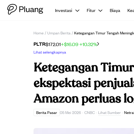
Investasi
Fitur
Biaya
Ke
Home
/
Umpan Berita
/
Ketegangan Timur Tengah Meningkat
PLTR
$172.01
+$16.09
+10.32%
Lihat selengkapnya
Ketegangan Timur 
ekspektasi penjual
Amazon perluas log
Lihat Sumber
Berita Pasar
05 Mei 2026
·
CNBC
·
·
Netra