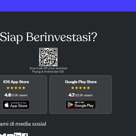
Siap Berinvestasi?
Scan kode QR untuk download
Pluang di Android dan iOS.
iOS App Store
Google Play Store
★
★
★
★
★
★
★
★
★
★
4.6
4.7
(
12.3K
ulasan
)
(
122.3K
ulasan
)
kami di media sosial