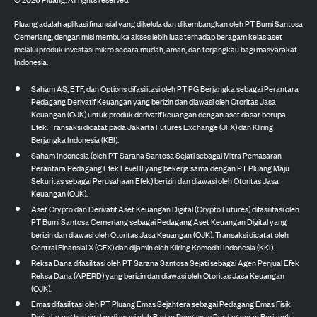
Pluang adalah aplikasi finansial yang dikelola dan dikembangkan oleh PT Bumi Santosa
Cemerlang, dengan misi membuka akses lebih luas terhadap beragam kelas aset
melalui produk investasi mikro secara mudah, aman, dan terjangkau bagi masyarakat
Indonesia.
Saham AS, ETF, dan Options difasilitasi oleh PT PG Berjangka sebagai Perantara
Pedagang Derivatif Keuangan yang berizin dan diawasi oleh Otoritas Jasa
Keuangan (OJK) untuk produk derivatif keuangan dengan aset dasar berupa
Efek. Transaksi dicatat pada Jakarta Futures Exchange (JFX) dan Kliring
Berjangka Indonesia (KBI).
Saham Indonesia (oleh PT Sarana Santosa Sejati sebagai Mitra Pemasaran
Perantara Pedagang Efek Level II yang bekerja sama dengan PT Pluang Maju
Sekuritas sebagai Perusahaan Efek) berizin dan diawasi oleh Otoritas Jasa
Keuangan (OJK).
Aset Crypto dan Derivatif Aset Keuangan Digital (Crypto Futures) difasilitasi oleh
PT Bumi Santosa Cemerlang sebagai Pedagang Aset Keuangan Digital yang
berizin dan diawasi oleh Otoritas Jasa Keuangan (OJK). Transaksi dicatat oleh
Central Finansial X (CFX) dan dijamin oleh Kliring Komoditi Indonesia (KKI).
Reksa Dana difasilitasi oleh PT Sarana Santosa Sejati sebagai Agen Penjual Efek
Reksa Dana (APERD) yang berizin dan diawasi oleh Otoritas Jasa Keuangan
(OJK).
Emas difasilitasi oleh PT Pluang Emas Sejahtera sebagai Pedagang Emas Fisik
Digital, yang berizin dan diawasi oleh Badan Pengawas Perdagangan Berjangka