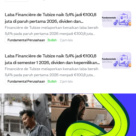
atau perencanaan keuangan strategis oleh CEO. Investor
sebaiknya memantau transaksi orang d...
Laba Financière de Tubize naik 5,4% jadi €100,8
juta di paruh pertama 2026, dividen dan
kepemilikan UCB naik tipis.
Financière de Tubize melaporkan kenaikan laba bersih
5,4% pada paruh pertama 2026 menjadi €100,8 juta
dibandingkan €95,6 juta pada 2025. Perusahaan
Fundamental Perusahaan
Bullish
·
2 jam lalu
menerima dividen €102,3 juta dari UCB, naik 4,3% per
saham, dan membayar dividen €48,1 juta kepada pem...
Laba Financière de Tubize naik 5,4% jadi €100,8
juta di semester 1 2026, dividen dan kepemilikan
UCB naik.
Financière de Tubize melaporkan kenaikan laba bersih
5,4% pada paruh pertama 2026 menjadi €100,8 juta
dibandingkan €95,6 juta tahun 2025. Perusahaan
Fundamental Perusahaan
Bullish
·
2 jam lalu
menerima dividen €102,3 juta dari UCB, naik 4,3%, dan
membagikan dividen €48,1 juta kepada pemegang s...