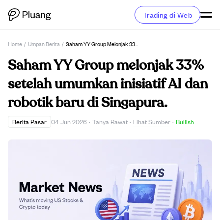
Trading di Web
Home
/
Umpan Berita
/
Saham YY Group Melonjak 33% Setelah Umumkan Inisiatif AI Dan Robotik Baru Di Singapura.
Saham YY Group melonjak 33%
setelah umumkan inisiatif AI dan
robotik baru di Singapura.
Lihat Sumber
Berita Pasar
04 Jun 2026
·
Tanya Rawat
·
·
Bullish