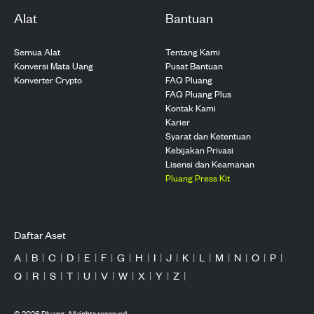
Alat
Bantuan
Semua Alat
Tentang Kami
Konversi Mata Uang
Pusat Bantuan
Konverter Crypto
FAQ Pluang
FAQ Pluang Plus
Kontak Kami
Karier
Syarat dan Ketentuan
Kebijakan Privasi
Lisensi dan Keamanan
Pluang Press Kit
Daftar Aset
A
|
B
|
C
|
D
|
E
|
F
|
G
|
H
|
I
|
J
|
K
|
L
|
M
|
N
|
O
|
P
|
Q
|
R
|
S
|
T
|
U
|
V
|
W
|
X
|
Y
|
Z
|
©
2026
Pluang. All rights reserved.