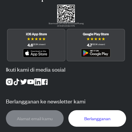
Scan kode QR untuk download Pluang
di Android dan iOS.
iOS App Store
Google Play Store
★
★
★
★
★
★
★
★
★
★
4.6
4.7
(
12.3K
ulasan
)
(
122.1K
ulasan
)
Ikuti kami di media sosial
Berlangganan ke newsletter kami
Berlangganan