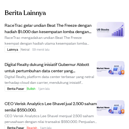
Berita Lainnya
RaceTrac gelar undian Beat The Freeze dengan
hadiah $1.000 dan kesempatan lomba dengan
The Freeze di pertandingan Braves.
RaceTrac mengadakan undian Beat The Freeze
keempat dengan hadiah utama kesempatan lomba
dengan maskot The Freeze di pertandingan Atlanta
Lainnya
Netral
·
59 menit lalu
Braves pada 12 September 2026, serta kartu hadiah
$1.000 dan hadiah lainnya. Peserta bisa mendaftar
Digital Realty dukung inisiatif Gubernur Abbott
dengan memind...
untuk pertumbuhan data center yang
bertanggung jawab di Texas.
Digital Realty, platform data center terbesar yang netral
terhadap cloud dan carrier, mendukung inisiatif
Gubernur Texas, Abbott, untuk investasi data center
Berita Pasar
Bullish
·
1 jam lalu
yang bertanggung jawab dan transparan. Perusahaan
menekankan kerja sama dengan pejabat dan k...
CEO Verisk Analytics Lee Shavel jual 2.500 saham
senilai $550.000.
CEO Verisk Analytics Lee Shavel menjual 2.500 saham
perusahaan dengan nilai transaksi $550.000. Penjualan
ini bisa mencerminkan penyesuaian portofolio pribadi
Berita Pasar
Bearish
·
1 jam lalu