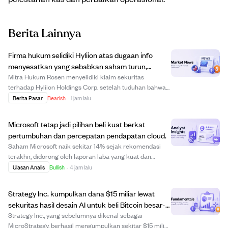
Berita Lainnya
Firma hukum selidiki Hyliion atas dugaan info
menyesatkan yang sebabkan saham turun,
tawarkan kompensasi.
Mitra Hukum Rosen menyelidiki klaim sekuritas
terhadap Hyliion Holdings Corp. setelah tuduhan bahwa
perusahaan memberikan informasi bisnis yang
Berita Pasar
Bearish
·
1 jam lalu
menyesatkan secara material. Hal ini terjadi setelah
laporan penjual pendek meragukan keabsahan
Microsoft tetap jadi pilihan beli kuat berkat
perjanjian...
pertumbuhan dan percepatan pendapatan cloud.
Saham Microsoft naik sekitar 14% sejak rekomendasi
terakhir, didorong oleh laporan laba yang kuat dan
percepatan pendapatan cloud. Perusahaan juga
Ulasan Analis
Bullish
·
4 jam lalu
mendapat keuntungan dari segmen game yang kurang
diperhatikan, sehingga valuasinya menarik
Strategy Inc. kumpulkan dana $15 miliar lewat
dibandingkan...
sekuritas hasil desain AI untuk beli Bitcoin besar-
besaran.
Strategy Inc., yang sebelumnya dikenal sebagai
MicroStrategy, berhasil mengumpulkan sekitar $15 miliar