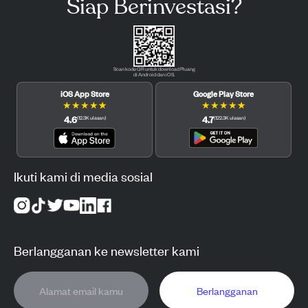
Siap Berinvestasi?
Scan kode QR untuk download Pluang
di Android dan iOS.
iOS App Store
Google Play Store
★
★
★
★
★
★
★
★
★
★
4.6
4.7
(
12.3K
ulasan
)
(
122.3K
ulasan
)
Ikuti kami di media sosial
Berlangganan ke newsletter kami
Berlangganan