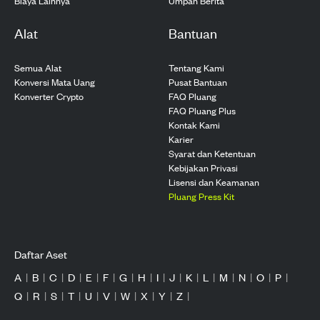
Biaya Lainnya
Umpan Berita
Alat
Bantuan
Semua Alat
Tentang Kami
Konversi Mata Uang
Pusat Bantuan
Konverter Crypto
FAQ Pluang
FAQ Pluang Plus
Kontak Kami
Karier
Syarat dan Ketentuan
Kebijakan Privasi
Lisensi dan Keamanan
Pluang Press Kit
Daftar Aset
A
|
B
|
C
|
D
|
E
|
F
|
G
|
H
|
I
|
J
|
K
|
L
|
M
|
N
|
O
|
P
|
Q
|
R
|
S
|
T
|
U
|
V
|
W
|
X
|
Y
|
Z
|