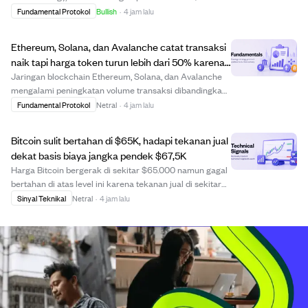
dengan menciptakan sekuritas hibrida baru
Fundamental Protokol
Bullish
·
4 jam lalu
menggunakan bantuan AI ChatGPT. Obligasi konversi
tradisional sudah mencapai batas, sehingga perusahaan
Ethereum, Solana, dan Avalanche catat transaksi
m...
naik tapi harga token turun lebih dari 50% karena
biaya transaksi turun.
Jaringan blockchain Ethereum, Solana, dan Avalanche
mengalami peningkatan volume transaksi dibandingkan
tahun lalu. Namun, harga token asli mereka—ETH, SOL,
Fundamental Protokol
Netral
·
4 jam lalu
dan AVAX—turun sekitar 50% atau lebih dalam periode
yang sama. Penurunan ini terkait dengan b...
Bitcoin sulit bertahan di $65K, hadapi tekanan jual
dekat basis biaya jangka pendek $67,5K
Harga Bitcoin bergerak di sekitar $65.000 namun gagal
bertahan di atas level ini karena tekanan jual di sekitar
basis biaya pemegang jangka pendek $67.523. Basis
Sinyal Teknikal
Netral
·
4 jam lalu
biaya ini adalah harga rata-rata pembelian koin yang
dimiliki kurang dari 155 hari, menc...