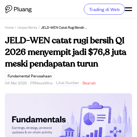
Trading di Web
Home
/
Umpan Berita
/
JELD-WEN Catat Rugi Bersih Q1 2026 Menyempit Jadi $76,8 Juta Meski Pendapatan Turun
JELD-WEN catat rugi bersih Q1
2026 menyempit jadi $76,8 juta
meski pendapatan turun
Fundamental Perusahaan
Lihat Sumber
04 Mei 2026
·
PRNewsWire
·
·
Bearish