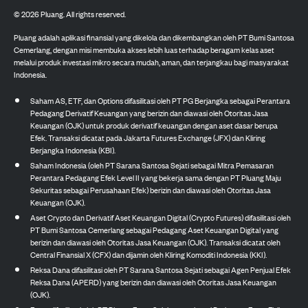
©
2026
Pluang. All rights reserved.
Pluang adalah aplikasi finansial yang dikelola dan dikembangkan oleh PT Bumi Santosa
Cemerlang, dengan misi membuka akses lebih luas terhadap beragam kelas aset
melalui produk investasi mikro secara mudah, aman, dan terjangkau bagi masyarakat
Indonesia.
Saham AS, ETF, dan Options difasilitasi oleh PT PG Berjangka sebagai Perantara
Pedagang Derivatif Keuangan yang berizin dan diawasi oleh Otoritas Jasa
Keuangan (OJK) untuk produk derivatif keuangan dengan aset dasar berupa
Efek. Transaksi dicatat pada Jakarta Futures Exchange (JFX) dan Kliring
Berjangka Indonesia (KBI).
Saham Indonesia (oleh PT Sarana Santosa Sejati sebagai Mitra Pemasaran
Perantara Pedagang Efek Level II yang bekerja sama dengan PT Pluang Maju
Sekuritas sebagai Perusahaan Efek) berizin dan diawasi oleh Otoritas Jasa
Keuangan (OJK).
Aset Crypto dan Derivatif Aset Keuangan Digital (Crypto Futures) difasilitasi oleh
PT Bumi Santosa Cemerlang sebagai Pedagang Aset Keuangan Digital yang
berizin dan diawasi oleh Otoritas Jasa Keuangan (OJK). Transaksi dicatat oleh
Central Finansial X (CFX) dan dijamin oleh Kliring Komoditi Indonesia (KKI).
Reksa Dana difasilitasi oleh PT Sarana Santosa Sejati sebagai Agen Penjual Efek
Reksa Dana (APERD) yang berizin dan diawasi oleh Otoritas Jasa Keuangan
(OJK).