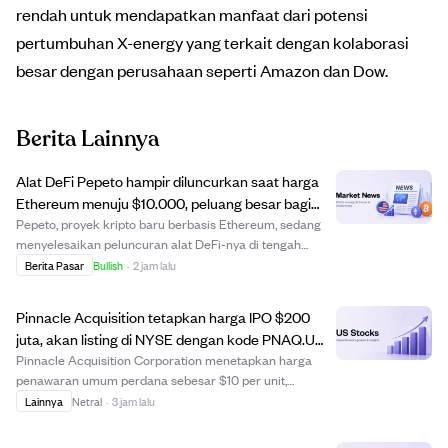
rendah untuk mendapatkan manfaat dari potensi
pertumbuhan X-energy yang terkait dengan kolaborasi
besar dengan perusahaan seperti Amazon dan Dow.
Berita Lainnya
Alat DeFi Pepeto hampir diluncurkan saat harga
Ethereum menuju $10.000, peluang besar bagi
investor awal.
Pepeto, proyek kripto baru berbasis Ethereum, sedang
menyelesaikan peluncuran alat DeFi-nya di tengah
prediksi harga Ethereum yang bullish hingga $10.000
Berita Pasar
Bullish
·
2 jam lalu
tahun ini. Meski potensi kenaikan harga Ethereum
terbatas sekitar 6x karena kapitalisasi pasar b...
Pinnacle Acquisition tetapkan harga IPO $200
juta, akan listing di NYSE dengan kode PNAQ.U
mulai 7 Agustus 2026
Pinnacle Acquisition Corporation menetapkan harga
penawaran umum perdana sebesar $10 per unit,
mengumpulkan dana $200 juta dari 20 juta unit yang
Lainnya
Netral
·
3 jam lalu
ditawarkan. Setiap unit terdiri dari satu saham biasa
Kelas A dan hak untuk menerima saham tambahan