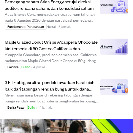
Pemegang saham Atlas Energy setujui direksi,
sete...
auditor, rencana saham, dan konsolidasi saham
Atlas Energy Corp. mengadakan rapat umum tahunan
pada 6 Agustus 2026 dengan partisipasi pemegang
saham lebih dari 80%. Pemegang saham menyetujui
Fundamental Perusahaan
Netral
·
3 jam lalu
jumlah direksi sebanyak lima orang dan memilih semua
calon, termasuk Mark Hodgson dan Scott Price. Mereka...
Maple Glazed Donut Crisps A'cappella Chocolate
kini tersedia di 50 Costco California dan
pengiriman online.
A'cappella Chocolate, produsen camilan asal California,
meluncurkan Maple Glazed Donut Crisps di 50 gudang
Costco di California. Camilan ini terbuat dari adonan
Lainnya
Bullish
·
4 jam lalu
donat segar yang dipress menjadi keripik tipis dengan
lapisan gula maple, memberikan rasa...
3 ETF obligasi ultra-pendek tawarkan hasil lebih
baik dari tabungan rendah bunga untuk dana
darurat.
Menyimpan uang besar di rekening tabungan dengan
bunga rendah membuat potensi penghasilan terbuang,
terutama saat suku bunga naik. Tiga ETF obligasi ultra-
Berita Pasar
Bullish
·
4 jam lalu
pendek—iShares 0-3 Month Treasury Bond ETF (SHV),
iShares Treasury Floating Rate Bond ETF (TFLO...