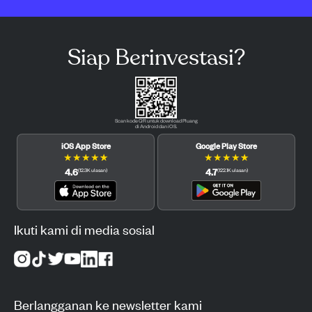
Siap Berinvestasi?
Scan kode QR untuk download Pluang
di Android dan iOS.
iOS App Store
Google Play Store
★
★
★
★
★
★
★
★
★
★
4.6
4.7
(
12.3K
ulasan
)
(
122.1K
ulasan
)
Ikuti kami di media sosial
Berlangganan ke newsletter kami