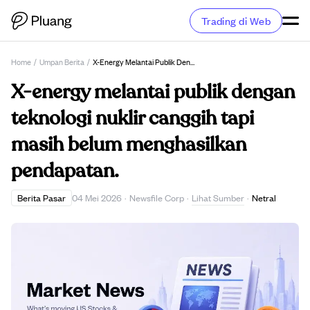
Trading di Web
Home
/
Umpan Berita
/
X-Energy Melantai Publik Dengan Teknologi Nuklir Canggih Tapi Masih Belum Menghasilkan Pendapatan.
X-energy melantai publik dengan
teknologi nuklir canggih tapi
masih belum menghasilkan
pendapatan.
Lihat Sumber
Berita Pasar
04 Mei 2026
·
Newsfile Corp
·
·
Netral