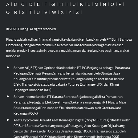
A
|
B
|
C
|
D
|
E
|
F
|
G
|
H
|
I
|
J
|
K
|
L
|
M
|
N
|
O
|
P
|
Q
|
R
|
S
|
T
|
U
|
V
|
W
|
X
|
Y
|
Z
|
©
2026
Pluang. All rights reserved.
Pluang adalah aplikasi finansial yang dikelola dan dikembangkan oleh PT Bumi Santosa
Cemerlang, dengan misi membuka akses lebih luas terhadap beragam kelas aset
melalui produk investasi mikro secara mudah, aman, dan terjangkau bagi masyarakat
Indonesia.
Saham AS, ETF, dan Options difasilitasi oleh PT PG Berjangka sebagai Perantara
Pedagang Derivatif Keuangan yang berizin dan diawasi oleh Otoritas Jasa
Keuangan (OJK) untuk produk derivatif keuangan dengan aset dasar berupa
Efek. Transaksi dicatat pada Jakarta Futures Exchange (JFX) dan Kliring
Berjangka Indonesia (KBI).
Saham Indonesia (oleh PT Sarana Santosa Sejati sebagai Mitra Pemasaran
Perantara Pedagang Efek Level II yang bekerja sama dengan PT Pluang Maju
Sekuritas sebagai Perusahaan Efek) berizin dan diawasi oleh Otoritas Jasa
Keuangan (OJK).
Aset Crypto dan Derivatif Aset Keuangan Digital (Crypto Futures) difasilitasi oleh
PT Bumi Santosa Cemerlang sebagai Pedagang Aset Keuangan Digital yang
berizin dan diawasi oleh Otoritas Jasa Keuangan (OJK). Transaksi dicatat oleh
Central Finansial X (CFX) dan dijamin oleh Kliring Komoditi Indonesia (KKI).