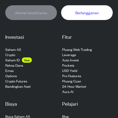
Berlangganan
Investasi
Fitur
Saham AS
Pluang Web Trading
Crypto
Leverage
Saham ID
Auto Invest
New
Pockets
Reksa Dana
USD Yield
Emas
Pro Features
Options
Pluang Cuan
Crypto Futures
24-Hour Market
Bandingkan Aset
Aura AI
Biaya
Pelajari
Biaya Saham AS
Blog