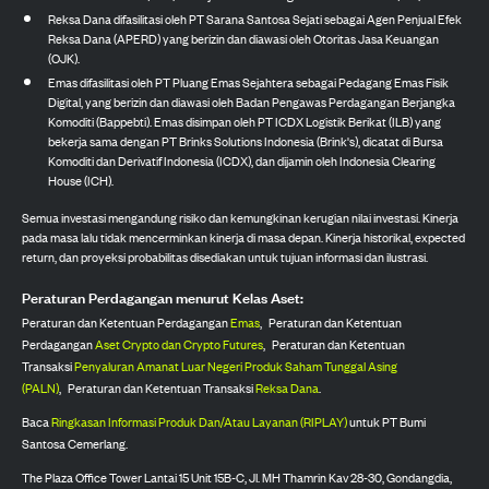
Reksa Dana difasilitasi oleh PT Sarana Santosa Sejati sebagai Agen Penjual Efek
Reksa Dana (APERD) yang berizin dan diawasi oleh Otoritas Jasa Keuangan
(OJK).
Emas difasilitasi oleh PT Pluang Emas Sejahtera sebagai Pedagang Emas Fisik
Digital, yang berizin dan diawasi oleh Badan Pengawas Perdagangan Berjangka
Komoditi (Bappebti). Emas disimpan oleh PT ICDX Logistik Berikat (ILB) yang
bekerja sama dengan PT Brinks Solutions Indonesia (Brink's), dicatat di Bursa
Komoditi dan Derivatif Indonesia (ICDX), dan dijamin oleh Indonesia Clearing
House (ICH).
Semua investasi mengandung risiko dan kemungkinan kerugian nilai investasi. Kinerja
pada masa lalu tidak mencerminkan kinerja di masa depan. Kinerja historikal, expected
return, dan proyeksi probabilitas disediakan untuk tujuan informasi dan ilustrasi.
Peraturan Perdagangan menurut Kelas Aset:
Peraturan dan Ketentuan Perdagangan
Emas
,
Peraturan dan Ketentuan
Perdagangan
Aset Crypto dan Crypto Futures
,
Peraturan dan Ketentuan
Transaksi
Penyaluran Amanat Luar Negeri Produk Saham Tunggal Asing
(PALN)
,
Peraturan dan Ketentuan Transaksi
Reksa Dana
.
Baca
Ringkasan Informasi Produk Dan/Atau Layanan (RIPLAY)
untuk PT Bumi
Santosa Cemerlang.
The Plaza Office Tower Lantai 15 Unit 15B-C, Jl. MH Thamrin Kav 28-30, Gondangdia,