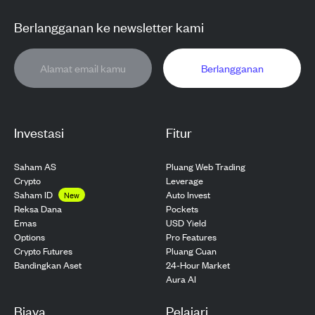
Berlangganan ke newsletter kami
Berlangganan
Investasi
Fitur
Saham AS
Pluang Web Trading
Crypto
Leverage
Saham ID
Auto Invest
New
Pockets
Reksa Dana
USD Yield
Emas
Pro Features
Options
Pluang Cuan
Crypto Futures
24-Hour Market
Bandingkan Aset
Aura AI
Biaya
Pelajari