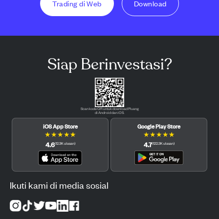
Trading di Web
Download
Siap Berinvestasi?
Scan kode QR untuk download Pluang
di Android dan iOS.
iOS App Store
Google Play Store
★
★
★
★
★
★
★
★
★
★
4.6
4.7
(
12.3K
ulasan
)
(
122.3K
ulasan
)
Ikuti kami di media sosial