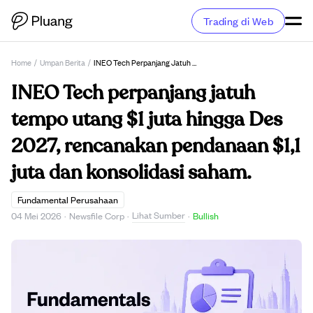
Trading di Web
Home
/
Umpan Berita
/
INEO Tech Perpanjang Jatuh Tempo Utang $1 Juta Hingga Des 2027, Rencanakan Pendanaan $1,1 Juta Dan Konsolidasi Saham.
INEO Tech perpanjang jatuh
tempo utang $1 juta hingga Des
2027, rencanakan pendanaan $1,1
juta dan konsolidasi saham.
Fundamental Perusahaan
Lihat Sumber
04 Mei 2026
·
Newsfile Corp
·
·
Bullish