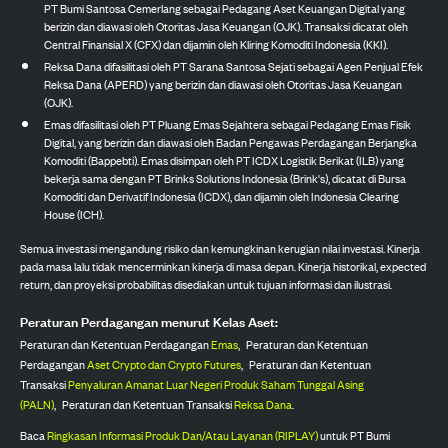
PT Bumi Santosa Cemerlang sebagai Pedagang Aset Keuangan Digital yang
berizin dan diawasi oleh Otoritas Jasa Keuangan (OJK). Transaksi dicatat oleh
Central Finansial X (CFX) dan dijamin oleh Kliring Komoditi Indonesia (KKI).
Reksa Dana difasilitasi oleh PT Sarana Santosa Sejati sebagai Agen Penjual Efek
Reksa Dana (APERD) yang berizin dan diawasi oleh Otoritas Jasa Keuangan
(OJK).
Emas difasilitasi oleh PT Pluang Emas Sejahtera sebagai Pedagang Emas Fisik
Digital, yang berizin dan diawasi oleh Badan Pengawas Perdagangan Berjangka
Komoditi (Bappebti). Emas disimpan oleh PT ICDX Logistik Berikat (ILB) yang
bekerja sama dengan PT Brinks Solutions Indonesia (Brink's), dicatat di Bursa
Komoditi dan Derivatif Indonesia (ICDX), dan dijamin oleh Indonesia Clearing
House (ICH).
Semua investasi mengandung risiko dan kemungkinan kerugian nilai investasi. Kinerja
pada masa lalu tidak mencerminkan kinerja di masa depan. Kinerja historikal, expected
return, dan proyeksi probabilitas disediakan untuk tujuan informasi dan ilustrasi.
Peraturan Perdagangan menurut Kelas Aset:
Peraturan dan Ketentuan Perdagangan
Emas
,
Peraturan dan Ketentuan
Perdagangan
Aset Crypto dan Crypto Futures
,
Peraturan dan Ketentuan
Transaksi
Penyaluran Amanat Luar Negeri Produk Saham Tunggal Asing
(PALN)
,
Peraturan dan Ketentuan Transaksi
Reksa Dana
.
Baca
Ringkasan Informasi Produk Dan/Atau Layanan (RIPLAY)
untuk PT Bumi