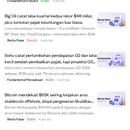
menandai pencapaian teknik penting. Fitur ini, yang
Fundamental Protokol
Bullish
·
4 jam lalu
didefinisikan dalam standar draft XLS-0096,
menggunakan kriptografi canggih untuk memungkinkan
Big Oil catat laba kuartal kedua rekor $48 miliar,
t...
picu tuntutan pajak keuntungan luar biasa.
Lima perusahaan minyak besar—ExxonMobil, Chevron,
BP, Shell, dan TotalEnergies—mencatat laba rekor $48
miliar dan hampir $90 miliar kas pada kuartal kedua
Berita Pasar
Bearish
·
4 jam lalu
2026, didorong harga bahan bakar fosil tinggi akibat
ketegangan AS-Iran. Meski mendapat keuntun...
Sohu catat pertumbuhan pendapatan Q2 dan laba
kecil setelah pembalikan pajak, tapi proyeksi Q3
rugi.
Sohu.com Limited melaporkan pendapatan Q2 2026
sebesar $136 juta, naik 7% secara tahunan, didorong
oleh kenaikan 10% pendapatan game online. Setelah
Fundamental Perusahaan
Bullish
·
4 jam lalu
pembalikan beban pajak $13 juta, perusahaan mencatat
laba bersih GAAP kecil sebesar $0,2 juta, pening...
Bitcoin mendekati $65K seiring lonjakan arus
stablecoin offshore, sinyal pergeseran likuiditas
global dan target harga di atas $180K.
Bitcoin ditutup pada $64.914 pada 8 Agustus, dengan
arus masuk stablecoin ke Binance dan Upbit melonjak
tajam, menunjukkan pergeseran likuiditas dari pasar AS
Berita Pasar
Bullish
·
4 jam lalu
ke pusat offshore, terutama di Asia. Permintaan di AS