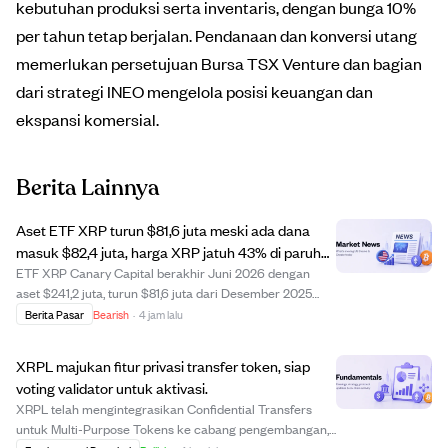
kebutuhan produksi serta inventaris, dengan bunga 10%
per tahun tetap berjalan. Pendanaan dan konversi utang
memerlukan persetujuan Bursa TSX Venture dan bagian
dari strategi INEO mengelola posisi keuangan dan
ekspansi komersial.
Berita Lainnya
Aset ETF XRP turun $81,6 juta meski ada dana
masuk $82,4 juta, harga XRP jatuh 43% di paruh
pertama 2026
ETF XRP Canary Capital berakhir Juni 2026 dengan
aset $241,2 juta, turun $81,6 juta dari Desember 2025
meski ada dana masuk bersih $82,4 juta. Kepemilikan
Berita Pasar
Bearish
·
4 jam lalu
XRP naik 31,7% menjadi 231,3 juta token, tapi harga XRP
yang turun tajam 43,27% menyebabkan ker...
XRPL majukan fitur privasi transfer token, siap
voting validator untuk aktivasi.
XRPL telah mengintegrasikan Confidential Transfers
untuk Multi-Purpose Tokens ke cabang pengembangan,