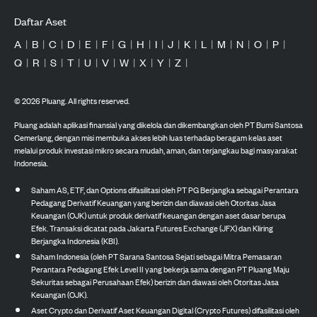
Daftar Aset
A
|
B
|
C
|
D
|
E
|
F
|
G
|
H
|
I
|
J
|
K
|
L
|
M
|
N
|
O
|
P
|
Q
|
R
|
S
|
T
|
U
|
V
|
W
|
X
|
Y
|
Z
|
©
2026
Pluang. All rights reserved.
Pluang adalah aplikasi finansial yang dikelola dan dikembangkan oleh PT Bumi Santosa
Cemerlang, dengan misi membuka akses lebih luas terhadap beragam kelas aset
melalui produk investasi mikro secara mudah, aman, dan terjangkau bagi masyarakat
Indonesia.
Saham AS, ETF, dan Options difasilitasi oleh PT PG Berjangka sebagai Perantara
Pedagang Derivatif Keuangan yang berizin dan diawasi oleh Otoritas Jasa
Keuangan (OJK) untuk produk derivatif keuangan dengan aset dasar berupa
Efek. Transaksi dicatat pada Jakarta Futures Exchange (JFX) dan Kliring
Berjangka Indonesia (KBI).
Saham Indonesia (oleh PT Sarana Santosa Sejati sebagai Mitra Pemasaran
Perantara Pedagang Efek Level II yang bekerja sama dengan PT Pluang Maju
Sekuritas sebagai Perusahaan Efek) berizin dan diawasi oleh Otoritas Jasa
Keuangan (OJK).
Aset Crypto dan Derivatif Aset Keuangan Digital (Crypto Futures) difasilitasi oleh