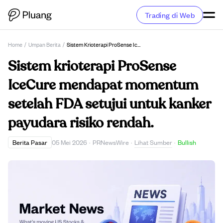
Trading di Web
Home
/
Umpan Berita
/
Sistem Krioterapi ProSense IceCure Mendapat Momentum Setelah FDA Setujui Untuk Kanker Payudara Risiko Rendah.
Sistem krioterapi ProSense
IceCure mendapat momentum
setelah FDA setujui untuk kanker
payudara risiko rendah.
Lihat Sumber
Berita Pasar
05 Mei 2026
·
PRNewsWire
·
·
Bullish