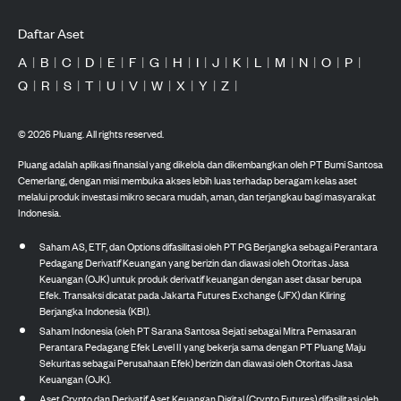
Daftar Aset
A
|
B
|
C
|
D
|
E
|
F
|
G
|
H
|
I
|
J
|
K
|
L
|
M
|
N
|
O
|
P
|
Q
|
R
|
S
|
T
|
U
|
V
|
W
|
X
|
Y
|
Z
|
©
2026
Pluang. All rights reserved.
Pluang adalah aplikasi finansial yang dikelola dan dikembangkan oleh PT Bumi Santosa
Cemerlang, dengan misi membuka akses lebih luas terhadap beragam kelas aset
melalui produk investasi mikro secara mudah, aman, dan terjangkau bagi masyarakat
Indonesia.
Saham AS, ETF, dan Options difasilitasi oleh PT PG Berjangka sebagai Perantara
Pedagang Derivatif Keuangan yang berizin dan diawasi oleh Otoritas Jasa
Keuangan (OJK) untuk produk derivatif keuangan dengan aset dasar berupa
Efek. Transaksi dicatat pada Jakarta Futures Exchange (JFX) dan Kliring
Berjangka Indonesia (KBI).
Saham Indonesia (oleh PT Sarana Santosa Sejati sebagai Mitra Pemasaran
Perantara Pedagang Efek Level II yang bekerja sama dengan PT Pluang Maju
Sekuritas sebagai Perusahaan Efek) berizin dan diawasi oleh Otoritas Jasa
Keuangan (OJK).
Aset Crypto dan Derivatif Aset Keuangan Digital (Crypto Futures) difasilitasi oleh