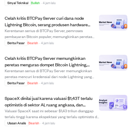
$451. Meskipun ada kenaikan jangka pendek, sinyal
Sinyal Teknikal
Bullish
·
4 jam lalu
campuran dari berbagai timeframe dan volume yang
datar menunjukkan harga lebih dipengaruhi zona ...
Celah kritis BTCPay Server curi dana node
Lightning Bitcoin, serang produsen hardware
wallet dan media Bitcoin.
Kerentanan serius di BTCPay Server, pemroses
pembayaran Bitcoin populer, memungkinkan peretas
mengakses kredensial node Lightning dan mencuri dana.
Berita Pasar
Bearish
·
4 jam lalu
Korban penting termasuk Foundation, pembuat hardware
wallet, dan media Bitcoin Citadel21. Masalahnya a...
Celah kritis BTCPay Server memungkinkan
peretas menguras dompet Bitcoin Lightning,
pengguna diminta segera update.
Kerentanan serius di BTCPay Server memungkinkan
peretas mencuri kredensial dari node Lightning yang
menjalankan perangkat lunak LND, sehingga mereka
Berita Pasar
Bearish
·
4 jam lalu
bisa mengendalikan dan menguras dana. Korban
termasuk pembuat dompet perangkat keras Foundation
SpaceX dinilai jual karena valuasi $1,43T terlalu
dan p...
optimistis di sektor AI, ruang angkasa, dan
konektivitas.
Valuasi SpaceX saat ini sebesar $1,43 triliun dianggap
terlalu tinggi karena ekspektasi yang terlalu optimistis di
segmen Konektivitas, AI, dan ruang angkasa. Meskipun
Ulasan Analis
Bearish
·
4 jam lalu
Starlink memberikan kontribusi profitabilitas, penurunan