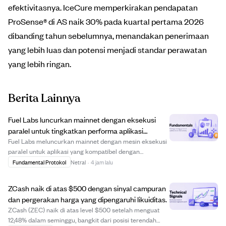
efektivitasnya. IceCure memperkirakan pendapatan
ProSense® di AS naik 30% pada kuartal pertama 2026
dibanding tahun sebelumnya, menandakan penerimaan
yang lebih luas dan potensi menjadi standar perawatan
yang lebih ringan.
Berita Lainnya
Fuel Labs luncurkan mainnet dengan eksekusi
paralel untuk tingkatkan performa aplikasi
Ethereum.
Fuel Labs meluncurkan mainnet dengan mesin eksekusi
paralel untuk aplikasi yang kompatibel dengan
Ethereum. Inovasi ini memungkinkan pemrosesan
Fundamental Protokol
Netral
·
4 jam lalu
beberapa transaksi secara bersamaan, meningkatkan
kapasitas untuk aplikasi terdesentralisasi kompleks
ZCash naik di atas $500 dengan sinyal campuran
sepe...
dan pergerakan harga yang dipengaruhi likuiditas.
ZCash (ZEC) naik di atas level $500 setelah menguat
12,48% dalam seminggu, bangkit dari posisi terendah