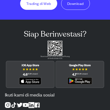
Trading di Web
Download
Siap Berinvestasi?
Scan kode QR untuk download Pluang
di Android dan iOS.
iOS App Store
Google Play Store
★
★
★
★
★
★
★
★
★
★
4.6
4.7
(
12.3K
ulasan
)
(
122.3K
ulasan
)
Ikuti kami di media sosial