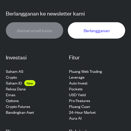
Berlangganan ke newsletter kami
Berlangganan
Investasi
Fitur
Saham AS
Pluang Web Trading
Crypto
Leverage
Saham ID
Auto Invest
New
Pockets
Reksa Dana
USD Yield
Emas
Pro Features
Options
Pluang Cuan
Crypto Futures
24-Hour Market
Bandingkan Aset
Aura AI