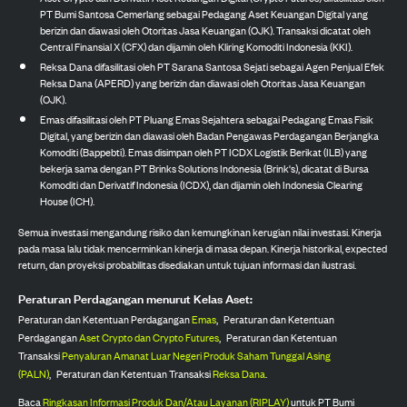
PT Bumi Santosa Cemerlang sebagai Pedagang Aset Keuangan Digital yang
berizin dan diawasi oleh Otoritas Jasa Keuangan (OJK). Transaksi dicatat oleh
Central Finansial X (CFX) dan dijamin oleh Kliring Komoditi Indonesia (KKI).
Reksa Dana difasilitasi oleh PT Sarana Santosa Sejati sebagai Agen Penjual Efek
Reksa Dana (APERD) yang berizin dan diawasi oleh Otoritas Jasa Keuangan
(OJK).
Emas difasilitasi oleh PT Pluang Emas Sejahtera sebagai Pedagang Emas Fisik
Digital, yang berizin dan diawasi oleh Badan Pengawas Perdagangan Berjangka
Komoditi (Bappebti). Emas disimpan oleh PT ICDX Logistik Berikat (ILB) yang
bekerja sama dengan PT Brinks Solutions Indonesia (Brink's), dicatat di Bursa
Komoditi dan Derivatif Indonesia (ICDX), dan dijamin oleh Indonesia Clearing
House (ICH).
Semua investasi mengandung risiko dan kemungkinan kerugian nilai investasi. Kinerja
pada masa lalu tidak mencerminkan kinerja di masa depan. Kinerja historikal, expected
return, dan proyeksi probabilitas disediakan untuk tujuan informasi dan ilustrasi.
Peraturan Perdagangan menurut Kelas Aset:
Peraturan dan Ketentuan Perdagangan
Emas
,
Peraturan dan Ketentuan
Perdagangan
Aset Crypto dan Crypto Futures
,
Peraturan dan Ketentuan
Transaksi
Penyaluran Amanat Luar Negeri Produk Saham Tunggal Asing
(PALN)
,
Peraturan dan Ketentuan Transaksi
Reksa Dana
.
Baca
Ringkasan Informasi Produk Dan/Atau Layanan (RIPLAY)
untuk PT Bumi