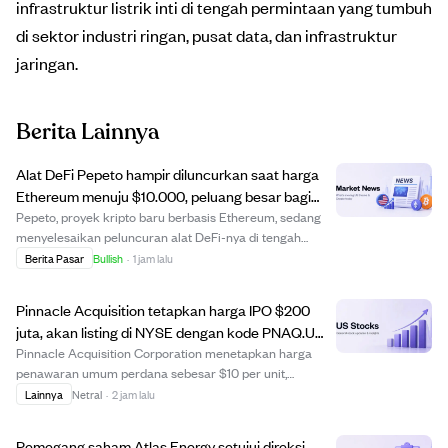
infrastruktur listrik inti di tengah permintaan yang tumbuh
di sektor industri ringan, pusat data, dan infrastruktur
jaringan.
Berita Lainnya
Alat DeFi Pepeto hampir diluncurkan saat harga
Ethereum menuju $10.000, peluang besar bagi
investor awal.
Pepeto, proyek kripto baru berbasis Ethereum, sedang
menyelesaikan peluncuran alat DeFi-nya di tengah
prediksi harga Ethereum yang bullish hingga $10.000
Berita Pasar
Bullish
·
1 jam lalu
tahun ini. Meski potensi kenaikan harga Ethereum
terbatas sekitar 6x karena kapitalisasi pasar b...
Pinnacle Acquisition tetapkan harga IPO $200
juta, akan listing di NYSE dengan kode PNAQ.U
mulai 7 Agustus 2026
Pinnacle Acquisition Corporation menetapkan harga
penawaran umum perdana sebesar $10 per unit,
mengumpulkan dana $200 juta dari 20 juta unit yang
Lainnya
Netral
·
2 jam lalu
ditawarkan. Setiap unit terdiri dari satu saham biasa
Kelas A dan hak untuk menerima saham tambahan
Pemegang saham Atlas Energy setujui direksi,