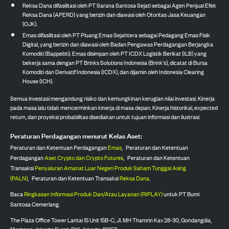
Reksa Dana difasilitasi oleh PT Sarana Santosa Sejati sebagai Agen Penjual Efek
Reksa Dana (APERD) yang berizin dan diawasi oleh Otoritas Jasa Keuangan
(OJK).
Emas difasilitasi oleh PT Pluang Emas Sejahtera sebagai Pedagang Emas Fisik
Digital, yang berizin dan diawasi oleh Badan Pengawas Perdagangan Berjangka
Komoditi (Bappebti). Emas disimpan oleh PT ICDX Logistik Berikat (ILB) yang
bekerja sama dengan PT Brinks Solutions Indonesia (Brink's), dicatat di Bursa
Komoditi dan Derivatif Indonesia (ICDX), dan dijamin oleh Indonesia Clearing
House (ICH).
Semua investasi mengandung risiko dan kemungkinan kerugian nilai investasi. Kinerja
pada masa lalu tidak mencerminkan kinerja di masa depan. Kinerja historikal, expected
return, dan proyeksi probabilitas disediakan untuk tujuan informasi dan ilustrasi.
Peraturan Perdagangan menurut Kelas Aset:
Peraturan dan Ketentuan Perdagangan
Emas
,
Peraturan dan Ketentuan
Perdagangan
Aset Crypto dan Crypto Futures
,
Peraturan dan Ketentuan
Transaksi
Penyaluran Amanat Luar Negeri Produk Saham Tunggal Asing
(PALN)
,
Peraturan dan Ketentuan Transaksi
Reksa Dana
.
Baca
Ringkasan Informasi Produk Dan/Atau Layanan (RIPLAY)
untuk PT Bumi
Santosa Cemerlang.
The Plaza Office Tower Lantai 15 Unit 15B-C, Jl. MH Thamrin Kav 28-30, Gondangdia,
Menteng, Jakarta Pusat, DKI Jakarta, 10350