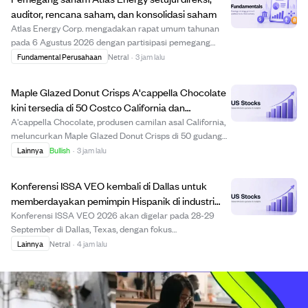
sete...
auditor, rencana saham, dan konsolidasi saham
Atlas Energy Corp. mengadakan rapat umum tahunan
pada 6 Agustus 2026 dengan partisipasi pemegang
saham lebih dari 80%. Pemegang saham menyetujui
Fundamental Perusahaan
Netral
·
3 jam lalu
jumlah direksi sebanyak lima orang dan memilih semua
calon, termasuk Mark Hodgson dan Scott Price. Mereka...
Maple Glazed Donut Crisps A'cappella Chocolate
kini tersedia di 50 Costco California dan
pengiriman online.
A'cappella Chocolate, produsen camilan asal California,
meluncurkan Maple Glazed Donut Crisps di 50 gudang
Costco di California. Camilan ini terbuat dari adonan
Lainnya
Bullish
·
3 jam lalu
donat segar yang dipress menjadi keripik tipis dengan
lapisan gula maple, memberikan rasa...
Konferensi ISSA VEO kembali di Dallas untuk
memberdayakan pemimpin Hispanik di industri
kebersihan saat Bulan Warisan Hispanik
Konferensi ISSA VEO 2026 akan digelar pada 28-29
September di Dallas, Texas, dengan fokus
memberdayakan profesional Hispanik di industri
Lainnya
Netral
·
4 jam lalu
kebersihan dan solusi fasilitas. Acara ini, yang
bertepatan dengan Bulan Warisan Hispanik Nasional,
menawarkan pe...