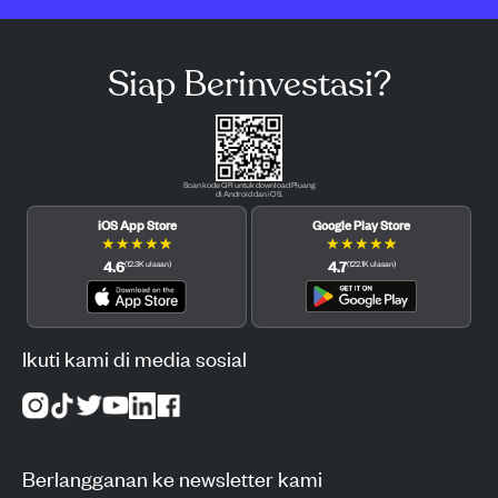
Siap Berinvestasi?
Scan kode QR untuk download Pluang
di Android dan iOS.
iOS App Store
Google Play Store
★
★
★
★
★
★
★
★
★
★
4.6
4.7
(
12.3K
ulasan
)
(
122.1K
ulasan
)
Ikuti kami di media sosial
Berlangganan ke newsletter kami