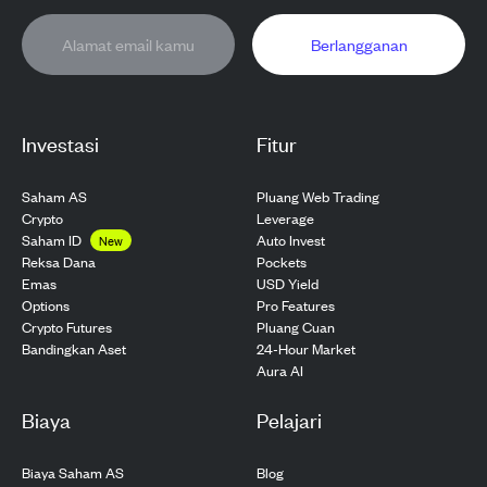
Berlangganan
Investasi
Fitur
Saham AS
Pluang Web Trading
Crypto
Leverage
Saham ID
Auto Invest
New
Pockets
Reksa Dana
USD Yield
Emas
Pro Features
Options
Pluang Cuan
Crypto Futures
24-Hour Market
Bandingkan Aset
Aura AI
Biaya
Pelajari
Biaya Saham AS
Blog