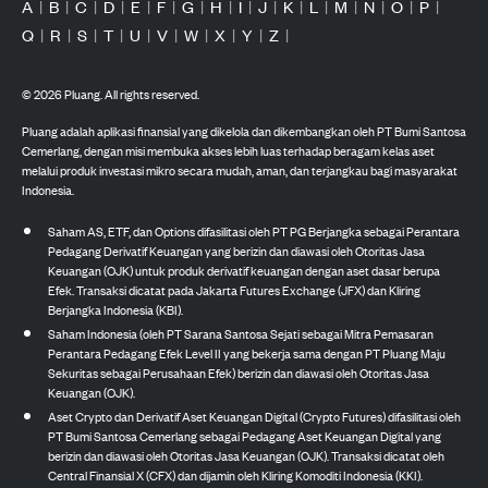
A
|
B
|
C
|
D
|
E
|
F
|
G
|
H
|
I
|
J
|
K
|
L
|
M
|
N
|
O
|
P
|
Q
|
R
|
S
|
T
|
U
|
V
|
W
|
X
|
Y
|
Z
|
©
2026
Pluang. All rights reserved.
Pluang adalah aplikasi finansial yang dikelola dan dikembangkan oleh PT Bumi Santosa
Cemerlang, dengan misi membuka akses lebih luas terhadap beragam kelas aset
melalui produk investasi mikro secara mudah, aman, dan terjangkau bagi masyarakat
Indonesia.
Saham AS, ETF, dan Options difasilitasi oleh PT PG Berjangka sebagai Perantara
Pedagang Derivatif Keuangan yang berizin dan diawasi oleh Otoritas Jasa
Keuangan (OJK) untuk produk derivatif keuangan dengan aset dasar berupa
Efek. Transaksi dicatat pada Jakarta Futures Exchange (JFX) dan Kliring
Berjangka Indonesia (KBI).
Saham Indonesia (oleh PT Sarana Santosa Sejati sebagai Mitra Pemasaran
Perantara Pedagang Efek Level II yang bekerja sama dengan PT Pluang Maju
Sekuritas sebagai Perusahaan Efek) berizin dan diawasi oleh Otoritas Jasa
Keuangan (OJK).
Aset Crypto dan Derivatif Aset Keuangan Digital (Crypto Futures) difasilitasi oleh
PT Bumi Santosa Cemerlang sebagai Pedagang Aset Keuangan Digital yang
berizin dan diawasi oleh Otoritas Jasa Keuangan (OJK). Transaksi dicatat oleh
Central Finansial X (CFX) dan dijamin oleh Kliring Komoditi Indonesia (KKI).