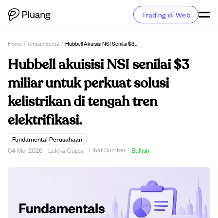
Trading di Web
Home
/
Umpan Berita
/
Hubbell Akuisisi NSI Senilai $3 Miliar Untuk Perkuat Solusi Kelistrikan Di Tengah Tren Elektrifikasi.
Hubbell akuisisi NSI senilai $3
miliar untuk perkuat solusi
kelistrikan di tengah tren
elektrifikasi.
Fundamental Perusahaan
Lihat Sumber
04 Mei 2026
·
Lekha Gupta
·
·
Bullish