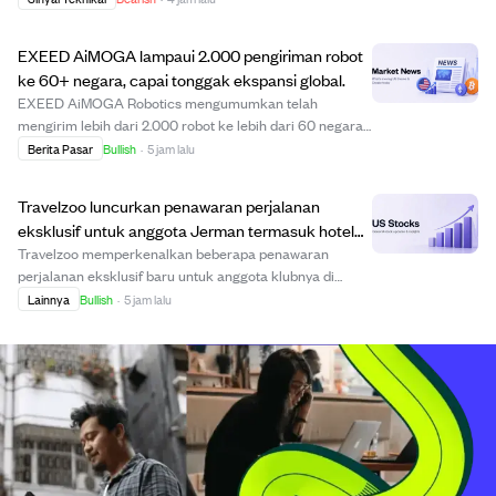
juta setelah bertahan bertahun-tahun. Penjualan ini di
harga sekitar $1.906 per ETH menandai...
EXEED AiMOGA lampaui 2.000 pengiriman robot
ke 60+ negara, capai tonggak ekspansi global.
EXEED AiMOGA Robotics mengumumkan telah
mengirim lebih dari 2.000 robot ke lebih dari 60 negara.
Tonggak ini menandai pergeseran dari ekspor produk ke
Berita Pasar
Bullish
·
5 jam lalu
penerapan komersial berskala besar, dengan robot
digunakan dalam pengelolaan lalu lintas, panduan m...
Travelzoo luncurkan penawaran perjalanan
eksklusif untuk anggota Jerman termasuk hotel
mewah dan vila di Maladewa.
Travelzoo memperkenalkan beberapa penawaran
perjalanan eksklusif baru untuk anggota klubnya di
Jerman, dengan diskon menginap di destinasi unik dan
Lainnya
Bullish
·
5 jam lalu
mewah. Penawaran utama meliputi hotel dewasa baru
dengan desain gua di Alpen seharga €349 per orang, h...