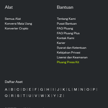
Alat
Bantuan
Semua Alat
Tentang Kami
Konversi Mata Uang
Pusat Bantuan
Konverter Crypto
FAQ Pluang
FAQ Pluang Plus
Kontak Kami
Karier
Syarat dan Ketentuan
Kebijakan Privasi
Lisensi dan Keamanan
Pluang Press Kit
Daftar Aset
A
|
B
|
C
|
D
|
E
|
F
|
G
|
H
|
I
|
J
|
K
|
L
|
M
|
N
|
O
|
P
|
Q
|
R
|
S
|
T
|
U
|
V
|
W
|
X
|
Y
|
Z
|