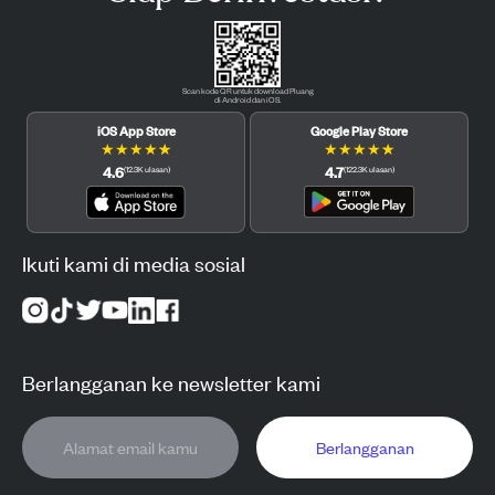
Scan kode QR untuk download Pluang
di Android dan iOS.
iOS App Store
Google Play Store
★
★
★
★
★
★
★
★
★
★
4.6
4.7
(
12.3K
ulasan
)
(
122.3K
ulasan
)
Ikuti kami di media sosial
Berlangganan ke newsletter kami
Berlangganan