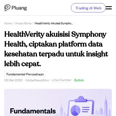
Trading di Web
Home
/
Umpan Berita
/
HealthVerity Akuisisi Symphony Health, Ciptakan Platform Data Kesehatan Terpadu Untuk Insight Lebih Cepat.
HealthVerity akuisisi Symphony
Health, ciptakan platform data
kesehatan terpadu untuk insight
lebih cepat.
Fundamental Perusahaan
Lihat Sumber
05 Mei 2026
·
GlobeNewsWire
·
·
Bullish