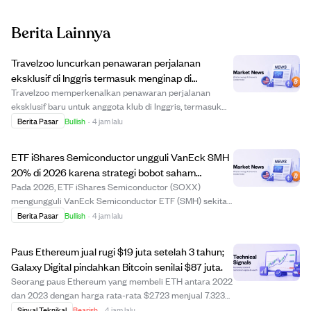
Berita Lainnya
Travelzoo luncurkan penawaran perjalanan
eksklusif di Inggris termasuk menginap di
Cotswolds dan liburan Praha
Travelzoo memperkenalkan penawaran perjalanan
eksklusif baru untuk anggota klub di Inggris, termasuk
menginap dua malam di Cotswolds seharga £115, liburan
Berita Pasar
Bullish
·
4 jam lalu
mewah ke Praha dengan penerbangan seharga £189 per
orang, pelayaran sungai Natal di Jerman seha...
ETF iShares Semiconductor ungguli VanEck SMH
20% di 2026 karena strategi bobot saham
berbeda.
Pada 2026, ETF iShares Semiconductor (SOXX)
mengungguli VanEck Semiconductor ETF (SMH) sekitar
20 poin persentase karena bobot saham yang lebih
Berita Pasar
Bullish
·
4 jam lalu
merata. SMH fokus pada beberapa perusahaan chip
besar, sehingga rentan saat perusahaan-perusahaan
Paus Ethereum jual rugi $19 juta setelah 3 tahun;
tersebut...
Galaxy Digital pindahkan Bitcoin senilai $87 juta.
Seorang paus Ethereum yang membeli ETH antara 2022
dan 2023 dengan harga rata-rata $2.723 menjual 7.323
ETH pada 8 Agustus, mengalami kerugian lebih dari $19
Sinyal Teknikal
Bearish
·
4 jam lalu