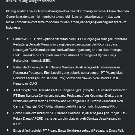
©
2026
Pluang. All rights reserved.
Pluang adalah aplikasi finansial yang dikelola dan dikembangkan oleh PT Bumi Santosa
Cemerlang, dengan misi membuka akses lebih luas terhadap beragam kelas aset
melalui produk investasi mikro secara mudah, aman, dan terjangkau bagi masyarakat
Indonesia.
Saham AS, ETF, dan Options difasilitasi oleh PT PG Berjangka sebagai Perantara
Pedagang Derivatif Keuangan yang berizin dan diawasi oleh Otoritas Jasa
Keuangan (OJK) untuk produk derivatif keuangan dengan aset dasar berupa
Efek. Transaksi dicatat pada Jakarta Futures Exchange (JFX) dan Kliring
Berjangka Indonesia (KBI).
Saham Indonesia (oleh PT Sarana Santosa Sejati sebagai Mitra Pemasaran
Perantara Pedagang Efek Level II yang bekerja sama dengan PT Pluang Maju
Sekuritas sebagai Perusahaan Efek) berizin dan diawasi oleh Otoritas Jasa
Keuangan (OJK).
Aset Crypto dan Derivatif Aset Keuangan Digital (Crypto Futures) difasilitasi oleh
PT Bumi Santosa Cemerlang sebagai Pedagang Aset Keuangan Digital yang
berizin dan diawasi oleh Otoritas Jasa Keuangan (OJK). Transaksi dicatat oleh
Central Finansial X (CFX) dan dijamin oleh Kliring Komoditi Indonesia (KKI).
Reksa Dana difasilitasi oleh PT Sarana Santosa Sejati sebagai Agen Penjual Efek
Reksa Dana (APERD) yang berizin dan diawasi oleh Otoritas Jasa Keuangan
(OJK).
Emas difasilitasi oleh PT Pluang Emas Sejahtera sebagai Pedagang Emas Fisik