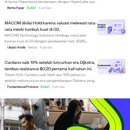
di bursa Hyperliquid bersamaan dengan HyperLabs yang
memindahkan banyak token HYPE ke bursa terpusat.
Berita Pasar
Bullish
·
4 jam lalu
Aktivitas ini menunjukkan kepercayaan yang meningkat
di kalangan investor besar, dengan tota...
MACOM dinilai Hold karena valuasi melewati rata-
rata meski tumbuh kuat di Q3.
MACOM Technology Solutions Holdings mencatat
kinerja kuat di Q3 dengan pendapatan naik 35,8%,
margin kotor naik 300 basis poin, dan margin operasi
Ulasan Analis
Netral
·
4 jam lalu
naik 750 basis poin. Namun, rasio EV/EBITDA ke depan
sebesar 46x, 58% di atas rata-rata lima tahun, mem...
Cardano naik 19% setelah luncurkan era Dijkstra,
tembus resistance $0,20 pertama kali tahun ini.
Token ADA Cardano naik lebih dari 19% pekan ini
setelah meluncurkan era pengembangan Dijkstra yang
mendanai pengembangan inti langsung dari kas
Fundamental Protokol
Bullish
·
5 jam lalu
komunitas. Ini menjadikan Cardano salah satu
blockchain paling terdesentralisasi dengan koefisien
Nakamoto...