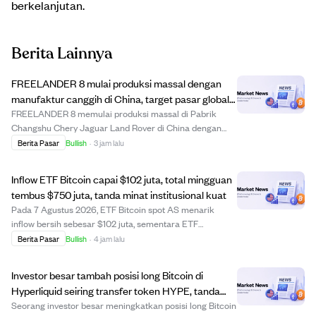
berkelanjutan.
Berita Lainnya
FREELANDER 8 mulai produksi massal dengan
manufaktur canggih di China, target pasar global
termasuk Timur Tengah.
FREELANDER 8 memulai produksi massal di Pabrik
Changshu Chery Jaguar Land Rover di China dengan
investasi lebih dari $3,1 miliar, termasuk $440 juta untuk
Berita Pasar
Bullish
·
3 jam lalu
peningkatan NEV. Pabrik ini menggabungkan
manufaktur premium Inggris dengan teknologi NEV
Inflow ETF Bitcoin capai $102 juta, total mingguan
cangg...
tembus $750 juta, tanda minat institusional kuat
Pada 7 Agustus 2026, ETF Bitcoin spot AS menarik
inflow bersih sebesar $102 juta, sementara ETF
Ethereum menambah $50 juta. Inflow mingguan ETF
Berita Pasar
Bullish
·
4 jam lalu
Bitcoin melewati $750 juta, menandakan permintaan
institusional yang meningkat untuk produk kripto
Investor besar tambah posisi long Bitcoin di
teratur...
Hyperliquid seiring transfer token HYPE, tanda
optimisme harga naik.
Seorang investor besar meningkatkan posisi long Bitcoin