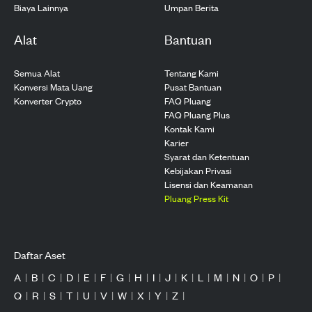
Biaya Lainnya
Umpan Berita
Alat
Bantuan
Semua Alat
Tentang Kami
Konversi Mata Uang
Pusat Bantuan
Konverter Crypto
FAQ Pluang
FAQ Pluang Plus
Kontak Kami
Karier
Syarat dan Ketentuan
Kebijakan Privasi
Lisensi dan Keamanan
Pluang Press Kit
Daftar Aset
A
|
B
|
C
|
D
|
E
|
F
|
G
|
H
|
I
|
J
|
K
|
L
|
M
|
N
|
O
|
P
|
Q
|
R
|
S
|
T
|
U
|
V
|
W
|
X
|
Y
|
Z
|