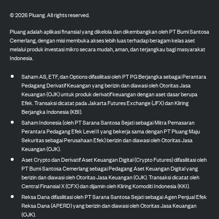
©
2026
Pluang. All rights reserved.
Pluang adalah aplikasi finansial yang dikelola dan dikembangkan oleh PT Bumi Santosa
Cemerlang, dengan misi membuka akses lebih luas terhadap beragam kelas aset
melalui produk investasi mikro secara mudah, aman, dan terjangkau bagi masyarakat
Indonesia.
Saham AS, ETF, dan Options difasilitasi oleh PT PG Berjangka sebagai Perantara
Pedagang Derivatif Keuangan yang berizin dan diawasi oleh Otoritas Jasa
Keuangan (OJK) untuk produk derivatif keuangan dengan aset dasar berupa
Efek. Transaksi dicatat pada Jakarta Futures Exchange (JFX) dan Kliring
Berjangka Indonesia (KBI).
Saham Indonesia (oleh PT Sarana Santosa Sejati sebagai Mitra Pemasaran
Perantara Pedagang Efek Level II yang bekerja sama dengan PT Pluang Maju
Sekuritas sebagai Perusahaan Efek) berizin dan diawasi oleh Otoritas Jasa
Keuangan (OJK).
Aset Crypto dan Derivatif Aset Keuangan Digital (Crypto Futures) difasilitasi oleh
PT Bumi Santosa Cemerlang sebagai Pedagang Aset Keuangan Digital yang
berizin dan diawasi oleh Otoritas Jasa Keuangan (OJK). Transaksi dicatat oleh
Central Finansial X (CFX) dan dijamin oleh Kliring Komoditi Indonesia (KKI).
Reksa Dana difasilitasi oleh PT Sarana Santosa Sejati sebagai Agen Penjual Efek
Reksa Dana (APERD) yang berizin dan diawasi oleh Otoritas Jasa Keuangan
(OJK).