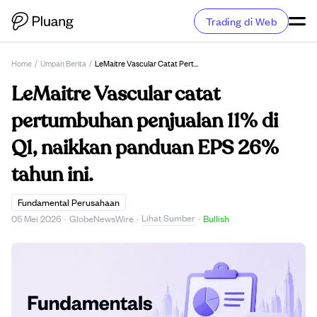
Trading di Web
Home
/
Umpan Berita
/
LeMaitre Vascular Catat Pertumbuhan Penjualan 11% Di Q1, Naikkan Panduan EPS 26% Tahun Ini.
LeMaitre Vascular catat
pertumbuhan penjualan 11% di
Q1, naikkan panduan EPS 26%
tahun ini.
Fundamental Perusahaan
Lihat Sumber
05 Mei 2026
·
GlobeNewsWire
·
·
Bullish