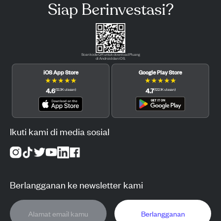
Siap Berinvestasi?
Scan kode QR untuk download Pluang
di Android dan iOS.
iOS App Store
Google Play Store
★
★
★
★
★
★
★
★
★
★
4.6
4.7
(
12.3K
ulasan
)
(
122.1K
ulasan
)
Ikuti kami di media sosial
Berlangganan ke newsletter kami
Berlangganan