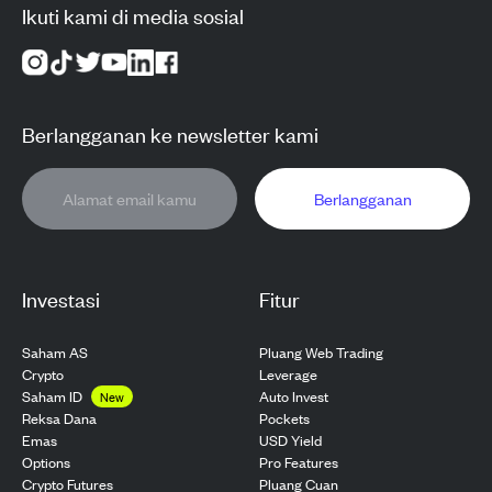
Ikuti kami di media sosial
Berlangganan ke newsletter kami
Berlangganan
Investasi
Fitur
Saham AS
Pluang Web Trading
Crypto
Leverage
Saham ID
Auto Invest
New
Pockets
Reksa Dana
USD Yield
Emas
Pro Features
Options
Pluang Cuan
Crypto Futures