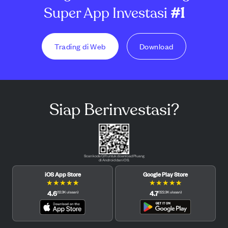
Super App Investasi
#1
Trading di Web
Download
Siap Berinvestasi?
Scan kode QR untuk download Pluang
di Android dan iOS.
iOS App Store
Google Play Store
★
★
★
★
★
★
★
★
★
★
4.6
4.7
(
12.3K
ulasan
)
(
122.3K
ulasan
)