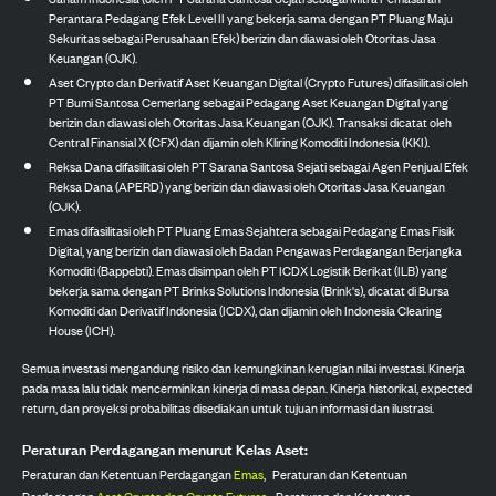
Perantara Pedagang Efek Level II yang bekerja sama dengan PT Pluang Maju
Sekuritas sebagai Perusahaan Efek) berizin dan diawasi oleh Otoritas Jasa
Keuangan (OJK).
Aset Crypto dan Derivatif Aset Keuangan Digital (Crypto Futures) difasilitasi oleh
PT Bumi Santosa Cemerlang sebagai Pedagang Aset Keuangan Digital yang
berizin dan diawasi oleh Otoritas Jasa Keuangan (OJK). Transaksi dicatat oleh
Central Finansial X (CFX) dan dijamin oleh Kliring Komoditi Indonesia (KKI).
Reksa Dana difasilitasi oleh PT Sarana Santosa Sejati sebagai Agen Penjual Efek
Reksa Dana (APERD) yang berizin dan diawasi oleh Otoritas Jasa Keuangan
(OJK).
Emas difasilitasi oleh PT Pluang Emas Sejahtera sebagai Pedagang Emas Fisik
Digital, yang berizin dan diawasi oleh Badan Pengawas Perdagangan Berjangka
Komoditi (Bappebti). Emas disimpan oleh PT ICDX Logistik Berikat (ILB) yang
bekerja sama dengan PT Brinks Solutions Indonesia (Brink's), dicatat di Bursa
Komoditi dan Derivatif Indonesia (ICDX), dan dijamin oleh Indonesia Clearing
House (ICH).
Semua investasi mengandung risiko dan kemungkinan kerugian nilai investasi. Kinerja
pada masa lalu tidak mencerminkan kinerja di masa depan. Kinerja historikal, expected
return, dan proyeksi probabilitas disediakan untuk tujuan informasi dan ilustrasi.
Peraturan Perdagangan menurut Kelas Aset:
Peraturan dan Ketentuan Perdagangan
Emas
,
Peraturan dan Ketentuan
Perdagangan
Aset Crypto dan Crypto Futures
,
Peraturan dan Ketentuan