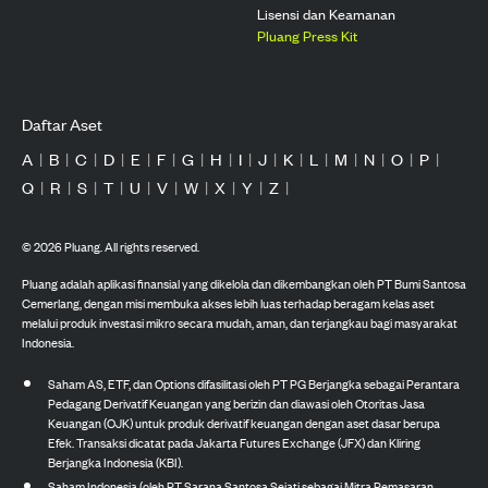
Lisensi dan Keamanan
Pluang Press Kit
Daftar Aset
A
|
B
|
C
|
D
|
E
|
F
|
G
|
H
|
I
|
J
|
K
|
L
|
M
|
N
|
O
|
P
|
Q
|
R
|
S
|
T
|
U
|
V
|
W
|
X
|
Y
|
Z
|
©
2026
Pluang. All rights reserved.
Pluang adalah aplikasi finansial yang dikelola dan dikembangkan oleh PT Bumi Santosa
Cemerlang, dengan misi membuka akses lebih luas terhadap beragam kelas aset
melalui produk investasi mikro secara mudah, aman, dan terjangkau bagi masyarakat
Indonesia.
Saham AS, ETF, dan Options difasilitasi oleh PT PG Berjangka sebagai Perantara
Pedagang Derivatif Keuangan yang berizin dan diawasi oleh Otoritas Jasa
Keuangan (OJK) untuk produk derivatif keuangan dengan aset dasar berupa
Efek. Transaksi dicatat pada Jakarta Futures Exchange (JFX) dan Kliring
Berjangka Indonesia (KBI).
Saham Indonesia (oleh PT Sarana Santosa Sejati sebagai Mitra Pemasaran