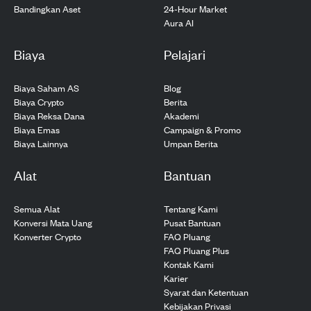
24-Hour Market
Bandingkan Aset
Aura AI
Biaya
Pelajari
Biaya Saham AS
Blog
Biaya Crypto
Berita
Biaya Reksa Dana
Akademi
Biaya Emas
Campaign & Promo
Biaya Lainnya
Umpan Berita
Alat
Bantuan
Semua Alat
Tentang Kami
Konversi Mata Uang
Pusat Bantuan
Konverter Crypto
FAQ Pluang
FAQ Pluang Plus
Kontak Kami
Karier
Syarat dan Ketentuan
Kebijakan Privasi