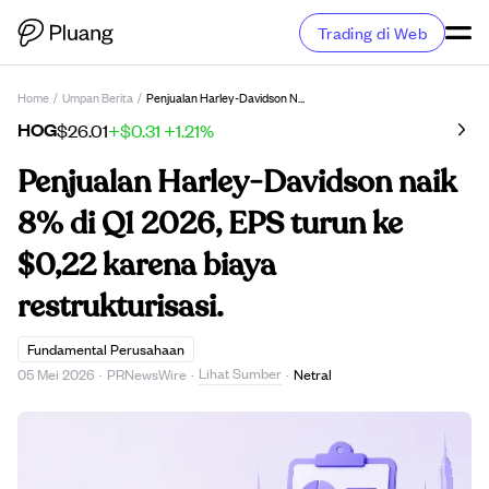
Trading di Web
Home
/
Umpan Berita
/
Penjualan Harley-Davidson Naik 8% Di Q1 2026, EPS Turun Ke $0,22 Karena Biaya Restrukturisasi.
HOG
$26.01
+$0.31
+1.21%
Penjualan Harley-Davidson naik
8% di Q1 2026, EPS turun ke
$0,22 karena biaya
restrukturisasi.
Fundamental Perusahaan
Lihat Sumber
05 Mei 2026
·
PRNewsWire
·
·
Netral