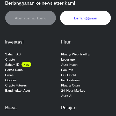
Berlangganan ke newsletter kami
Berlangganan
Investasi
Fitur
Saham AS
Pluang Web Trading
Crypto
Leverage
Saham ID
Auto Invest
New
Pockets
Reksa Dana
USD Yield
Emas
Pro Features
Options
Pluang Cuan
Crypto Futures
24-Hour Market
Bandingkan Aset
Aura AI
Biaya
Pelajari