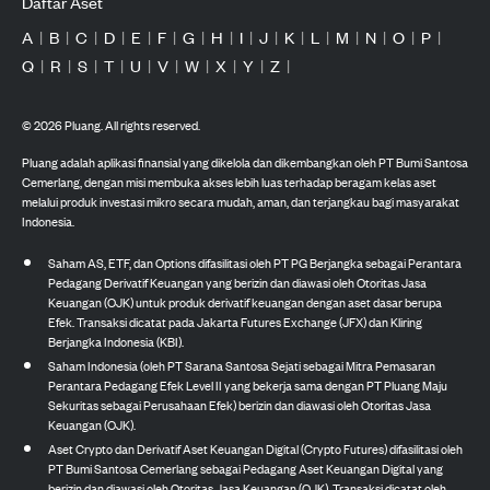
Daftar Aset
A
|
B
|
C
|
D
|
E
|
F
|
G
|
H
|
I
|
J
|
K
|
L
|
M
|
N
|
O
|
P
|
Q
|
R
|
S
|
T
|
U
|
V
|
W
|
X
|
Y
|
Z
|
©
2026
Pluang. All rights reserved.
Pluang adalah aplikasi finansial yang dikelola dan dikembangkan oleh PT Bumi Santosa
Cemerlang, dengan misi membuka akses lebih luas terhadap beragam kelas aset
melalui produk investasi mikro secara mudah, aman, dan terjangkau bagi masyarakat
Indonesia.
Saham AS, ETF, dan Options difasilitasi oleh PT PG Berjangka sebagai Perantara
Pedagang Derivatif Keuangan yang berizin dan diawasi oleh Otoritas Jasa
Keuangan (OJK) untuk produk derivatif keuangan dengan aset dasar berupa
Efek. Transaksi dicatat pada Jakarta Futures Exchange (JFX) dan Kliring
Berjangka Indonesia (KBI).
Saham Indonesia (oleh PT Sarana Santosa Sejati sebagai Mitra Pemasaran
Perantara Pedagang Efek Level II yang bekerja sama dengan PT Pluang Maju
Sekuritas sebagai Perusahaan Efek) berizin dan diawasi oleh Otoritas Jasa
Keuangan (OJK).
Aset Crypto dan Derivatif Aset Keuangan Digital (Crypto Futures) difasilitasi oleh
PT Bumi Santosa Cemerlang sebagai Pedagang Aset Keuangan Digital yang
berizin dan diawasi oleh Otoritas Jasa Keuangan (OJK). Transaksi dicatat oleh