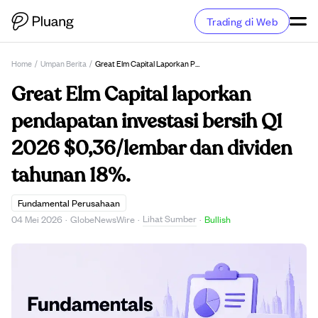
Trading di Web
Home
/
Umpan Berita
/
Great Elm Capital Laporkan Pendapatan Investasi Bersih Q1 2026 $0,36/lembar Dan Dividen Tahunan 18%.
Great Elm Capital laporkan
pendapatan investasi bersih Q1
2026 $0,36/lembar dan dividen
tahunan 18%.
Fundamental Perusahaan
Lihat Sumber
04 Mei 2026
·
GlobeNewsWire
·
·
Bullish