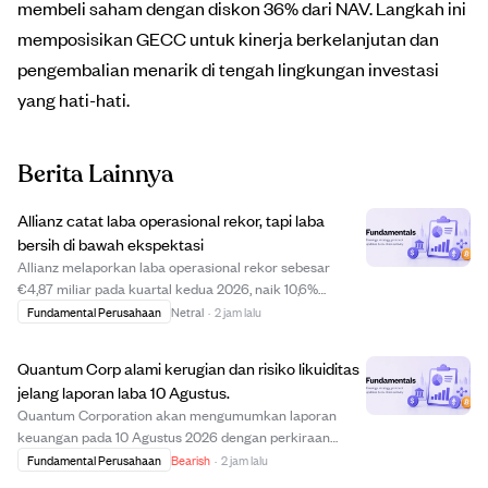
membeli saham dengan diskon 36% dari NAV. Langkah ini
memposisikan GECC untuk kinerja berkelanjutan dan
pengembalian menarik di tengah lingkungan investasi
yang hati-hati.
Berita Lainnya
Allianz catat laba operasional rekor, tapi laba
bersih di bawah ekspektasi
Allianz melaporkan laba operasional rekor sebesar
€4,87 miliar pada kuartal kedua 2026, naik 10,6%
dibanding tahun sebelumnya, didorong oleh kinerja kuat
Fundamental Perusahaan
Netral
·
2 jam lalu
di manajemen aset serta segmen jiwa dan kesehatan.
Namun, laba bersih inti pemegang saham turun ...
Quantum Corp alami kerugian dan risiko likuiditas
jelang laporan laba 10 Agustus.
Quantum Corporation akan mengumumkan laporan
keuangan pada 10 Agustus 2026 dengan perkiraan
kerugian $0,15 per saham dan pendapatan $75,05 juta.
Fundamental Perusahaan
Bearish
·
2 jam lalu
Perusahaan menunjukkan tanda-tanda tekanan