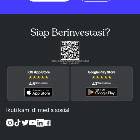
Siap Berinvestasi?
Scan kode QR untuk download Pluang
di Android dan iOS.
iOS App Store
Google Play Store
★
★
★
★
★
★
★
★
★
★
4.6
4.7
(
12.3K
ulasan
)
(
122.1K
ulasan
)
Ikuti kami di media sosial