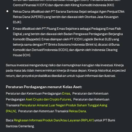
Central Finansial X (CFX) dan dijamin oleh Kliring Komoditi Indonesia (KKI).
Reksa Dana difasilitasi oleh PT Sarana Santosa Sejati sebagai Agen Penjual Efek
Reksa Dana (APERD) yang berizin dan diawasi oleh Otoritas Jasa Keuangan
(OJK).
Emas difasilitasi oleh PT Pluang Emas Sejahtera sebagai Pedagang Emas Fisik
Digital, yang berizin dan diawasi oleh Badan Pengawas Perdagangan Berjangka
Komoditi (Bappebti). Emas disimpan oleh PT ICDX Logistik Berikat (ILB) yang
bekerja sama dengan PT Brinks Solutions Indonesia (Brink's), dicatat di Bursa
Komoditi dan Derivatif Indonesia (ICDX), dan dijamin oleh Indonesia Clearing
House (ICH).
Semua investasi mengandung risiko dan kemungkinan kerugian nilai investasi. Kinerja
pada masa lalu tidak mencerminkan kinerja di masa depan. Kinerja historikal, expected
return, dan proyeksi probabilitas disediakan untuk tujuan informasi dan ilustrasi.
Peraturan Perdagangan menurut Kelas Aset:
Peraturan dan Ketentuan Perdagangan
Emas
,
Peraturan dan Ketentuan
Perdagangan
Aset Crypto dan Crypto Futures
,
Peraturan dan Ketentuan
Transaksi
Penyaluran Amanat Luar Negeri Produk Saham Tunggal Asing
(PALN)
,
Peraturan dan Ketentuan Transaksi
Reksa Dana
.
Baca
Ringkasan Informasi Produk Dan/Atau Layanan (RIPLAY)
untuk PT Bumi
Santosa Cemerlang.