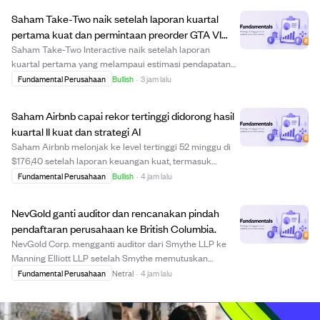
keuangan, termasuk rasio harga terhadap laba negatif
Saham Take-Two naik setelah laporan kuartal
-1,45 dan...
pertama kuat dan permintaan preorder GTA VI
tinggi
Saham Take-Two Interactive naik setelah laporan
kuartal pertama yang melampaui estimasi pendapatan
dan EBITDA, didorong oleh hasil operasional yang kuat.
Fundamental Perusahaan
Bullish
·
3 jam lalu
Analis Roth Capital mempertahankan rekomendasi "Buy"
dan menaikkan target harga menjadi $300, me...
Saham Airbnb capai rekor tertinggi didorong hasil
kuartal II kuat dan strategi AI
Saham Airbnb melonjak ke level tertinggi 52 minggu di
$176,40 setelah laporan keuangan kuat, termasuk
kenaikan pendapatan 17% dan pertumbuhan Gross
Fundamental Perusahaan
Bullish
·
4 jam lalu
Booking Value 16%. Analis Evercore ISI dan Wedbush
menaikkan target harga masing-masing menjadi $190
NevGold ganti auditor dan rencanakan pindah
d...
pendaftaran perusahaan ke British Columbia.
NevGold Corp. mengganti auditor dari Smythe LLP ke
Manning Elliott LLP setelah Smythe memutuskan
berhenti audit perusahaan publik. Perubahan ini berlaku
Fundamental Perusahaan
Netral
·
4 jam lalu
sejak 7 Agustus 2026 tanpa masalah audit sebelumnya.
Selain itu, NevGold mengajukan pindah pendaf...