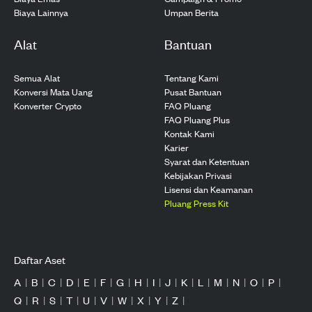
Biaya Lainnya
Umpan Berita
Alat
Bantuan
Semua Alat
Tentang Kami
Konversi Mata Uang
Pusat Bantuan
Konverter Crypto
FAQ Pluang
FAQ Pluang Plus
Kontak Kami
Karier
Syarat dan Ketentuan
Kebijakan Privasi
Lisensi dan Keamanan
Pluang Press Kit
Daftar Aset
A
|
B
|
C
|
D
|
E
|
F
|
G
|
H
|
I
|
J
|
K
|
L
|
M
|
N
|
O
|
P
|
Q
|
R
|
S
|
T
|
U
|
V
|
W
|
X
|
Y
|
Z
|