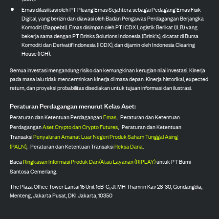
Emas difasilitasi oleh PT Pluang Emas Sejahtera sebagai Pedagang Emas Fisik
Digital, yang berizin dan diawasi oleh Badan Pengawas Perdagangan Berjangka
Komoditi (Bappebti). Emas disimpan oleh PT ICDX Logistik Berikat (ILB) yang
bekerja sama dengan PT Brinks Solutions Indonesia (Brink's), dicatat di Bursa
Komoditi dan Derivatif Indonesia (ICDX), dan dijamin oleh Indonesia Clearing
House (ICH).
Semua investasi mengandung risiko dan kemungkinan kerugian nilai investasi. Kinerja
pada masa lalu tidak mencerminkan kinerja di masa depan. Kinerja historikal, expected
return, dan proyeksi probabilitas disediakan untuk tujuan informasi dan ilustrasi.
Peraturan Perdagangan menurut Kelas Aset:
Peraturan dan Ketentuan Perdagangan
Emas
,
Peraturan dan Ketentuan
Perdagangan
Aset Crypto dan Crypto Futures
,
Peraturan dan Ketentuan
Transaksi
Penyaluran Amanat Luar Negeri Produk Saham Tunggal Asing
(PALN)
,
Peraturan dan Ketentuan Transaksi
Reksa Dana
.
Baca
Ringkasan Informasi Produk Dan/Atau Layanan (RIPLAY)
untuk PT Bumi
Santosa Cemerlang.
The Plaza Office Tower Lantai 15 Unit 15B-C, Jl. MH Thamrin Kav 28-30, Gondangdia,
Menteng, Jakarta Pusat, DKI Jakarta, 10350