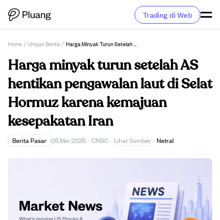
Trading di Web
Home
/
Umpan Berita
/
Harga Minyak Turun Setelah AS Hentikan Pengawalan Laut Di Selat Hormuz Karena Kemajuan Kesepakatan Iran
Harga minyak turun setelah AS
hentikan pengawalan laut di Selat
Hormuz karena kemajuan
kesepakatan Iran
Lihat Sumber
Berita Pasar
05 Mei 2026
·
CNBC
·
·
Netral