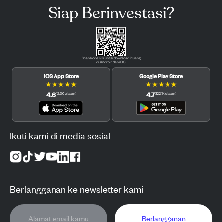
Siap Berinvestasi?
Scan kode QR untuk download Pluang
di Android dan iOS.
iOS App Store
Google Play Store
★
★
★
★
★
★
★
★
★
★
4.6
4.7
(
12.3K
ulasan
)
(
122.1K
ulasan
)
Ikuti kami di media sosial
Berlangganan ke newsletter kami
Berlangganan