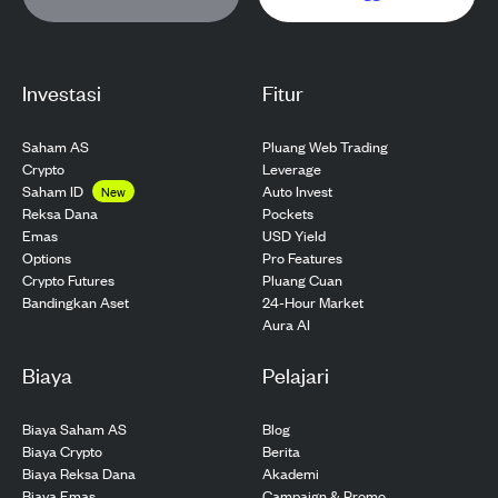
Investasi
Fitur
Saham AS
Pluang Web Trading
Crypto
Leverage
Saham ID
Auto Invest
New
Pockets
Reksa Dana
USD Yield
Emas
Pro Features
Options
Pluang Cuan
Crypto Futures
24-Hour Market
Bandingkan Aset
Aura AI
Biaya
Pelajari
Biaya Saham AS
Blog
Biaya Crypto
Berita
Biaya Reksa Dana
Akademi
Biaya Emas
Campaign & Promo