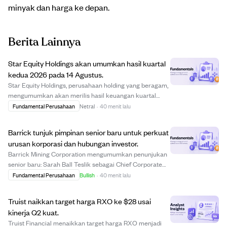
minyak dan harga ke depan.
Berita Lainnya
Star Equity Holdings akan umumkan hasil kuartal
kedua 2026 pada 14 Agustus.
Star Equity Holdings, perusahaan holding yang beragam,
mengumumkan akan merilis hasil keuangan kuartal
kedua yang berakhir 30 Juni 2026 pada 14 Agustus
Fundamental Perusahaan
Netral
·
40 menit lalu
sebelum pasar buka. Konferensi telepon untuk
membahas hasil dan pandangan manajemen
Barrick tunjuk pimpinan senior baru untuk perkuat
dijadwalkan pa...
urusan korporasi dan hubungan investor.
Barrick Mining Corporation mengumumkan penunjukan
senior baru: Sarah Ball Teslik sebagai Chief Corporate
Affairs Officer, Daniel Wilner sebagai Senior Vice
Fundamental Perusahaan
Bullish
·
40 menit lalu
President Corporate Affairs dan Capital Markets, serta
Emily Chieng sebagai Vice President Inv...
Truist naikkan target harga RXO ke $28 usai
kinerja Q2 kuat.
Truist Financial menaikkan target harga RXO menjadi