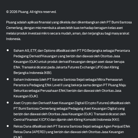
©
2026
Pluang. All rights reserved.
Pluang adalah aplikasi finansial yang dikelola dan dikembangkan oleh PT Bumi Santosa
Cemerlang, dengan misi membuka akses lebih luas terhadap beragam kelas aset
melalui produk investasi mikro secara mudah, aman, dan terjangkau bagi masyarakat
Indonesia.
Saham AS, ETF, dan Options difasilitasi oleh PT PG Berjangka sebagai Perantara
Pedagang Derivatif Keuangan yang berizin dan diawasi oleh Otoritas Jasa
Keuangan (OJK) untuk produk derivatif keuangan dengan aset dasar berupa
Efek. Transaksi dicatat pada Jakarta Futures Exchange (JFX) dan Kliring
Berjangka Indonesia (KBI).
Saham Indonesia (oleh PT Sarana Santosa Sejati sebagai Mitra Pemasaran
Perantara Pedagang Efek Level II yang bekerja sama dengan PT Pluang Maju
Sekuritas sebagai Perusahaan Efek) berizin dan diawasi oleh Otoritas Jasa
Keuangan (OJK).
Aset Crypto dan Derivatif Aset Keuangan Digital (Crypto Futures) difasilitasi oleh
PT Bumi Santosa Cemerlang sebagai Pedagang Aset Keuangan Digital yang
berizin dan diawasi oleh Otoritas Jasa Keuangan (OJK). Transaksi dicatat oleh
Central Finansial X (CFX) dan dijamin oleh Kliring Komoditi Indonesia (KKI).
Reksa Dana difasilitasi oleh PT Sarana Santosa Sejati sebagai Agen Penjual Efek
Reksa Dana (APERD) yang berizin dan diawasi oleh Otoritas Jasa Keuangan
(OJK).