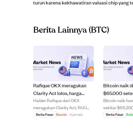
turun karena kekhawatiran valuasi chip yang te
Berita Lainnya
(BTC)
Rafique OKX meragukan
Bitcoin naik d
Clarity Act lolos, harga
$65.000 sete
Haider Rafique dari OKX
Bitcoin naik ha
bitcoin sudah
pekerjaan AS
meragukan Clarity Act, RUU
sekitar $65.200
mencerminkan optimisme
turunkan pel
penting pasar kripto AS, akan
pekerjaan AS Ju
Berita Pasar
Bearish
·
4 jam lalu
Berita Pasar
Bulli
kenaikan suk
disahkan tahun ini karena
menunjukkan p
dinamika politik menjelang
23.000 pekerja