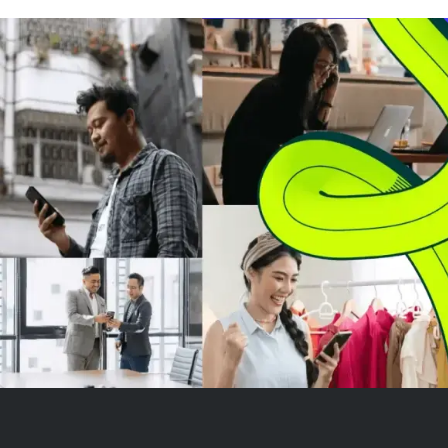
pemilu tengah periode. Ia
dari perkiraan
menyatakan Demokrat enggan
Laporan lemah 
mendukung RUU kripto yang
kemungkinan k
dipimpin Republik, dan sebagian
bunga The Fed
besar...
September, me
m...