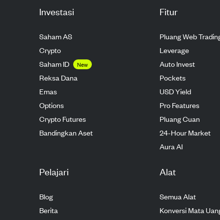
Investasi
Fitur
Saham AS
Pluang Web Tradin
Crypto
Leverage
Saham ID
Auto Invest
New
Reksa Dana
Pockets
Emas
USD Yield
Options
Pro Features
Crypto Futures
Pluang Cuan
Bandingkan Aset
24-Hour Market
Aura AI
Pelajari
Alat
Blog
Semua Alat
Berita
Konversi Mata Uan