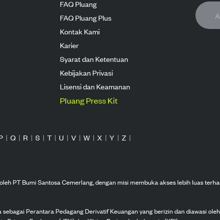
FAQ Pluang
FAQ Pluang Plus
Kontak Kami
Karier
Syarat dan Ketentuan
Kebijakan Privasi
Lisensi dan Keamanan
Pluang Press Kit
P
|
Q
|
R
|
S
|
T
|
U
|
V
|
W
|
X
|
Y
|
Z
|
n oleh PT Bumi Santosa Cemerlang, dengan misi membuka akses lebih luas terha
ka sebagai Perantara Pedagang Derivatif Keuangan yang berizin dan diawasi ole