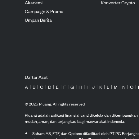
Akademi
Konverter Crypto
Campaign & Promo
Umpan Berita
Daftar Aset
A
|
B
|
C
|
D
|
E
|
F
|
G
|
H
|
I
|
J
|
K
|
L
|
M
|
N
|
O
|
©
2026
Pluang. All rights reserved.
Pluang adalah aplikasi finansial yang dikelola dan dikembangka
mudah, aman, dan terjangkau bagi masyarakat Indonesia.
Saham AS, ETF, dan Options difasilitasi oleh PT PG Berjang