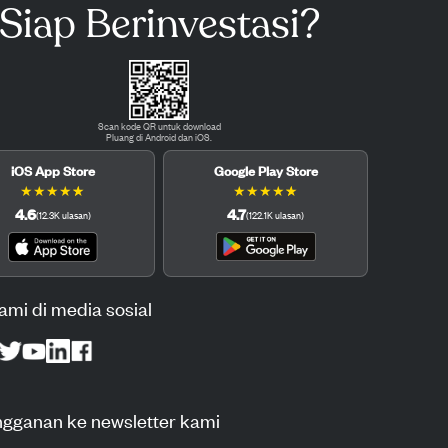
Siap Berinvestasi?
Scan kode QR untuk download
Pluang di Android dan iOS.
iOS App Store
Google Play Store
★
★
★
★
★
★
★
★
★
★
4.6
4.7
(
12.3K
ulasan
)
(
122.1K
ulasan
)
kami di media sosial
ngganan ke newsletter kami