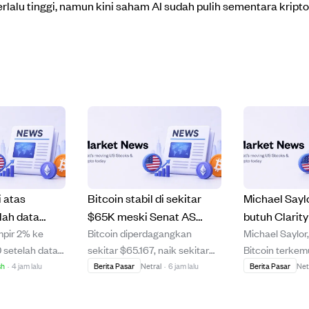
rlalu tinggi, namun kini saham AI sudah pulih sementara kript
i atas
Bitcoin stabil di sekitar
Michael Saylo
lah data
$65K meski Senat AS
butuh Clarit
mpir 2% ke
Bitcoin diperdagangkan
Michael Saylo
 lemah
tunda voting CLARITY Act,
tertunda unt
 setelah data
sekitar $65.167, naik sekitar
Bitcoin terkem
uang
tunjukkan ketahanan
li
1,4% setelah Senat AS
menyatakan ba
sh
·
4 jam lalu
Berita Pasar
Netral
·
6 jam lalu
Berita Pasar
Net
u bunga Fed
bukan lonjakan.
enurunan
memastikan tidak akan
tidak memerluk
an, meleset
melakukan voting CLARITY
yang tertunda