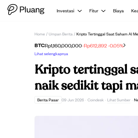
Investasi
Fitur
Biaya
Ke
Home
/
Umpan Berita
/
Kripto Tertinggal Saat Saham AI Me
BTC
Rp1,160,000,000
-Rp612,892
-0.05%
Lihat selengkapnya
Kripto tertinggal 
naik sedikit tapi 
Lihat Sumber
Berita Pasar
09 Jun 2026
·
Coindesk
·
·
Ne