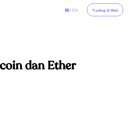
|
ID
EN
Trading di Web
tcoin dan Ether