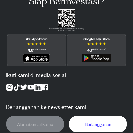
Siap Berinvestasi?
Scan kode QR untuk download Pluang
di Android dan iOS.
iOS App Store
Google Play Store
★
★
★
★
★
★
★
★
★
★
4.6
4.7
(
12.3K
ulasan
)
(
122.3K
ulasan
)
Ikuti kami di media sosial
Berlangganan ke newsletter kami
Berlangganan