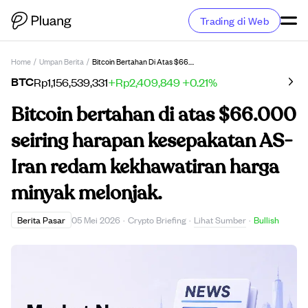
Trading di Web
Home
/
Umpan Berita
/
Bitcoin Bertahan Di Atas $66.000 Seiring Harapan Kesepakatan AS-Iran Redam Kekhawatiran Harga Minyak Melonjak.
BTC
Rp1,156,539,331
+Rp2,409,849
+0.21%
Bitcoin bertahan di atas $66.000
seiring harapan kesepakatan AS-
Iran redam kekhawatiran harga
minyak melonjak.
Lihat Sumber
Berita Pasar
05 Mei 2026
·
Crypto Briefing
·
·
Bullish