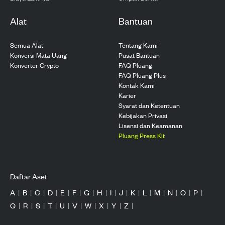
Alat
Bantuan
Semua Alat
Tentang Kami
Konversi Mata Uang
Pusat Bantuan
Konverter Crypto
FAQ Pluang
FAQ Pluang Plus
Kontak Kami
Karier
Syarat dan Ketentuan
Kebijakan Privasi
Lisensi dan Keamanan
Pluang Press Kit
Daftar Aset
A
|
B
|
C
|
D
|
E
|
F
|
G
|
H
|
I
|
J
|
K
|
L
|
M
|
N
|
O
|
P
|
Q
|
R
|
S
|
T
|
U
|
V
|
W
|
X
|
Y
|
Z
|