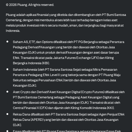
©
2026
Pluang. All rights reserved.
Pluang adalah aplikasi finansial yang dikelola dan dikembangkan oleh PT Bumi Santosa
Cemerlang, dengan misi membuka akses lebih luas terhadap beragam kelas aset
melalui produk investasi mikro secara mudah, aman, dan terjangkau bagi masyarakat
Indonesia.
Saham AS, ETF, dan Options difasilitasi oleh PT PG Berjangka sebagai Perantara
Pedagang Derivatif Keuangan yang berizin dan diawasi oleh Otoritas Jasa
Keuangan (OJK) untuk produk derivatif keuangan dengan aset dasar berupa
Efek. Transaksi dicatat pada Jakarta Futures Exchange (JFX) dan Kliring
Berjangka Indonesia (KBI).
Saham Indonesia (oleh PT Sarana Santosa Sejati sebagai Mitra Pemasaran
Perantara Pedagang Efek Level II yang bekerja sama dengan PT Pluang Maju
Sekuritas sebagai Perusahaan Efek) berizin dan diawasi oleh Otoritas Jasa
Keuangan (OJK).
Aset Crypto dan Derivatif Aset Keuangan Digital (Crypto Futures) difasilitasi oleh
PT Bumi Santosa Cemerlang sebagai Pedagang Aset Keuangan Digital yang
berizin dan diawasi oleh Otoritas Jasa Keuangan (OJK). Transaksi dicatat oleh
Central Finansial X (CFX) dan dijamin oleh Kliring Komoditi Indonesia (KKI).
Reksa Dana difasilitasi oleh PT Sarana Santosa Sejati sebagai Agen Penjual Efek
Reksa Dana (APERD) yang berizin dan diawasi oleh Otoritas Jasa Keuangan
(OJK).
Emas difasilitasi oleh PT Pluang Emas Sejahtera sebagai Pedagang Emas Fisik