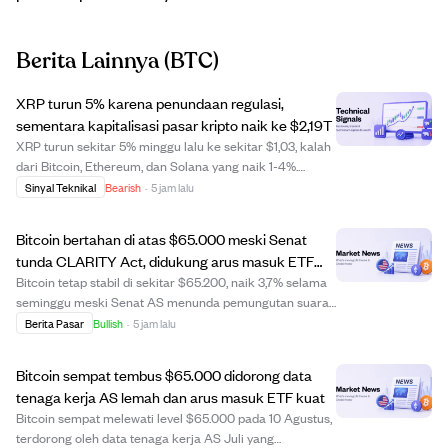
Berita Lainnya
(BTC)
XRP turun 5% karena penundaan regulasi,
sementara kapitalisasi pasar kripto naik ke $2,19T
XRP turun sekitar 5% minggu lalu ke sekitar $1,03, kalah
dari Bitcoin, Ethereum, dan Solana yang naik 1-4%.
Kapitalisasi pasar kripto naik 1,4% menjadi $2,19 triliun.
Sinyal Teknikal
Bearish
·
5 jam lalu
Aliran dana ETF XRP turun 93% menjadi $1 juta,
mencerminkan kehati-hatian investor ...
Bitcoin bertahan di atas $65.000 meski Senat
tunda CLARITY Act, didukung arus masuk ETF
dan dolar melemah.
Bitcoin tetap stabil di sekitar $65.200, naik 3,7% selama
seminggu meski Senat AS menunda pemungutan suara
CLARITY Act hingga September. Ketahanan pasar
Berita Pasar
Bullish
·
5 jam lalu
menunjukkan penundaan ini sudah diperkirakan, dengan
kenaikan didorong oleh arus investasi, bukan...
Bitcoin sempat tembus $65.000 didorong data
tenaga kerja AS lemah dan arus masuk ETF kuat
Bitcoin sempat melewati level $65.000 pada 10 Agustus,
terdorong oleh data tenaga kerja AS Juli yang