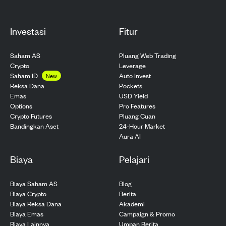
Investasi
Fitur
Saham AS
Pluang Web Trading
Crypto
Leverage
Saham ID
Auto Invest
New
Pockets
Reksa Dana
USD Yield
Emas
Pro Features
Options
Pluang Cuan
Crypto Futures
24-Hour Market
Bandingkan Aset
Aura AI
Biaya
Pelajari
Biaya Saham AS
Blog
Biaya Crypto
Berita
Biaya Reksa Dana
Akademi
Biaya Emas
Campaign & Promo
Biaya Lainnya
Umpan Berita