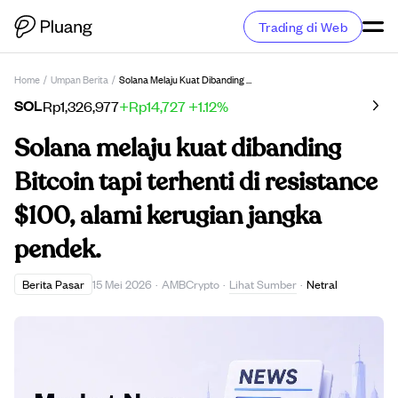
Trading di Web
Home
/
Umpan Berita
/
Solana Melaju Kuat Dibanding Bitcoin Tapi Terhenti Di Resistance $100, Alami Kerugian Jangka Pendek.
SOL
Rp1,326,977
+Rp14,727
+1.12%
Solana melaju kuat dibanding
Bitcoin tapi terhenti di resistance
$100, alami kerugian jangka
pendek.
Lihat Sumber
Berita Pasar
15 Mei 2026
·
AMBCrypto
·
·
Netral