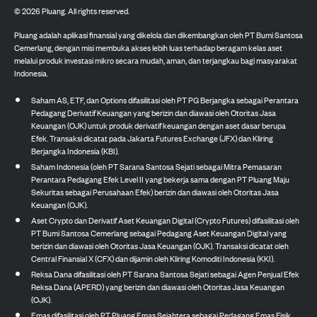
©
2026
Pluang. All rights reserved.
Pluang adalah aplikasi finansial yang dikelola dan dikembangkan oleh PT Bumi Santosa
Cemerlang, dengan misi membuka akses lebih luas terhadap beragam kelas aset
melalui produk investasi mikro secara mudah, aman, dan terjangkau bagi masyarakat
Indonesia.
Saham AS, ETF, dan Options difasilitasi oleh PT PG Berjangka sebagai Perantara
Pedagang Derivatif Keuangan yang berizin dan diawasi oleh Otoritas Jasa
Keuangan (OJK) untuk produk derivatif keuangan dengan aset dasar berupa
Efek. Transaksi dicatat pada Jakarta Futures Exchange (JFX) dan Kliring
Berjangka Indonesia (KBI).
Saham Indonesia (oleh PT Sarana Santosa Sejati sebagai Mitra Pemasaran
Perantara Pedagang Efek Level II yang bekerja sama dengan PT Pluang Maju
Sekuritas sebagai Perusahaan Efek) berizin dan diawasi oleh Otoritas Jasa
Keuangan (OJK).
Aset Crypto dan Derivatif Aset Keuangan Digital (Crypto Futures) difasilitasi oleh
PT Bumi Santosa Cemerlang sebagai Pedagang Aset Keuangan Digital yang
berizin dan diawasi oleh Otoritas Jasa Keuangan (OJK). Transaksi dicatat oleh
Central Finansial X (CFX) dan dijamin oleh Kliring Komoditi Indonesia (KKI).
Reksa Dana difasilitasi oleh PT Sarana Santosa Sejati sebagai Agen Penjual Efek
Reksa Dana (APERD) yang berizin dan diawasi oleh Otoritas Jasa Keuangan
(OJK).
Emas difasilitasi oleh PT Pluang Emas Sejahtera sebagai Pedagang Emas Fisik