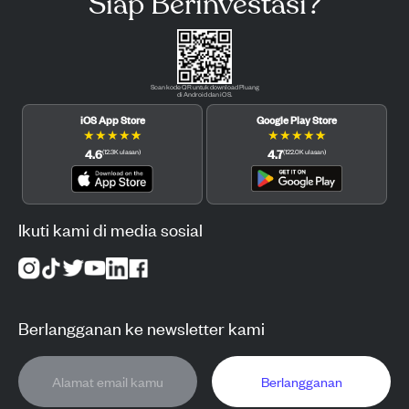
Siap Berinvestasi?
Scan kode QR untuk download Pluang
di Android dan iOS.
iOS App Store
Google Play Store
★
★
★
★
★
★
★
★
★
★
4.6
4.7
(
12.3K
ulasan
)
(
122.0K
ulasan
)
Ikuti kami di media sosial
Berlangganan ke newsletter kami
Berlangganan