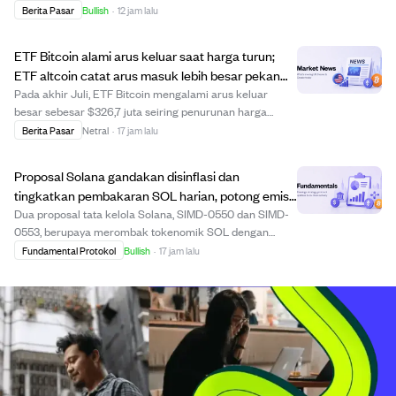
menandakan ekspansi ekonomi tanpa tekanan inflasi
Berita Pasar
Bullish
·
12 jam lalu
langsung. Harga minyak turun tajam setelah AS
membatalkan serangan ke Iran, meredakan ketegangan
ETF Bitcoin alami arus keluar saat harga turun;
geopo...
ETF altcoin catat arus masuk lebih besar pekan
lalu.
Pada akhir Juli, ETF Bitcoin mengalami arus keluar
besar sebesar $326,7 juta seiring penurunan harga
Bitcoin dari sekitar $64.000 ke $62.556,58. Sementara
Berita Pasar
Netral
·
17 jam lalu
itu, ETF Ethereum dan altcoin lainnya justru mencatat
arus masuk yang lebih kuat meski harga ju...
Proposal Solana gandakan disinflasi dan
tingkatkan pembakaran SOL harian, potong emisi
masa depan $1,5 miliar.
Dua proposal tata kelola Solana, SIMD-0550 dan SIMD-
0553, berupaya merombak tokenomik SOL dengan
menggandakan tingkat disinflasi tahunan dari 15%
Fundamental Protokol
Bullish
·
17 jam lalu
menjadi 30% dan meningkatkan pembakaran SOL
harian dari 650 menjadi sekitar 9.000 saat aktivitas
jaringa...