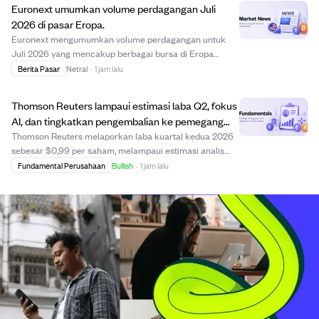
Euronext umumkan volume perdagangan Juli
2026 di pasar Eropa.
Euronext mengumumkan volume perdagangan untuk
Juli 2026 yang mencakup berbagai bursa di Eropa
seperti Amsterdam, Paris, dan Milan. Pembaruan ini
Berita Pasar
Netral
·
1 jam lalu
menunjukkan peran Euronext sebagai infrastruktur
pasar modal terkemuka di Eropa dengan lebih dari 1.800
Thomson Reuters lampaui estimasi laba Q2, fokus
e...
AI, dan tingkatkan pengembalian ke pemegang
saham.
Thomson Reuters melaporkan laba kuartal kedua 2026
sebesar $0,99 per saham, melampaui estimasi analis
sebesar 3,13%, dengan pendapatan tumbuh 9% menjadi
Fundamental Perusahaan
Bullish
·
1 jam lalu
$1,95 miliar. Perusahaan menaikkan target pendapatan
dan mengembalikan modal besar kepada pemegan...