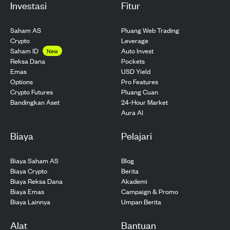
Investasi
Fitur
Saham AS
Pluang Web Trading
Crypto
Leverage
Saham ID
Auto Invest
New
Pockets
Reksa Dana
USD Yield
Emas
Pro Features
Options
Pluang Cuan
Crypto Futures
24-Hour Market
Bandingkan Aset
Aura AI
Biaya
Pelajari
Biaya Saham AS
Blog
Biaya Crypto
Berita
Biaya Reksa Dana
Akademi
Biaya Emas
Campaign & Promo
Biaya Lainnya
Umpan Berita
Alat
Bantuan