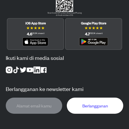
Scan kode QR untuk download Pluang
di Android dan iOS.
iOS App Store
Google Play Store
★
★
★
★
★
★
★
★
★
★
4.6
4.7
(
12.3K
ulasan
)
(
122.1K
ulasan
)
Ikuti kami di media sosial
Berlangganan ke newsletter kami
Berlangganan