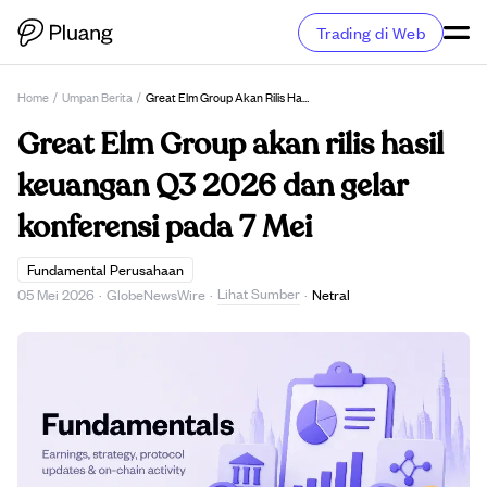
Trading di Web
Home
/
Umpan Berita
/
Great Elm Group Akan Rilis Hasil Keuangan Q3 2026 Dan Gelar Konferensi Pada 7 Mei
Great Elm Group akan rilis hasil
keuangan Q3 2026 dan gelar
konferensi pada 7 Mei
Fundamental Perusahaan
Lihat Sumber
05 Mei 2026
·
GlobeNewsWire
·
·
Netral