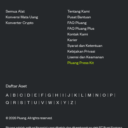
Semua Alat
Tentang Kami
Konversi Mata Uang
Pusat Bantuan
Konverter Crypto
FAQ Pluang
FAQ Pluang Plus
Kontak Kami
Karier
Syarat dan Ketentuan
Kebijakan Privasi
Lisensi dan Keamanan
Pluang Press Kit
Daftar Aset
A
|
B
|
C
|
D
|
E
|
F
|
G
|
H
|
I
|
J
|
K
|
L
|
M
|
N
|
O
|
P
|
Q
|
R
|
S
|
T
|
U
|
V
|
W
|
X
|
Y
|
Z
|
©
2026
Pluang. All rights reserved.
Pluang adalah aplikasi finansial yang dikelola dan dikembangkan oleh PT Bumi Santosa