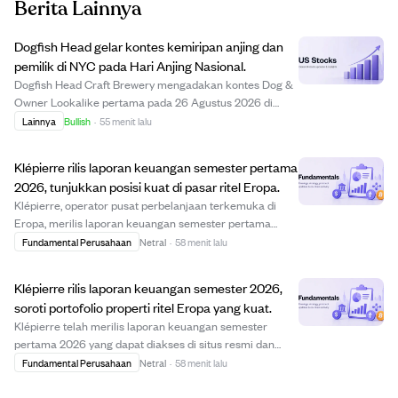
Berita Lainnya
Dogfish Head gelar kontes kemiripan anjing dan
pemilik di NYC pada Hari Anjing Nasional.
Dogfish Head Craft Brewery mengadakan kontes Dog &
Owner Lookalike pertama pada 26 Agustus 2026 di
Brooklyn, NYC, untuk merayakan Hari Anjing Nasional.
Lainnya
Bullish
·
55 menit lalu
Acara gratis ini mengajak pemilik anjing menunjukkan
kemiripan dengan hewan peliharaan mereka, din...
Klépierre rilis laporan keuangan semester pertama
2026, tunjukkan posisi kuat di pasar ritel Eropa.
Klépierre, operator pusat perbelanjaan terkemuka di
Eropa, merilis laporan keuangan semester pertama
2026 pada 6 Agustus 2026. Laporan ini tersedia di situs
Fundamental Perusahaan
Netral
·
58 menit lalu
resmi perusahaan dan memaparkan kinerja portofolio
senilai €21,8 miliar di lebih dari 10 nega...
Klépierre rilis laporan keuangan semester 2026,
soroti portofolio properti ritel Eropa yang kuat.
Klépierre telah merilis laporan keuangan semester
pertama 2026 yang dapat diakses di situs resmi dan
telah disampaikan ke otoritas pasar modal Prancis.
Fundamental Perusahaan
Netral
·
58 menit lalu
Laporan ini memaparkan portofolio perusahaan senilai
€21,8 miliar per 30 Juni 2026, mencakup pusat...