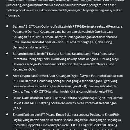
Cemerlang, dengan misi membuka akses lebih luas terhadap beragam kelas aset
melalui produk investasi mikro secara mudah, aman, dan terjangkau bagi masyarakat
Indonesia.
Saham AS, ETF, dan Options difasilitasi oleh PT PG Berjangka sebagai Perantara
Pedagang Derivatif Keuangan yang berizin dan diawasi oleh Otoritas Jasa
Keuangan (OJK) untuk produk derivatif keuangan dengan aset dasar berupa
Efek. Transaksi dicatat pada Jakarta Futures Exchange (JFX) dan Kliring
Berjangka Indonesia (KBI).
Saham Indonesia (oleh PT Sarana Santosa Sejati sebagai Mitra Pemasaran
Perantara Pedagang Efek Level II yang bekerja sama dengan PT Pluang Maju
Sekuritas sebagai Perusahaan Efek) berizin dan diawasi oleh Otoritas Jasa
Keuangan (OJK).
Aset Crypto dan Derivatif Aset Keuangan Digital (Crypto Futures) difasilitasi oleh
PT Bumi Santosa Cemerlang sebagai Pedagang Aset Keuangan Digital yang
berizin dan diawasi oleh Otoritas Jasa Keuangan (OJK). Transaksi dicatat oleh
Central Finansial X (CFX) dan dijamin oleh Kliring Komoditi Indonesia (KKI).
Reksa Dana difasilitasi oleh PT Sarana Santosa Sejati sebagai Agen Penjual Efek
Reksa Dana (APERD) yang berizin dan diawasi oleh Otoritas Jasa Keuangan
(OJK).
Emas difasilitasi oleh PT Pluang Emas Sejahtera sebagai Pedagang Emas Fisik
Digital, yang berizin dan diawasi oleh Badan Pengawas Perdagangan Berjangka
Komoditi (Bappebti). Emas disimpan oleh PT ICDX Logistik Berikat (ILB) yang
bekerja sama dengan PT Brinks Solutions Indonesia (Brink's), dicatat di Bursa