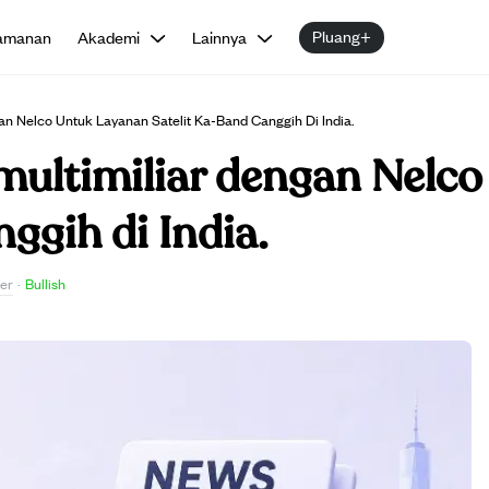
Pluang+
amanan
Akademi
Lainnya
gan Nelco Untuk Layanan Satelit Ka-Band Canggih Di India.
 multimiliar dengan Nelc
ggih di India.
er
·
Bullish