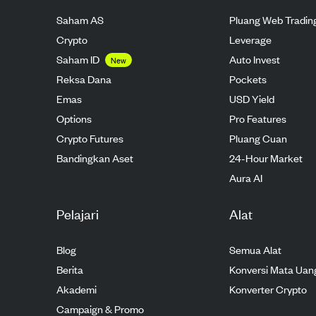
Saham AS
Pluang Web Tradin
Crypto
Leverage
Saham ID
Auto Invest
New
Reksa Dana
Pockets
Emas
USD Yield
Options
Pro Features
Crypto Futures
Pluang Cuan
Bandingkan Aset
24-Hour Market
Aura AI
Pelajari
Alat
Blog
Semua Alat
Berita
Konversi Mata Uan
Akademi
Konverter Crypto
Campaign & Promo