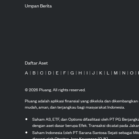
Umpan Berita
Daftar Aset
A
|
B
|
C
|
D
|
E
|
F
|
G
|
H
|
I
|
J
|
K
|
L
|
M
|
N
|
O
|
©
2026
Pluang. All rights reserved.
Pluang adalah aplikasi finansial yang dikelola dan dikembangka
mudah, aman, dan terjangkau bagi masyarakat Indonesia.
Saham AS, ETF, dan Options difasilitasi oleh PT PG Berjang
dengan aset dasar berupa Efek. Transaksi dicatat pada Jakar
Saham Indonesia (oleh PT Sarana Santosa Sejati sebagai Mi
diawasi oleh Otoritas Jasa Keuangan (OJK).