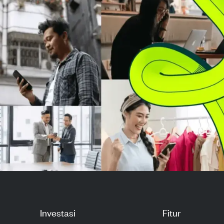
internet 5G dan fiber yang
jumlah pembaya
meluas, se...
berdasarkan ket
Investasi
Fitur