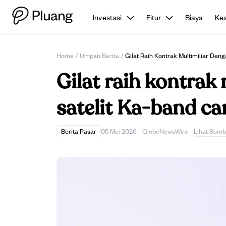
Investasi
Fitur
Biaya
Ke
Home
/
Umpan Berita
/
Gilat Raih Kontrak Multimiliar Den
Gilat raih kontrak
satelit Ka-band can
Lihat Sumb
Berita Pasar
05 Mei 2026
·
GlobeNewsWire
·