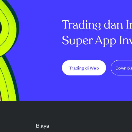
ran dihitung
obligasi akan menerima
melanjutkan per
entuan obli...
jumlah yang dihitung seba...
Trading dan I
Super App In
Trading di Web
Downlo
Biaya