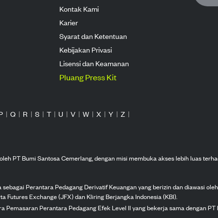
Kontak Kami
Karier
Syarat dan Ketentuan
Kebijakan Privasi
Lisensi dan Keamanan
Pluang Press Kit
P
|
Q
|
R
|
S
|
T
|
U
|
V
|
W
|
X
|
Y
|
Z
|
n oleh PT Bumi Santosa Cemerlang, dengan misi membuka akses lebih luas terha
ka sebagai Perantara Pedagang Derivatif Keuangan yang berizin dan diawasi ole
ta Futures Exchange (JFX) dan Kliring Berjangka Indonesia (KBI).
tra Pemasaran Perantara Pedagang Efek Level II yang bekerja sama dengan PT 