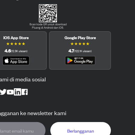
Scan kode QR untuk download
Pluang di Android dan iOS.
iOS App Store
Google Play Store
★
★
★
★
★
★
★
★
★
★
4.6
4.7
(
12.3K
ulasan
)
(
122.1K
ulasan
)
kami di media sosial
ngganan ke newsletter kami
Berlangganan