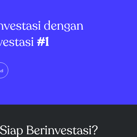
setujuan re...
Kepler Cheuvreux, Be...
nvestasi dengan
vestasi
#1
ad
Siap Berinvestasi?