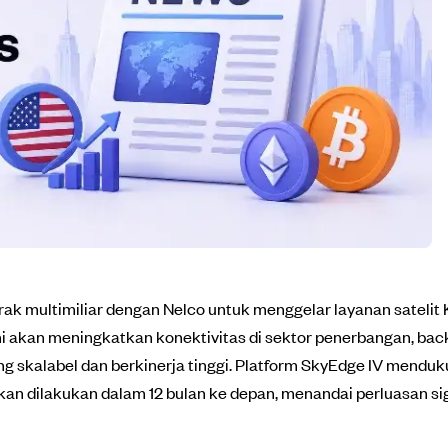
rak multimiliar dengan Nelco untuk menggelar layanan sateli
i akan meningkatkan konektivitas di sektor penerbangan, back
ng skalabel dan berkinerja tinggi. Platform SkyEdge IV menduku
kan dilakukan dalam 12 bulan ke depan, menandai perluasan signi