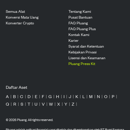
Semua Alat
Tentang Kami
Konversi Mata Uang
Pusat Bantuan
Konverter Crypto
FAQ Pluang
FAQ Pluang Plus
Kontak Kami
Karier
Syarat dan Ketentuan
Kebijakan Privasi
Lisensi dan Keamanan
Pluang Press Kit
Daftar Aset
A
|
B
|
C
|
D
|
E
|
F
|
G
|
H
|
I
|
J
|
K
|
L
|
M
|
N
|
O
|
P
|
Q
|
R
|
S
|
T
|
U
|
V
|
W
|
X
|
Y
|
Z
|
©
2026
Pluang. All rights reserved.
Pluang adalah aplikasi finansial yang dikelola dan dikembangkan oleh PT Bumi Santosa