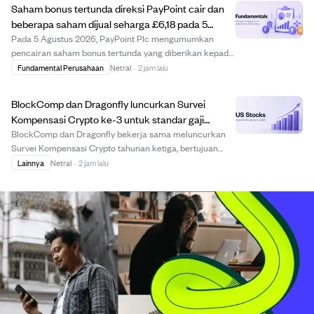
Saham bonus tertunda direksi PayPoint cair dan
beberapa saham dijual seharga £6,18 pada 5
Agustus 2026
Pada 5 Agustus 2026, PayPoint Plc mengumumkan
pencairan saham bonus tertunda yang diberikan kepada
direksi dan manajer senior pada Juli 2023 setelah
Fundamental Perusahaan
Netral
·
2 jam lalu
memenuhi syarat masa kerja berkelanjutan. Saham
tersebut dicairkan dengan harga £6,181815 per saham, ...
BlockComp dan Dragonfly luncurkan Survei
Kompensasi Crypto ke-3 untuk standar gaji
industri.
BlockComp dan Dragonfly bekerja sama meluncurkan
Survei Kompensasi Crypto tahunan ketiga, bertujuan
membuat database gaji paling lengkap di industri crypto.
Lainnya
Netral
·
2 jam lalu
Survei ini mengumpulkan data kompensasi anonim dari
lebih 55 perusahaan crypto di 100+ negara...