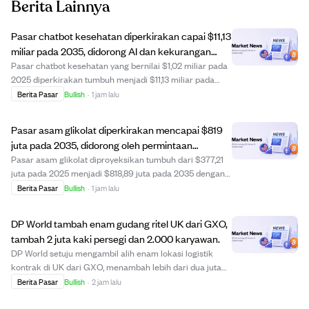
Berita Lainnya
Pasar chatbot kesehatan diperkirakan capai $11,13
miliar pada 2035, didorong AI dan kekurangan
dokter.
Pasar chatbot kesehatan yang bernilai $1,02 miliar pada
2025 diperkirakan tumbuh menjadi $11,13 miliar pada
2035 dengan CAGR 27,05%. Pertumbuhan ini didorong
Berita Pasar
Bullish
·
1 jam lalu
oleh kemajuan AI generatif, adopsi layanan kesehatan
virtual, integrasi EHR, dan kekurangan ...
Pasar asam glikolat diperkirakan mencapai $819
juta pada 2035, didorong oleh permintaan
skincare dan formulasi canggih.
Pasar asam glikolat diproyeksikan tumbuh dari $377,21
juta pada 2025 menjadi $818,89 juta pada 2035 dengan
CAGR 8,06%. Pertumbuhan didorong oleh meningkatnya
Berita Pasar
Bullish
·
1 jam lalu
permintaan kosmetik untuk eksfoliasi dan anti-penuaan,
serta penggunaan industri seperti pen...
DP World tambah enam gudang ritel UK dari GXO,
tambah 2 juta kaki persegi dan 2.000 karyawan.
DP World setuju mengambil alih enam lokasi logistik
kontrak di UK dari GXO, menambah lebih dari dua juta
kaki persegi ruang gudang dan 2.000 karyawan ke
Berita Pasar
Bullish
·
2 jam lalu
operasinya di UK. Lokasi ini melayani peritel besar
seperti Asda, Sainsbury’s, dan Co-op, dan tra...