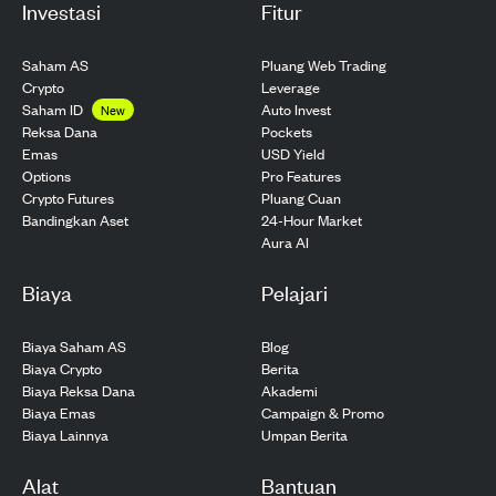
Investasi
Fitur
Saham AS
Pluang Web Trading
Crypto
Leverage
Saham ID
Auto Invest
New
Pockets
Reksa Dana
USD Yield
Emas
Pro Features
Options
Pluang Cuan
Crypto Futures
24-Hour Market
Bandingkan Aset
Aura AI
Biaya
Pelajari
Biaya Saham AS
Blog
Biaya Crypto
Berita
Biaya Reksa Dana
Akademi
Biaya Emas
Campaign & Promo
Biaya Lainnya
Umpan Berita
Alat
Bantuan