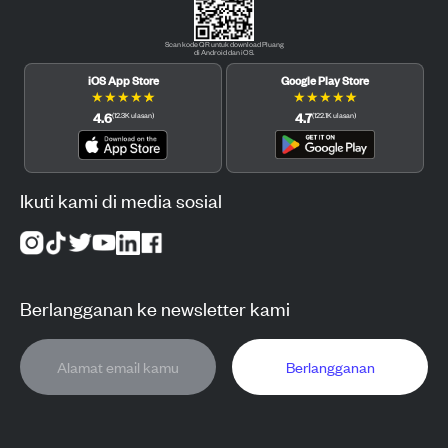
Scan kode QR untuk download Pluang
di Android dan iOS.
iOS App Store
Google Play Store
★
★
★
★
★
★
★
★
★
★
4.6
4.7
(
12.3K
ulasan
)
(
122.1K
ulasan
)
Ikuti kami di media sosial
Berlangganan ke newsletter kami
Berlangganan