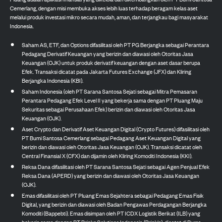
Cemerlang, dengan misi membuka akses lebih luas terhadap beragam kelas aset
melalui produk investasi mikro secara mudah, aman, dan terjangkau bagi masyarakat
Indonesia.
Saham AS, ETF, dan Options difasilitasi oleh PT PG Berjangka sebagai Perantara
Pedagang Derivatif Keuangan yang berizin dan diawasi oleh Otoritas Jasa
Keuangan (OJK) untuk produk derivatif keuangan dengan aset dasar berupa
Efek. Transaksi dicatat pada Jakarta Futures Exchange (JFX) dan Kliring
Berjangka Indonesia (KBI).
Saham Indonesia (oleh PT Sarana Santosa Sejati sebagai Mitra Pemasaran
Perantara Pedagang Efek Level II yang bekerja sama dengan PT Pluang Maju
Sekuritas sebagai Perusahaan Efek) berizin dan diawasi oleh Otoritas Jasa
Keuangan (OJK).
Aset Crypto dan Derivatif Aset Keuangan Digital (Crypto Futures) difasilitasi oleh
PT Bumi Santosa Cemerlang sebagai Pedagang Aset Keuangan Digital yang
berizin dan diawasi oleh Otoritas Jasa Keuangan (OJK). Transaksi dicatat oleh
Central Finansial X (CFX) dan dijamin oleh Kliring Komoditi Indonesia (KKI).
Reksa Dana difasilitasi oleh PT Sarana Santosa Sejati sebagai Agen Penjual Efek
Reksa Dana (APERD) yang berizin dan diawasi oleh Otoritas Jasa Keuangan
(OJK).
Emas difasilitasi oleh PT Pluang Emas Sejahtera sebagai Pedagang Emas Fisik
Digital, yang berizin dan diawasi oleh Badan Pengawas Perdagangan Berjangka
Komoditi (Bappebti). Emas disimpan oleh PT ICDX Logistik Berikat (ILB) yang
bekerja sama dengan PT Brinks Solutions Indonesia (Brink's), dicatat di Bursa