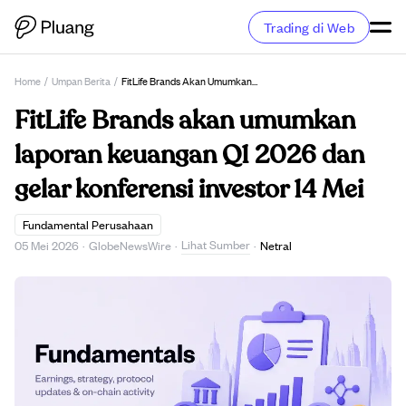
Trading di Web
Home
/
Umpan Berita
/
FitLife Brands Akan Umumkan Laporan Keuangan Q1 2026 Dan Gelar Konferensi Investor 14 Mei
FitLife Brands akan umumkan
laporan keuangan Q1 2026 dan
gelar konferensi investor 14 Mei
Fundamental Perusahaan
Lihat Sumber
05 Mei 2026
·
GlobeNewsWire
·
·
Netral