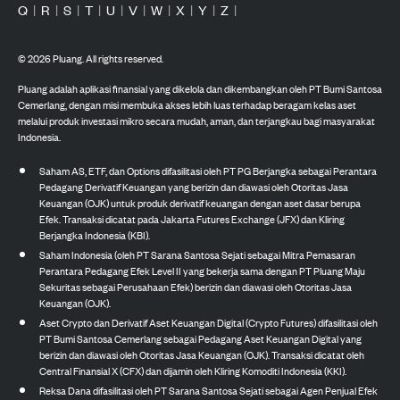
Q
|
R
|
S
|
T
|
U
|
V
|
W
|
X
|
Y
|
Z
|
©
2026
Pluang. All rights reserved.
Pluang adalah aplikasi finansial yang dikelola dan dikembangkan oleh PT Bumi Santosa
Cemerlang, dengan misi membuka akses lebih luas terhadap beragam kelas aset
melalui produk investasi mikro secara mudah, aman, dan terjangkau bagi masyarakat
Indonesia.
Saham AS, ETF, dan Options difasilitasi oleh PT PG Berjangka sebagai Perantara
Pedagang Derivatif Keuangan yang berizin dan diawasi oleh Otoritas Jasa
Keuangan (OJK) untuk produk derivatif keuangan dengan aset dasar berupa
Efek. Transaksi dicatat pada Jakarta Futures Exchange (JFX) dan Kliring
Berjangka Indonesia (KBI).
Saham Indonesia (oleh PT Sarana Santosa Sejati sebagai Mitra Pemasaran
Perantara Pedagang Efek Level II yang bekerja sama dengan PT Pluang Maju
Sekuritas sebagai Perusahaan Efek) berizin dan diawasi oleh Otoritas Jasa
Keuangan (OJK).
Aset Crypto dan Derivatif Aset Keuangan Digital (Crypto Futures) difasilitasi oleh
PT Bumi Santosa Cemerlang sebagai Pedagang Aset Keuangan Digital yang
berizin dan diawasi oleh Otoritas Jasa Keuangan (OJK). Transaksi dicatat oleh
Central Finansial X (CFX) dan dijamin oleh Kliring Komoditi Indonesia (KKI).
Reksa Dana difasilitasi oleh PT Sarana Santosa Sejati sebagai Agen Penjual Efek