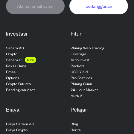
Berlangganan
Investasi
Fitur
Saham AS
Pluang Web Trading
Crypto
Leverage
Saham ID
Auto Invest
New
Pockets
Reksa Dana
USD Yield
Emas
Pro Features
Options
Pluang Cuan
Crypto Futures
24-Hour Market
Bandingkan Aset
Aura AI
Biaya
Pelajari
Biaya Saham AS
Blog
Biaya Crypto
Berita