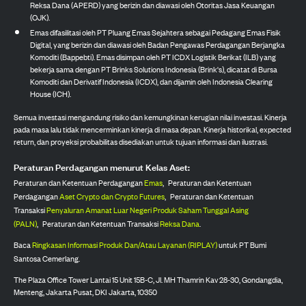
Reksa Dana (APERD) yang berizin dan diawasi oleh Otoritas Jasa Keuangan
(OJK).
Emas difasilitasi oleh PT Pluang Emas Sejahtera sebagai Pedagang Emas Fisik
Digital, yang berizin dan diawasi oleh Badan Pengawas Perdagangan Berjangka
Komoditi (Bappebti). Emas disimpan oleh PT ICDX Logistik Berikat (ILB) yang
bekerja sama dengan PT Brinks Solutions Indonesia (Brink's), dicatat di Bursa
Komoditi dan Derivatif Indonesia (ICDX), dan dijamin oleh Indonesia Clearing
House (ICH).
Semua investasi mengandung risiko dan kemungkinan kerugian nilai investasi. Kinerja
pada masa lalu tidak mencerminkan kinerja di masa depan. Kinerja historikal, expected
return, dan proyeksi probabilitas disediakan untuk tujuan informasi dan ilustrasi.
Peraturan Perdagangan menurut Kelas Aset:
Peraturan dan Ketentuan Perdagangan
Emas
,
Peraturan dan Ketentuan
Perdagangan
Aset Crypto dan Crypto Futures
,
Peraturan dan Ketentuan
Transaksi
Penyaluran Amanat Luar Negeri Produk Saham Tunggal Asing
(PALN)
,
Peraturan dan Ketentuan Transaksi
Reksa Dana
.
Baca
Ringkasan Informasi Produk Dan/Atau Layanan (RIPLAY)
untuk PT Bumi
Santosa Cemerlang.
The Plaza Office Tower Lantai 15 Unit 15B-C, Jl. MH Thamrin Kav 28-30, Gondangdia,
Menteng, Jakarta Pusat, DKI Jakarta, 10350