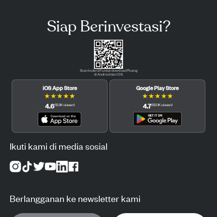
Siap Berinvestasi?
Scan kode QR untuk download Pluang
di Android dan iOS.
iOS App Store
Google Play Store
★
★
★
★
★
★
★
★
★
★
4.6
4.7
(
12.3K
ulasan
)
(
122.1K
ulasan
)
Ikuti kami di media sosial
Berlangganan ke newsletter kami