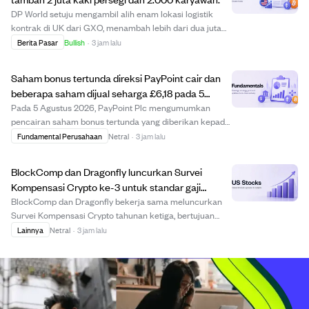
DP World setuju mengambil alih enam lokasi logistik
kontrak di UK dari GXO, menambah lebih dari dua juta
kaki persegi ruang gudang dan 2.000 karyawan ke
Berita Pasar
Bullish
·
3 jam lalu
operasinya di UK. Lokasi ini melayani peritel besar
seperti Asda, Sainsbury’s, dan Co-op, dan tra...
Saham bonus tertunda direksi PayPoint cair dan
beberapa saham dijual seharga £6,18 pada 5
Agustus 2026
Pada 5 Agustus 2026, PayPoint Plc mengumumkan
pencairan saham bonus tertunda yang diberikan kepada
direksi dan manajer senior pada Juli 2023 setelah
Fundamental Perusahaan
Netral
·
3 jam lalu
memenuhi syarat masa kerja berkelanjutan. Saham
tersebut dicairkan dengan harga £6,181815 per saham, ...
BlockComp dan Dragonfly luncurkan Survei
Kompensasi Crypto ke-3 untuk standar gaji
industri.
BlockComp dan Dragonfly bekerja sama meluncurkan
Survei Kompensasi Crypto tahunan ketiga, bertujuan
membuat database gaji paling lengkap di industri crypto.
Lainnya
Netral
·
3 jam lalu
Survei ini mengumpulkan data kompensasi anonim dari
lebih 55 perusahaan crypto di 100+ negara...