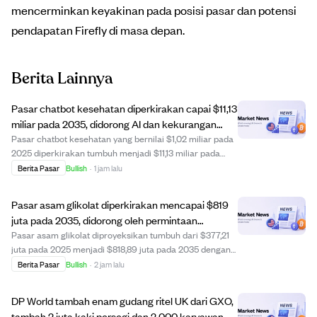
mencerminkan keyakinan pada posisi pasar dan potensi
pendapatan Firefly di masa depan.
Berita Lainnya
Pasar chatbot kesehatan diperkirakan capai $11,13
miliar pada 2035, didorong AI dan kekurangan
dokter.
Pasar chatbot kesehatan yang bernilai $1,02 miliar pada
2025 diperkirakan tumbuh menjadi $11,13 miliar pada
2035 dengan CAGR 27,05%. Pertumbuhan ini didorong
Berita Pasar
Bullish
·
1 jam lalu
oleh kemajuan AI generatif, adopsi layanan kesehatan
virtual, integrasi EHR, dan kekurangan ...
Pasar asam glikolat diperkirakan mencapai $819
juta pada 2035, didorong oleh permintaan
skincare dan formulasi canggih.
Pasar asam glikolat diproyeksikan tumbuh dari $377,21
juta pada 2025 menjadi $818,89 juta pada 2035 dengan
CAGR 8,06%. Pertumbuhan didorong oleh meningkatnya
Berita Pasar
Bullish
·
2 jam lalu
permintaan kosmetik untuk eksfoliasi dan anti-penuaan,
serta penggunaan industri seperti pen...
DP World tambah enam gudang ritel UK dari GXO,
tambah 2 juta kaki persegi dan 2.000 karyawan.