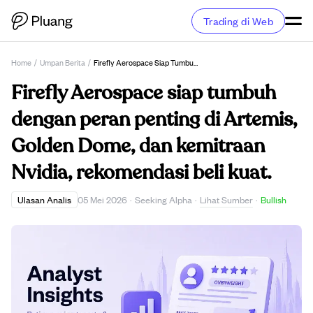
Trading di Web
Home
/
Umpan Berita
/
Firefly Aerospace Siap Tumbuh Dengan Peran Penting Di Artemis, Golden Dome, Dan Kemitraan Nvidia, Rekomendasi Beli Kuat.
Firefly Aerospace siap tumbuh
dengan peran penting di Artemis,
Golden Dome, dan kemitraan
Nvidia, rekomendasi beli kuat.
Lihat Sumber
Ulasan Analis
05 Mei 2026
·
Seeking Alpha
·
·
Bullish