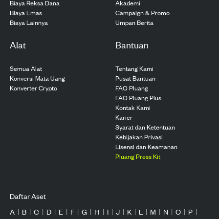
Biaya Reksa Dana
Akademi
Biaya Emas
Campaign & Promo
Biaya Lainnya
Umpan Berita
Alat
Bantuan
Semua Alat
Tentang Kami
Konversi Mata Uang
Pusat Bantuan
Konverter Crypto
FAQ Pluang
FAQ Pluang Plus
Kontak Kami
Karier
Syarat dan Ketentuan
Kebijakan Privasi
Lisensi dan Keamanan
Pluang Press Kit
Daftar Aset
A
|
B
|
C
|
D
|
E
|
F
|
G
|
H
|
I
|
J
|
K
|
L
|
M
|
N
|
O
|
P
|