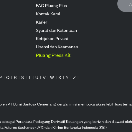
FAQ Pluang Plus
Kontak Kami
Karier
Syarat dan Ketentuan
Kebijakan Privasi
Lisensi dan Keamanan
Pluang Press Kit
P
|
Q
|
R
|
S
|
T
|
U
|
V
|
W
|
X
|
Y
|
Z
|
n oleh PT Bumi Santosa Cemerlang, dengan misi membuka akses lebih luas terha
ka sebagai Perantara Pedagang Derivatif Keuangan yang berizin dan diawasi ole
ta Futures Exchange (JFX) dan Kliring Berjangka Indonesia (KBI).