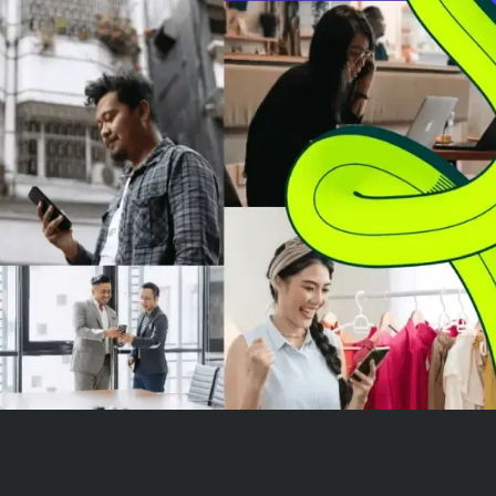
Ethereum terbatas sekitar 6x
dari satu saham
karena kapitalisasi pasar b...
dan hak untuk
saham tambahan