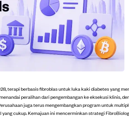
8, terapi berbasis fibroblas untuk luka kaki diabetes yang mem
menandai peralihan dari pengembangan ke eksekusi klinis, den
erusahaan juga terus mengembangkan program untuk multiple s
l yang cukup. Kemajuan ini mencerminkan strategi FibroBiologi