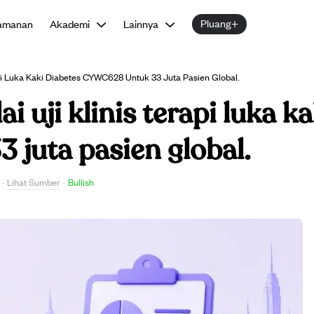
Pluang+
amanan
Akademi
Lainnya
rapi Luka Kaki Diabetes CYWC628 Untuk 33 Juta Pasien Global.
i uji klinis terapi luka k
juta pasien global.
Lihat Sumber
·
·
Bullish