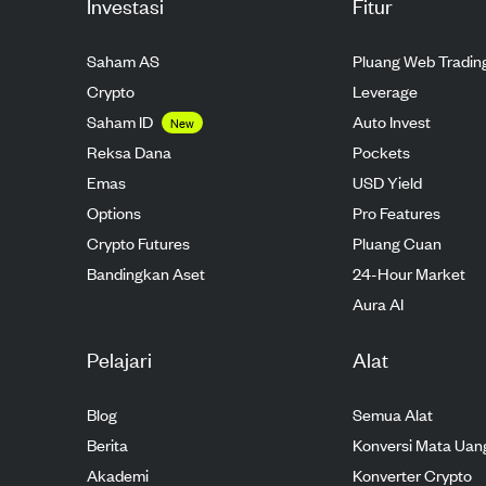
Investasi
Fitur
Saham AS
Pluang Web Tradin
Crypto
Leverage
Saham ID
Auto Invest
New
Reksa Dana
Pockets
Emas
USD Yield
Options
Pro Features
Crypto Futures
Pluang Cuan
Bandingkan Aset
24-Hour Market
Aura AI
Pelajari
Alat
Blog
Semua Alat
Berita
Konversi Mata Uan
Akademi
Konverter Crypto