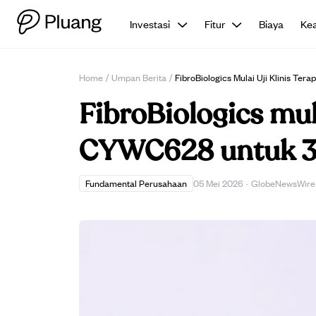
Investasi
Fitur
Biaya
Ke
Home
/
Umpan Berita
/
FibroBiologics Mulai Uji Klinis Te
FibroBiologics mula
CYWC628 untuk 33 
Fundamental Perusahaan
05 Mei 2026
·
GlobeNewsWire