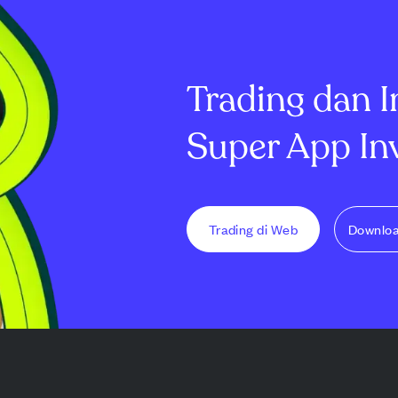
 biasa Kelas A
orang dan memilih semua
dipress menjadi
 menerima
calon, termasuk Mark
dengan lapisan
 sete...
Hodgson dan Scott Price.
memberikan ras
Mereka...
Trading dan I
Super App In
Trading di Web
Downlo