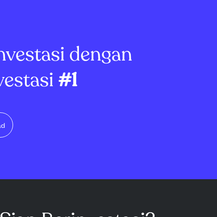
 keripik tipis
dengan Bulan Warisan Hispanik
 gula maple,
Nasional, menawarkan pe...
a...
nvestasi dengan
vestasi
#1
ad