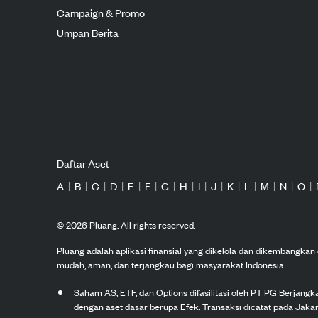
Campaign & Promo
Umpan Berita
Daftar Aset
A
|
B
|
C
|
D
|
E
|
F
|
G
|
H
|
I
|
J
|
K
|
L
|
M
|
N
|
O
|
©
2026
Pluang. All rights reserved.
Pluang adalah aplikasi finansial yang dikelola dan dikembangka
mudah, aman, dan terjangkau bagi masyarakat Indonesia.
Saham AS, ETF, dan Options difasilitasi oleh PT PG Berjang
dengan aset dasar berupa Efek. Transaksi dicatat pada Jakar