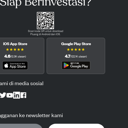
Siap Berinvestasi?
Scan kode QR untuk download
Pluang di Android dan iOS.
iOS App Store
Google Play Store
★
★
★
★
★
★
★
★
★
★
4.6
4.7
(
12.3K
ulasan
)
(
122.1K
ulasan
)
kami di media sosial
ngganan ke newsletter kami