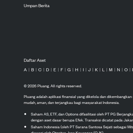
Umpan Berita
Daftar Aset
A
|
B
|
C
|
D
|
E
|
F
|
G
|
H
|
I
|
J
|
K
|
L
|
M
|
N
|
O
|
©
2026
Pluang. All rights reserved.
Pluang adalah aplikasi finansial yang dikelola dan dikembangka
mudah, aman, dan terjangkau bagi masyarakat Indonesia.
Saham AS, ETF, dan Options difasilitasi oleh PT PG Berjang
dengan aset dasar berupa Efek. Transaksi dicatat pada Jakar
Saham Indonesia (oleh PT Sarana Santosa Sejati sebagai Mi
diawasi oleh Otoritas Jasa Keuangan (OJK).