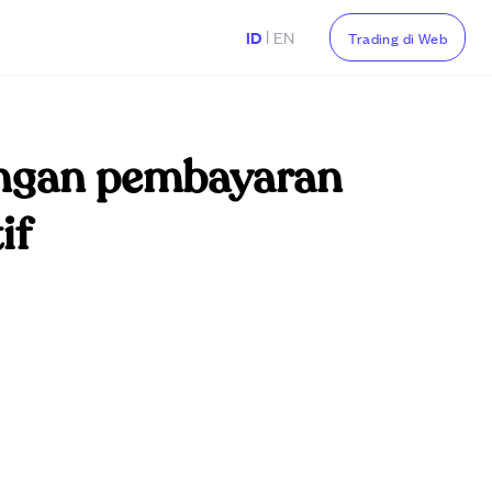
|
ID
EN
Trading di Web
engan pembayaran
if