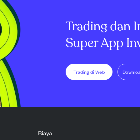
rkan dengan
55 perusahaan crypto di 100+
dibatalkan seb
per saham, ...
negara...
dar...
Trading dan I
Super App In
Trading di Web
Downlo
Biaya