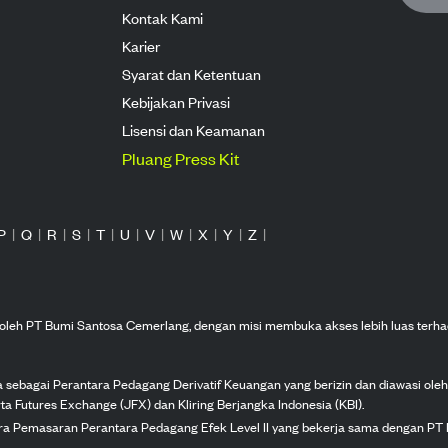
Kontak Kami
Karier
Syarat dan Ketentuan
Kebijakan Privasi
Lisensi dan Keamanan
Pluang Press Kit
P
|
Q
|
R
|
S
|
T
|
U
|
V
|
W
|
X
|
Y
|
Z
|
n oleh PT Bumi Santosa Cemerlang, dengan misi membuka akses lebih luas terha
ka sebagai Perantara Pedagang Derivatif Keuangan yang berizin dan diawasi ole
ta Futures Exchange (JFX) dan Kliring Berjangka Indonesia (KBI).
tra Pemasaran Perantara Pedagang Efek Level II yang bekerja sama dengan PT 