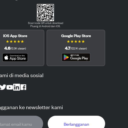
Scan kode QR untuk download
Pluang di Android dan iOS.
iOS App Store
Google Play Store
★
★
★
★
★
★
★
★
★
★
4.6
4.7
(
12.3K
ulasan
)
(
122.1K
ulasan
)
kami di media sosial
ngganan ke newsletter kami
Berlangganan