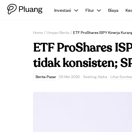
Investasi
Fitur
Biaya
Ke
Home
/
Umpan Berita
/
ETF ProShares ISPY Kinerja Kurang
ETF ProShares ISP
tidak konsisten; SP
Lihat Sumbe
Berita Pasar
05 Mei 2026
·
Seeking Alpha
·