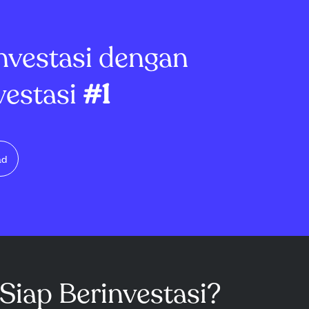
agai bagian
transaksi terbaru yang meng...
nvestasi dengan
vestasi
#1
ad
Siap Berinvestasi?