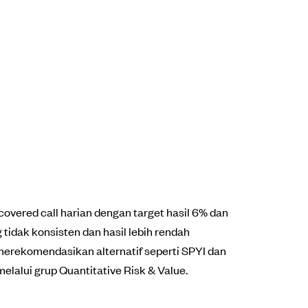
vered call harian dengan target hasil 6% dan
idak konsisten dan hasil lebih rendah
s merekomendasikan alternatif seperti SPYI dan
elalui grup Quantitative Risk & Value.