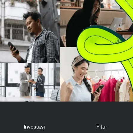
dan tra...
tersebut dicai
harga £6,181815 
Investasi
Fitur