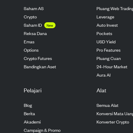
Saham AS
Pluang Web Tradin
Crypto
Leverage
Saham ID
Auto Invest
New
Reksa Dana
Pockets
Emas
USD Yield
Options
Pro Features
Crypto Futures
Pluang Cuan
Bandingkan Aset
24-Hour Market
Aura AI
Pelajari
Alat
Blog
Semua Alat
Berita
Konversi Mata Uan
Akademi
Konverter Crypto
Campaign & Promo