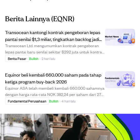
Berita Lainnya
(EQNR)
Transocean kantongi kontrak pengeboran lepas
pantai senilai $1,3 miliar, tingkatkan backlog jadi
$6,7 miliar.
Transocean Ltd. mengumumkan kontrak pengeboran
lepas pantai baru senilai sekitar $292 juta untuk kontrak
pasti dan tambahan $1,0 miliar dalam perjanjian
Berita Pasar
Bullish
·
2 hari lalu
bersyarat dengan Equinor untuk rig di lepas pantai
Norwegia. Kontrak ini memperpanjang program pe...
Equinor beli kembali 660.000 saham pada tahap
ketiga program buy-back 2026
Equinor ASA telah membeli kembali 660.000 sahamnya
dengan harga rata-rata NOK 382,24 per saham dari 27
hingga 31 Juli 2026, sebagai bagian dari tahap ketiga
Fundamental Perusahaan
Bullish
·
4 hari lalu
program buy-back 2026. Tahap ini diumumkan pada 22
Juli 2026 dan berlangsung hingga 26 Oktobe...