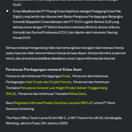
(OJK).
Emas difasilitasi oleh PT Pluang Emas Sejahtera sebagai Pedagang Emas Fisik
Digital, yang berizin dan diawasi oleh Badan Pengawas Perdagangan Berjangka
Komoditi (Bappebti). Emas disimpan oleh PT ICDX Logistik Berikat (ILB) yang
bekerja sama dengan PT Brinks Solutions Indonesia (Brink's), dicatat di Bursa
Komoditi dan Derivatif Indonesia (ICDX), dan dijamin oleh Indonesia Clearing
House (ICH).
Semua investasi mengandung risiko dan kemungkinan kerugian nilai investasi. Kinerja
pada masa lalu tidak mencerminkan kinerja di masa depan. Kinerja historikal, expected
return, dan proyeksi probabilitas disediakan untuk tujuan informasi dan ilustrasi.
Peraturan Perdagangan menurut Kelas Aset:
Peraturan dan Ketentuan Perdagangan
Emas
,
Peraturan dan Ketentuan
Perdagangan
Aset Crypto dan Crypto Futures
,
Peraturan dan Ketentuan
Transaksi
Penyaluran Amanat Luar Negeri Produk Saham Tunggal Asing
(PALN)
,
Peraturan dan Ketentuan Transaksi
Reksa Dana
.
Baca
Ringkasan Informasi Produk Dan/Atau Layanan (RIPLAY)
untuk PT Bumi
Santosa Cemerlang.
The Plaza Office Tower Lantai 15 Unit 15B-C, Jl. MH Thamrin Kav 28-30, Gondangdia,
Menteng, Jakarta Pusat, DKI Jakarta, 10350