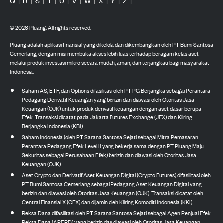
Q
|
R
|
S
|
T
|
U
|
V
|
W
|
X
|
Y
|
Z
|
©
2026
Pluang. All rights reserved.
Pluang adalah aplikasi finansial yang dikelola dan dikembangkan oleh PT Bumi Santosa
Cemerlang, dengan misi membuka akses lebih luas terhadap beragam kelas aset
melalui produk investasi mikro secara mudah, aman, dan terjangkau bagi masyarakat
Indonesia.
Saham AS, ETF, dan Options difasilitasi oleh PT PG Berjangka sebagai Perantara
Pedagang Derivatif Keuangan yang berizin dan diawasi oleh Otoritas Jasa
Keuangan (OJK) untuk produk derivatif keuangan dengan aset dasar berupa
Efek. Transaksi dicatat pada Jakarta Futures Exchange (JFX) dan Kliring
Berjangka Indonesia (KBI).
Saham Indonesia (oleh PT Sarana Santosa Sejati sebagai Mitra Pemasaran
Perantara Pedagang Efek Level II yang bekerja sama dengan PT Pluang Maju
Sekuritas sebagai Perusahaan Efek) berizin dan diawasi oleh Otoritas Jasa
Keuangan (OJK).
Aset Crypto dan Derivatif Aset Keuangan Digital (Crypto Futures) difasilitasi oleh
PT Bumi Santosa Cemerlang sebagai Pedagang Aset Keuangan Digital yang
berizin dan diawasi oleh Otoritas Jasa Keuangan (OJK). Transaksi dicatat oleh
Central Finansial X (CFX) dan dijamin oleh Kliring Komoditi Indonesia (KKI).
Reksa Dana difasilitasi oleh PT Sarana Santosa Sejati sebagai Agen Penjual Efek
Reksa Dana (APERD) yang berizin dan diawasi oleh Otoritas Jasa Keuangan