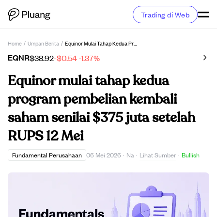
Trading di Web
Home
/
Umpan Berita
/
Equinor Mulai Tahap Kedua Program Pembelian Kembali Saham Senilai $375 Juta Setelah RUPS 12 Mei
EQNR
$38.92
-$0.54
-1.37%
Equinor mulai tahap kedua
program pembelian kembali
saham senilai $375 juta setelah
RUPS 12 Mei
Lihat Sumber
Fundamental Perusahaan
06 Mei 2026
·
Na
·
·
Bullish