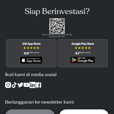
Siap Berinvestasi?
Scan kode QR untuk download Pluang
di Android dan iOS.
iOS App Store
Google Play Store
★
★
★
★
★
★
★
★
★
★
4.6
4.7
(
12.3K
ulasan
)
(
122.1K
ulasan
)
Ikuti kami di media sosial
Berlangganan ke newsletter kami