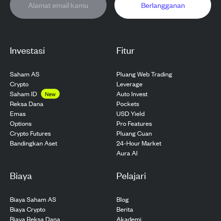
Berlangganan
Investasi
Fitur
Saham AS
Pluang Web Trading
Crypto
Leverage
Saham ID
Auto Invest
New
Pockets
Reksa Dana
USD Yield
Emas
Pro Features
Options
Pluang Cuan
Crypto Futures
24-Hour Market
Bandingkan Aset
Aura AI
Biaya
Pelajari
Biaya Saham AS
Blog
Biaya Crypto
Berita
Biaya Reksa Dana
Akademi