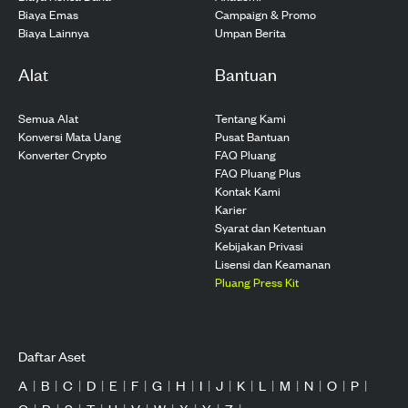
Biaya Emas
Campaign & Promo
Biaya Lainnya
Umpan Berita
Alat
Bantuan
Semua Alat
Tentang Kami
Konversi Mata Uang
Pusat Bantuan
Konverter Crypto
FAQ Pluang
FAQ Pluang Plus
Kontak Kami
Karier
Syarat dan Ketentuan
Kebijakan Privasi
Lisensi dan Keamanan
Pluang Press Kit
Daftar Aset
A
|
B
|
C
|
D
|
E
|
F
|
G
|
H
|
I
|
J
|
K
|
L
|
M
|
N
|
O
|
P
|