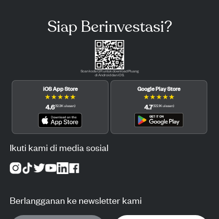
Siap Berinvestasi?
Scan kode QR untuk download Pluang
di Android dan iOS.
iOS App Store
Google Play Store
★
★
★
★
★
★
★
★
★
★
4.6
4.7
(
12.3K
ulasan
)
(
122.1K
ulasan
)
Ikuti kami di media sosial
Berlangganan ke newsletter kami