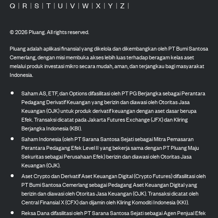
Q
|
R
|
S
|
T
|
U
|
V
|
W
|
X
|
Y
|
Z
|
©
2026
Pluang. All rights reserved.
Pluang adalah aplikasi finansial yang dikelola dan dikembangkan oleh PT Bumi Santosa
Cemerlang, dengan misi membuka akses lebih luas terhadap beragam kelas aset
melalui produk investasi mikro secara mudah, aman, dan terjangkau bagi masyarakat
Indonesia.
Saham AS, ETF, dan Options difasilitasi oleh PT PG Berjangka sebagai Perantara
Pedagang Derivatif Keuangan yang berizin dan diawasi oleh Otoritas Jasa
Keuangan (OJK) untuk produk derivatif keuangan dengan aset dasar berupa
Efek. Transaksi dicatat pada Jakarta Futures Exchange (JFX) dan Kliring
Berjangka Indonesia (KBI).
Saham Indonesia (oleh PT Sarana Santosa Sejati sebagai Mitra Pemasaran
Perantara Pedagang Efek Level II yang bekerja sama dengan PT Pluang Maju
Sekuritas sebagai Perusahaan Efek) berizin dan diawasi oleh Otoritas Jasa
Keuangan (OJK).
Aset Crypto dan Derivatif Aset Keuangan Digital (Crypto Futures) difasilitasi oleh
PT Bumi Santosa Cemerlang sebagai Pedagang Aset Keuangan Digital yang
berizin dan diawasi oleh Otoritas Jasa Keuangan (OJK). Transaksi dicatat oleh
Central Finansial X (CFX) dan dijamin oleh Kliring Komoditi Indonesia (KKI).
Reksa Dana difasilitasi oleh PT Sarana Santosa Sejati sebagai Agen Penjual Efek