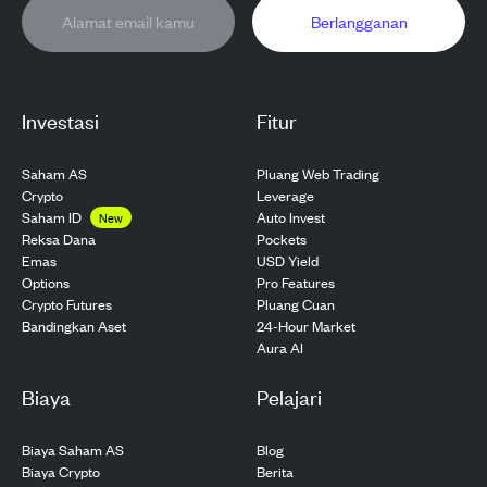
Berlangganan
Investasi
Fitur
Saham AS
Pluang Web Trading
Crypto
Leverage
Saham ID
Auto Invest
New
Pockets
Reksa Dana
USD Yield
Emas
Pro Features
Options
Pluang Cuan
Crypto Futures
24-Hour Market
Bandingkan Aset
Aura AI
Biaya
Pelajari
Biaya Saham AS
Blog
Biaya Crypto
Berita