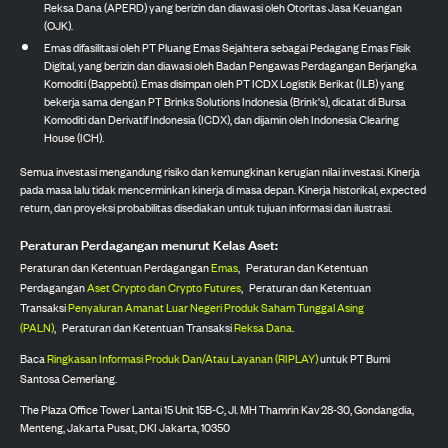
Reksa Dana (APERD) yang berizin dan diawasi oleh Otoritas Jasa Keuangan
(OJK).
Emas difasilitasi oleh PT Pluang Emas Sejahtera sebagai Pedagang Emas Fisik
Digital, yang berizin dan diawasi oleh Badan Pengawas Perdagangan Berjangka
Komoditi (Bappebti). Emas disimpan oleh PT ICDX Logistik Berikat (ILB) yang
bekerja sama dengan PT Brinks Solutions Indonesia (Brink's), dicatat di Bursa
Komoditi dan Derivatif Indonesia (ICDX), dan dijamin oleh Indonesia Clearing
House (ICH).
Semua investasi mengandung risiko dan kemungkinan kerugian nilai investasi. Kinerja
pada masa lalu tidak mencerminkan kinerja di masa depan. Kinerja historikal, expected
return, dan proyeksi probabilitas disediakan untuk tujuan informasi dan ilustrasi.
Peraturan Perdagangan menurut Kelas Aset:
Peraturan dan Ketentuan Perdagangan
Emas
,
Peraturan dan Ketentuan
Perdagangan
Aset Crypto dan Crypto Futures
,
Peraturan dan Ketentuan
Transaksi
Penyaluran Amanat Luar Negeri Produk Saham Tunggal Asing
(PALN)
,
Peraturan dan Ketentuan Transaksi
Reksa Dana
.
Baca
Ringkasan Informasi Produk Dan/Atau Layanan (RIPLAY)
untuk PT Bumi
Santosa Cemerlang.
The Plaza Office Tower Lantai 15 Unit 15B-C, Jl. MH Thamrin Kav 28-30, Gondangdia,
Menteng, Jakarta Pusat, DKI Jakarta, 10350