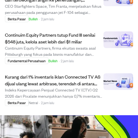
kembangkan peluncuran roket muatan kecil.
CEO Starfighters Space, Tim Franta, menjelaskan fokus
perusahaan pada penggunaan jet F-104 sebagai
platform uji terbang untuk komponen hipersonik dan
Berita Pasar
Bullish
·
2 jam lalu
sebagai tahap pertama peluncuran roket kecil.
Perusahaan memanfaatkan kemampuan kecepatan
Continuim Equity Partners tutup Fund III senilai
tinggi F-1...
$548 juta, kelola aset lebih dari $1 miliar
Continuim Equity Partners, firma ekuitas swasta asal
Pittsburgh yang fokus pada bisnis manufaktur dan
industri, berhasil menutup Fund III dengan komitmen
Fundamental Perusahaan
Bullish
·
2 jam lalu
sebesar $548 juta, melebihi target dan selesai dalam 32
hari. Ini meningkatkan total aset yang d...
Kurang dari 1% inventaris iklan Connected TV AS
dijual ulang lewat arbitrase, terendah di antara
kanal digital.
Indeks Kepercayaan Penjual Connected TV (CTV) Q2
2026 dari Pixalate menunjukkan hanya 0,7% inventaris
iklan CTV di AS yang dijual ulang melalui arbitrase, jauh
Berita Pasar
Netral
·
2 jam lalu
lebih rendah dibandingkan kanal web dan mobile. Indeks
ini menilai lebih dari 125 penjual ...