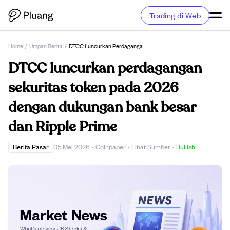
Trading di Web
Home
/
Umpan Berita
/
DTCC Luncurkan Perdagangan Sekuritas Token Pada 2026 Dengan Dukungan Bank Besar Dan Ripple Prime
DTCC luncurkan perdagangan
sekuritas token pada 2026
dengan dukungan bank besar
dan Ripple Prime
Lihat Sumber
Berita Pasar
05 Mei 2026
·
Coinpaper
·
·
Bullish