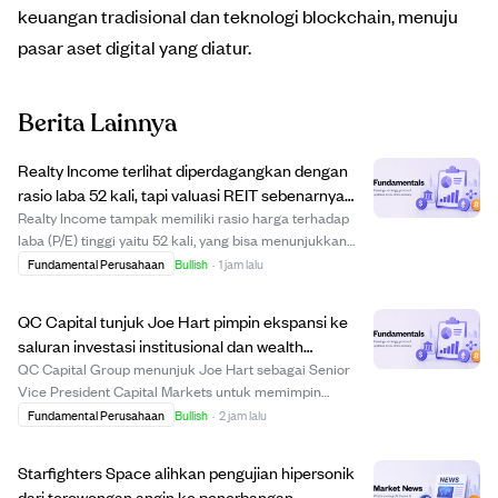
keuangan tradisional dan teknologi blockchain, menuju
pasar aset digital yang diatur.
Berita Lainnya
Realty Income terlihat diperdagangkan dengan
rasio laba 52 kali, tapi valuasi REIT sebenarnya
sekitar 15 kali laba.
Realty Income tampak memiliki rasio harga terhadap
laba (P/E) tinggi yaitu 52 kali, yang bisa menunjukkan
harga saham terlalu mahal. Namun, jika dinilai dengan
Fundamental Perusahaan
Bullish
·
1 jam lalu
metrik standar untuk Real Estate Investment Trusts
(REIT), nilai sebenarnya sekitar 15 kal...
QC Capital tunjuk Joe Hart pimpin ekspansi ke
saluran investasi institusional dan wealth
management.
QC Capital Group menunjuk Joe Hart sebagai Senior
Vice President Capital Markets untuk memimpin
ekspansi ke saluran penasihat investasi terdaftar,
Fundamental Perusahaan
Bullish
·
2 jam lalu
broker-dealer, dan institusional. Hart akan membangun
infrastruktur yang mendukung akses penasihat tanp...
Starfighters Space alihkan pengujian hipersonik
dari terowongan angin ke penerbangan,