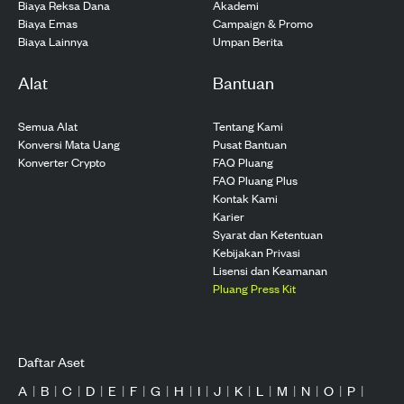
Biaya Reksa Dana
Akademi
Biaya Emas
Campaign & Promo
Biaya Lainnya
Umpan Berita
Alat
Bantuan
Semua Alat
Tentang Kami
Konversi Mata Uang
Pusat Bantuan
Konverter Crypto
FAQ Pluang
FAQ Pluang Plus
Kontak Kami
Karier
Syarat dan Ketentuan
Kebijakan Privasi
Lisensi dan Keamanan
Pluang Press Kit
Daftar Aset
A
|
B
|
C
|
D
|
E
|
F
|
G
|
H
|
I
|
J
|
K
|
L
|
M
|
N
|
O
|
P
|