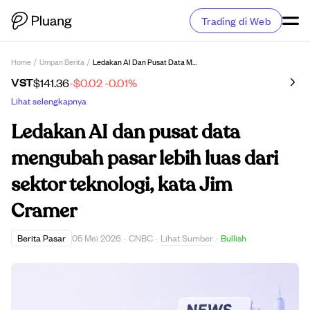
Trading di Web
Home
/
Umpan Berita
/
Ledakan AI Dan Pusat Data Mengubah Pasar Lebih Luas Dari Sektor Teknologi, Kata Jim Cramer
VST
$141.36
-$0.02
-0.01%
Lihat selengkapnya
Ledakan AI dan pusat data
mengubah pasar lebih luas dari
sektor teknologi, kata Jim
Cramer
Lihat Sumber
Berita Pasar
05 Mei 2026
·
CNBC
·
·
Bullish