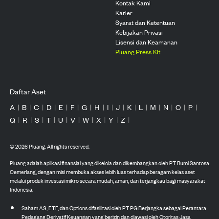
Kontak Kami
Karier
Syarat dan Ketentuan
Kebijakan Privasi
Lisensi dan Keamanan
Pluang Press Kit
Daftar Aset
A
|
B
|
C
|
D
|
E
|
F
|
G
|
H
|
I
|
J
|
K
|
L
|
M
|
N
|
O
|
P
|
Q
|
R
|
S
|
T
|
U
|
V
|
W
|
X
|
Y
|
Z
|
©
2026
Pluang. All rights reserved.
Pluang adalah aplikasi finansial yang dikelola dan dikembangkan oleh PT Bumi Santosa
Cemerlang, dengan misi membuka akses lebih luas terhadap beragam kelas aset
melalui produk investasi mikro secara mudah, aman, dan terjangkau bagi masyarakat
Indonesia.
Saham AS, ETF, dan Options difasilitasi oleh PT PG Berjangka sebagai Perantara
Pedagang Derivatif Keuangan yang berizin dan diawasi oleh Otoritas Jasa