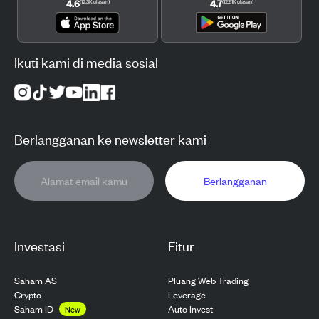
4.6
4.7
(
12.3K
ulasan
)
(
122.1K
ulasan
)
Ikuti kami di media sosial
Berlangganan ke newsletter kami
Berlangganan
Investasi
Fitur
Saham AS
Pluang Web Trading
Crypto
Leverage
Saham ID
Auto Invest
New