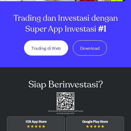
Trading dan Investasi dengan
Super App Investasi
#1
Trading di Web
Download
Siap Berinvestasi?
Scan kode QR untuk download Pluang
di Android dan iOS.
iOS App Store
Google Play Store
★
★
★
★
★
★
★
★
★
★