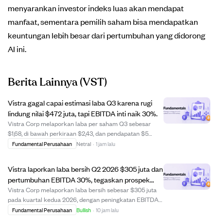
menyarankan investor indeks luas akan mendapat
manfaat, sementara pemilih saham bisa mendapatkan
keuntungan lebih besar dari pertumbuhan yang didorong
AI ini.
Berita Lainnya
(VST)
Vistra gagal capai estimasi laba Q3 karena rugi
lindung nilai $472 juta, tapi EBITDA inti naik 30%.
Vistra Corp melaporkan laba per saham Q3 sebesar
$1,68, di bawah perkiraan $2,43, dan pendapatan $5
miliar, lebih rendah dari perkiraan $5,46 miliar.
Fundamental Perusahaan
Netral
·
1 jam lalu
Penurunan ini terutama disebabkan oleh kerugian belum
terealisasi sebesar $472 juta dari lindung nil...
Vistra laporkan laba bersih Q2 2026 $305 juta dan
pertumbuhan EBITDA 30%, tegaskan prospek
kuat 2026.
Vistra Corp melaporkan laba bersih sebesar $305 juta
pada kuartal kedua 2026, dengan peningkatan EBITDA
operasi berkelanjutan sebesar 30% menjadi $1,767 miliar
Fundamental Perusahaan
Bullish
·
10 jam lalu