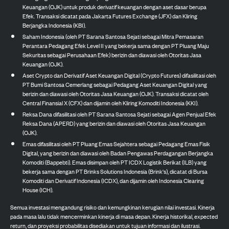
Keuangan (OJK) untuk produk derivatif keuangan dengan aset dasar berupa
Efek. Transaksi dicatat pada Jakarta Futures Exchange (JFX) dan Kliring
Berjangka Indonesia (KBI).
Saham Indonesia (oleh PT Sarana Santosa Sejati sebagai Mitra Pemasaran
Perantara Pedagang Efek Level II yang bekerja sama dengan PT Pluang Maju
Sekuritas sebagai Perusahaan Efek) berizin dan diawasi oleh Otoritas Jasa
Keuangan (OJK).
Aset Crypto dan Derivatif Aset Keuangan Digital (Crypto Futures) difasilitasi oleh
PT Bumi Santosa Cemerlang sebagai Pedagang Aset Keuangan Digital yang
berizin dan diawasi oleh Otoritas Jasa Keuangan (OJK). Transaksi dicatat oleh
Central Finansial X (CFX) dan dijamin oleh Kliring Komoditi Indonesia (KKI).
Reksa Dana difasilitasi oleh PT Sarana Santosa Sejati sebagai Agen Penjual Efek
Reksa Dana (APERD) yang berizin dan diawasi oleh Otoritas Jasa Keuangan
(OJK).
Emas difasilitasi oleh PT Pluang Emas Sejahtera sebagai Pedagang Emas Fisik
Digital, yang berizin dan diawasi oleh Badan Pengawas Perdagangan Berjangka
Komoditi (Bappebti). Emas disimpan oleh PT ICDX Logistik Berikat (ILB) yang
bekerja sama dengan PT Brinks Solutions Indonesia (Brink's), dicatat di Bursa
Komoditi dan Derivatif Indonesia (ICDX), dan dijamin oleh Indonesia Clearing
House (ICH).
Semua investasi mengandung risiko dan kemungkinan kerugian nilai investasi. Kinerja
pada masa lalu tidak mencerminkan kinerja di masa depan. Kinerja historikal, expected
return, dan proyeksi probabilitas disediakan untuk tujuan informasi dan ilustrasi.