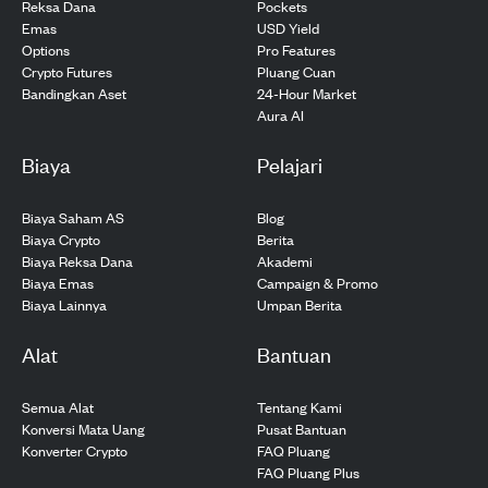
Pockets
Reksa Dana
USD Yield
Emas
Pro Features
Options
Pluang Cuan
Crypto Futures
24-Hour Market
Bandingkan Aset
Aura AI
Biaya
Pelajari
Biaya Saham AS
Blog
Biaya Crypto
Berita
Biaya Reksa Dana
Akademi
Biaya Emas
Campaign & Promo
Biaya Lainnya
Umpan Berita
Alat
Bantuan
Semua Alat
Tentang Kami
Konversi Mata Uang
Pusat Bantuan
Konverter Crypto
FAQ Pluang
FAQ Pluang Plus