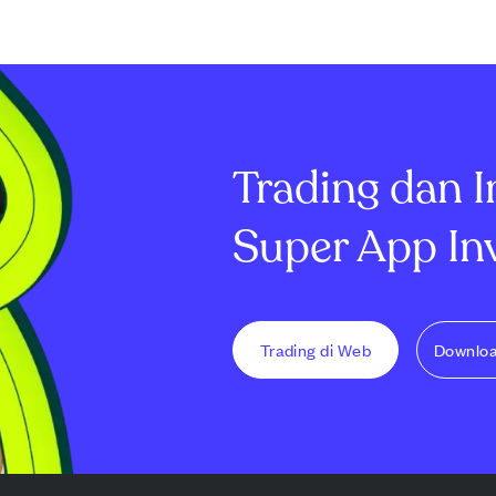
Trading dan I
Super App In
Trading di Web
Downlo