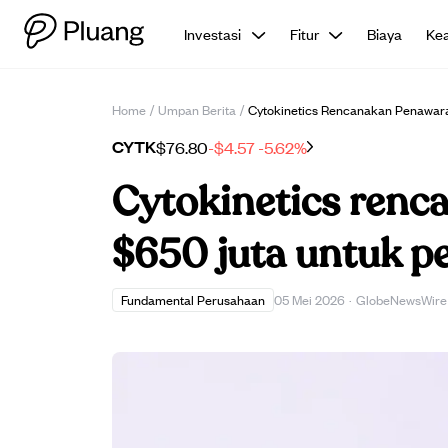
Investasi
Fitur
Biaya
Ke
Home
/
Umpan Berita
/
Cytokinetics Rencanakan Penawar
CYTK
$76.80
-$4.57
-5.62%
Cytokinetics ren
$650 juta untuk p
Fundamental Perusahaan
05 Mei 2026
·
GlobeNewsWire