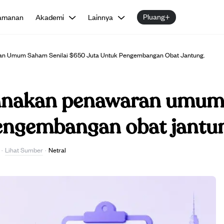
Pluang+
amanan
Akademi
Lainnya
an Umum Saham Senilai $650 Juta Untuk Pengembangan Obat Jantung.
canakan penawaran umum 
engembangan obat jantu
Lihat Sumber
·
·
Netral