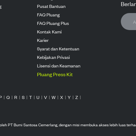
Berla
g
Pusat Bantuan
FAQ Pluang
FAQ Pluang Plus
Kontak Kami
Karier
Syarat dan Ketentuan
Kebijakan Privasi
Lisensi dan Keamanan
Pluang Press Kit
P
|
Q
|
R
|
S
|
T
|
U
|
V
|
W
|
X
|
Y
|
Z
|
n oleh PT Bumi Santosa Cemerlang, dengan misi membuka akses lebih luas terha