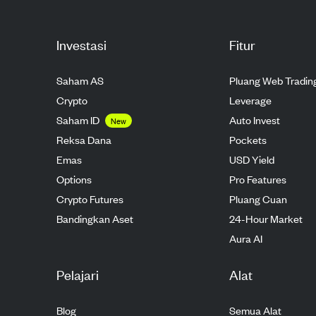
Investasi
Fitur
Saham AS
Pluang Web Tradin
Crypto
Leverage
Saham ID
Auto Invest
New
Reksa Dana
Pockets
Emas
USD Yield
Options
Pro Features
Crypto Futures
Pluang Cuan
Bandingkan Aset
24-Hour Market
Aura AI
Pelajari
Alat
Blog
Semua Alat