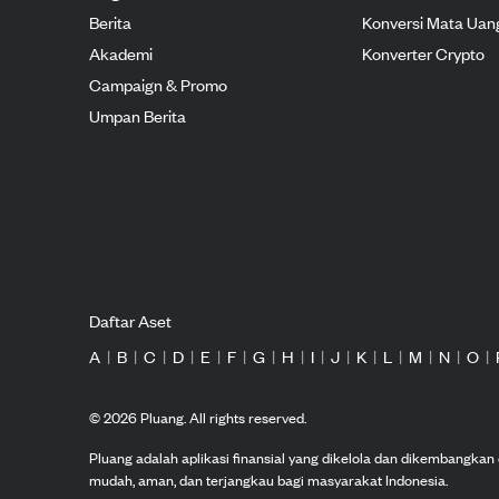
Berita
Konversi Mata Uan
Akademi
Konverter Crypto
Campaign & Promo
Umpan Berita
Daftar Aset
A
|
B
|
C
|
D
|
E
|
F
|
G
|
H
|
I
|
J
|
K
|
L
|
M
|
N
|
O
|
©
2026
Pluang. All rights reserved.
Pluang adalah aplikasi finansial yang dikelola dan dikembangka
mudah, aman, dan terjangkau bagi masyarakat Indonesia.