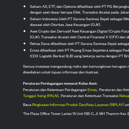
Saham AS, ETF, dan Options difasilitasi oleh PT PG Berjang
dengan aset dasar berupa Efek. Transaksi dicatat pada Jakar
Saham Indonesia (oleh PT Sarana Santosa Sejati sebagai Mi
diawasi oleh Otoritas Jasa Keuangan (OJK).
Aset Crypto dan Derivatif Aset Keuangan Digital (Crypto Fut
(OJK). Transaksi dicatat oleh Central Finansial X (CFX) dan di
Reksa Dana difasilitasi oleh PT Sarana Santosa Sejati seba
Emas difasilitasi oleh PT Pluang Emas Sejahtera sebagai Pe
ICDX Logistik Berikat (ILB) yang bekerja sama dengan PT Brink
Semua investasi mengandung risiko dan kemungkinan kerugian nilai
disediakan untuk tujuan informasi dan ilustrasi.
Peraturan Perdagangan menurut Kelas Aset:
Peraturan dan Ketentuan Perdagangan
Emas
,
Peraturan dan Ke
Tunggal Asing (PALN)
,
Peraturan dan Ketentuan Transaksi
Reksa
Baca
Ringkasan Informasi Produk Dan/Atau Layanan (RIPLAY)
un
The Plaza Office Tower Lantai 15 Unit 15B-C, Jl. MH Thamrin Kav