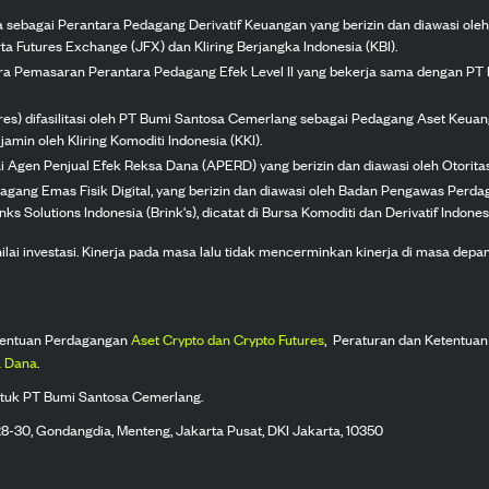
ka sebagai Perantara Pedagang Derivatif Keuangan yang berizin dan diawasi ole
ta Futures Exchange (JFX) dan Kliring Berjangka Indonesia (KBI).
tra Pemasaran Perantara Pedagang Efek Level II yang bekerja sama dengan PT 
ures) difasilitasi oleh PT Bumi Santosa Cemerlang sebagai Pedagang Aset Keuan
jamin oleh Kliring Komoditi Indonesia (KKI).
gai Agen Penjual Efek Reksa Dana (APERD) yang berizin dan diawasi oleh Otorit
dagang Emas Fisik Digital, yang berizin dan diawasi oleh Badan Pengawas Perd
s Solutions Indonesia (Brink's), dicatat di Bursa Komoditi dan Derivatif Indones
 investasi. Kinerja pada masa lalu tidak mencerminkan kinerja di masa depan. K
tentuan Perdagangan
Aset Crypto dan Crypto Futures
,
Peraturan dan Ketentuan
 Dana
.
tuk PT Bumi Santosa Cemerlang.
 28-30, Gondangdia, Menteng, Jakarta Pusat, DKI Jakarta, 10350