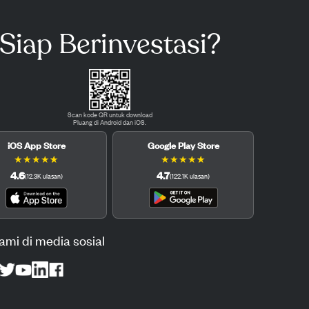
Siap Berinvestasi?
Scan kode QR untuk download
Pluang di Android dan iOS.
iOS App Store
Google Play Store
★
★
★
★
★
★
★
★
★
★
4.6
4.7
(
12.3K
ulasan
)
(
122.1K
ulasan
)
kami di media sosial