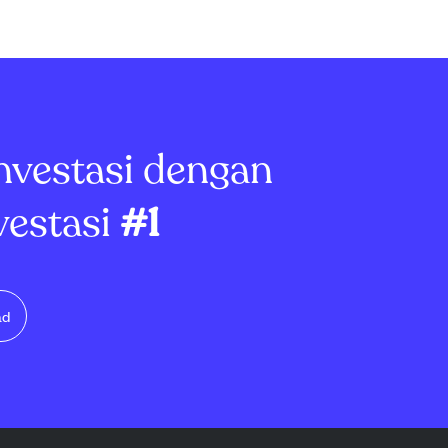
nvestasi dengan
vestasi
#1
ad