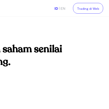
|
ID
EN
Trading di Web
saham senilai
ng.