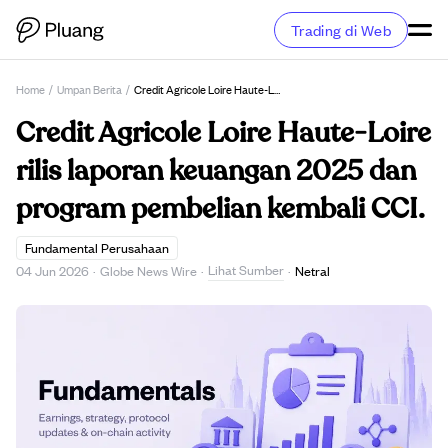
Trading di Web
Home
/
Umpan Berita
/
Credit Agricole Loire Haute-Loire Rilis Laporan Keuangan 2025 Dan Program Pembelian Kembali CCI.
Credit Agricole Loire Haute-Loire
rilis laporan keuangan 2025 dan
program pembelian kembali CCI.
Fundamental Perusahaan
Lihat Sumber
04 Jun 2026
·
Globe News Wire
·
·
Netral