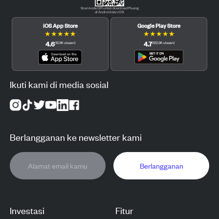
Scan kode QR untuk download Pluang
di Android dan iOS.
iOS App Store
Google Play Store
★
★
★
★
★
★
★
★
★
★
4.6
4.7
(
12.3K
ulasan
)
(
122.3K
ulasan
)
Ikuti kami di media sosial
Berlangganan ke newsletter kami
Berlangganan
Investasi
Fitur