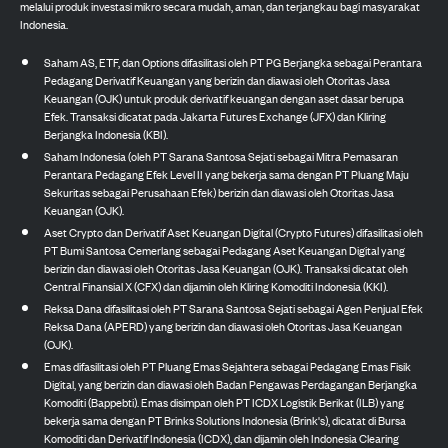
melalui produk investasi mikro secara mudah, aman, dan terjangkau bagi masyarakat
Indonesia.
Saham AS, ETF, dan Options difasilitasi oleh PT PG Berjangka sebagai Perantara
Pedagang Derivatif Keuangan yang berizin dan diawasi oleh Otoritas Jasa
Keuangan (OJK) untuk produk derivatif keuangan dengan aset dasar berupa
Efek. Transaksi dicatat pada Jakarta Futures Exchange (JFX) dan Kliring
Berjangka Indonesia (KBI).
Saham Indonesia (oleh PT Sarana Santosa Sejati sebagai Mitra Pemasaran
Perantara Pedagang Efek Level II yang bekerja sama dengan PT Pluang Maju
Sekuritas sebagai Perusahaan Efek) berizin dan diawasi oleh Otoritas Jasa
Keuangan (OJK).
Aset Crypto dan Derivatif Aset Keuangan Digital (Crypto Futures) difasilitasi oleh
PT Bumi Santosa Cemerlang sebagai Pedagang Aset Keuangan Digital yang
berizin dan diawasi oleh Otoritas Jasa Keuangan (OJK). Transaksi dicatat oleh
Central Finansial X (CFX) dan dijamin oleh Kliring Komoditi Indonesia (KKI).
Reksa Dana difasilitasi oleh PT Sarana Santosa Sejati sebagai Agen Penjual Efek
Reksa Dana (APERD) yang berizin dan diawasi oleh Otoritas Jasa Keuangan
(OJK).
Emas difasilitasi oleh PT Pluang Emas Sejahtera sebagai Pedagang Emas Fisik
Digital, yang berizin dan diawasi oleh Badan Pengawas Perdagangan Berjangka
Komoditi (Bappebti). Emas disimpan oleh PT ICDX Logistik Berikat (ILB) yang
bekerja sama dengan PT Brinks Solutions Indonesia (Brink's), dicatat di Bursa
Komoditi dan Derivatif Indonesia (ICDX), dan dijamin oleh Indonesia Clearing