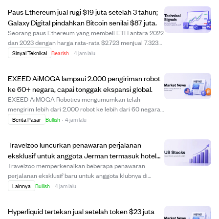
Paus Ethereum jual rugi $19 juta setelah 3 tahun;
Galaxy Digital pindahkan Bitcoin senilai $87 juta.
Seorang paus Ethereum yang membeli ETH antara 2022
dan 2023 dengan harga rata-rata $2.723 menjual 7.323
ETH pada 8 Agustus, mengalami kerugian lebih dari $19
Sinyal Teknikal
Bearish
·
4 jam lalu
juta setelah bertahan bertahun-tahun. Penjualan ini di
harga sekitar $1.906 per ETH menandai...
EXEED AiMOGA lampaui 2.000 pengiriman robot
ke 60+ negara, capai tonggak ekspansi global.
EXEED AiMOGA Robotics mengumumkan telah
mengirim lebih dari 2.000 robot ke lebih dari 60 negara.
Tonggak ini menandai pergeseran dari ekspor produk ke
Berita Pasar
Bullish
·
4 jam lalu
penerapan komersial berskala besar, dengan robot
digunakan dalam pengelolaan lalu lintas, panduan m...
Travelzoo luncurkan penawaran perjalanan
eksklusif untuk anggota Jerman termasuk hotel
mewah dan vila di Maladewa.
Travelzoo memperkenalkan beberapa penawaran
perjalanan eksklusif baru untuk anggota klubnya di
Jerman, dengan diskon menginap di destinasi unik dan
Lainnya
Bullish
·
4 jam lalu
mewah. Penawaran utama meliputi hotel dewasa baru
dengan desain gua di Alpen seharga €349 per orang, h...
Hyperliquid tertekan jual setelah token $23 juta