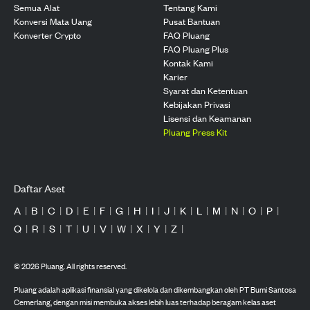
Semua Alat
Tentang Kami
Konversi Mata Uang
Pusat Bantuan
Konverter Crypto
FAQ Pluang
FAQ Pluang Plus
Kontak Kami
Karier
Syarat dan Ketentuan
Kebijakan Privasi
Lisensi dan Keamanan
Pluang Press Kit
Daftar Aset
A
|
B
|
C
|
D
|
E
|
F
|
G
|
H
|
I
|
J
|
K
|
L
|
M
|
N
|
O
|
P
|
Q
|
R
|
S
|
T
|
U
|
V
|
W
|
X
|
Y
|
Z
|
©
2026
Pluang. All rights reserved.
Pluang adalah aplikasi finansial yang dikelola dan dikembangkan oleh PT Bumi Santosa
Cemerlang, dengan misi membuka akses lebih luas terhadap beragam kelas aset