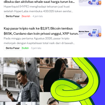
dibuka dan aktivitas whale saat harga turun ke
$54
Hyperliquid (HYPE) menghadapi tekanan jual kuat
setelah HyperLabs membuka 433.025 token senilai
$23,46 juta dan mulai menyetorkannya ke bursa,
Berita Pasar
Bearish
·
4 jam lalu
menandakan potensi penjualan besar. Meskipun ada
aktivitas beli whale yang menarik 197.360 HYPE dari
Kap pasar kripto naik ke $2,9T; Bitcoin tembus
Coinba...
$65K, Cardano dan koin privasi unggul, XRP turun.
Pada minggu pertama Agustus 2026, pasar kripto
melonjak dengan kapitalisasi total naik dari di bawah
$2,2 triliun menjadi $2,9 triliun. Bitcoin memimpin
Berita Pasar
Bullish
·
5 jam lalu
kenaikan dengan naik lebih dari 3% menembus $65.300
meski ada hambatan regulasi dari kegagalan Se...