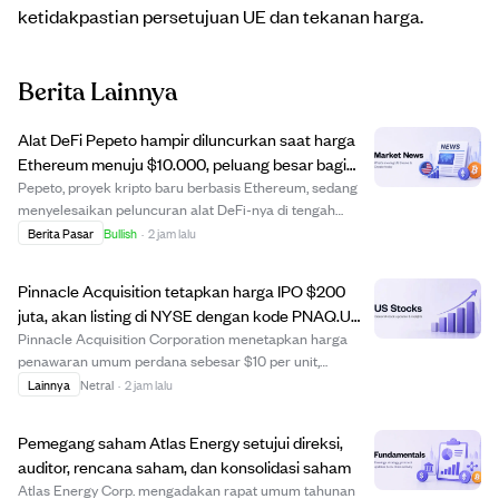
ketidakpastian persetujuan UE dan tekanan harga.
Berita Lainnya
Alat DeFi Pepeto hampir diluncurkan saat harga
Ethereum menuju $10.000, peluang besar bagi
investor awal.
Pepeto, proyek kripto baru berbasis Ethereum, sedang
menyelesaikan peluncuran alat DeFi-nya di tengah
prediksi harga Ethereum yang bullish hingga $10.000
Berita Pasar
Bullish
·
2 jam lalu
tahun ini. Meski potensi kenaikan harga Ethereum
terbatas sekitar 6x karena kapitalisasi pasar b...
Pinnacle Acquisition tetapkan harga IPO $200
juta, akan listing di NYSE dengan kode PNAQ.U
mulai 7 Agustus 2026
Pinnacle Acquisition Corporation menetapkan harga
penawaran umum perdana sebesar $10 per unit,
mengumpulkan dana $200 juta dari 20 juta unit yang
Lainnya
Netral
·
2 jam lalu
ditawarkan. Setiap unit terdiri dari satu saham biasa
Kelas A dan hak untuk menerima saham tambahan
Pemegang saham Atlas Energy setujui direksi,
sete...
auditor, rencana saham, dan konsolidasi saham
Atlas Energy Corp. mengadakan rapat umum tahunan