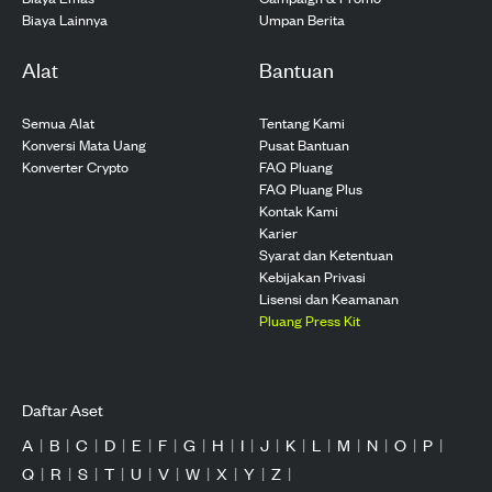
Biaya Lainnya
Umpan Berita
Alat
Bantuan
Semua Alat
Tentang Kami
Konversi Mata Uang
Pusat Bantuan
Konverter Crypto
FAQ Pluang
FAQ Pluang Plus
Kontak Kami
Karier
Syarat dan Ketentuan
Kebijakan Privasi
Lisensi dan Keamanan
Pluang Press Kit
Daftar Aset
A
|
B
|
C
|
D
|
E
|
F
|
G
|
H
|
I
|
J
|
K
|
L
|
M
|
N
|
O
|
P
|
Q
|
R
|
S
|
T
|
U
|
V
|
W
|
X
|
Y
|
Z
|