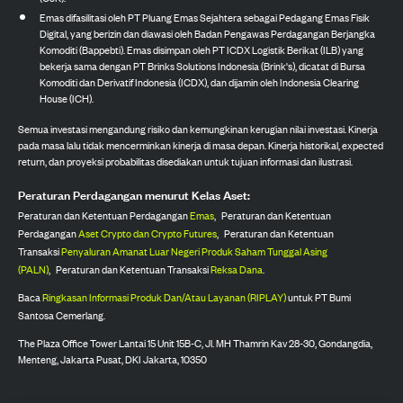
Emas difasilitasi oleh PT Pluang Emas Sejahtera sebagai Pedagang Emas Fisik
Digital, yang berizin dan diawasi oleh Badan Pengawas Perdagangan Berjangka
Komoditi (Bappebti). Emas disimpan oleh PT ICDX Logistik Berikat (ILB) yang
bekerja sama dengan PT Brinks Solutions Indonesia (Brink's), dicatat di Bursa
Komoditi dan Derivatif Indonesia (ICDX), dan dijamin oleh Indonesia Clearing
House (ICH).
Semua investasi mengandung risiko dan kemungkinan kerugian nilai investasi. Kinerja
pada masa lalu tidak mencerminkan kinerja di masa depan. Kinerja historikal, expected
return, dan proyeksi probabilitas disediakan untuk tujuan informasi dan ilustrasi.
Peraturan Perdagangan menurut Kelas Aset:
Peraturan dan Ketentuan Perdagangan
Emas
,
Peraturan dan Ketentuan
Perdagangan
Aset Crypto dan Crypto Futures
,
Peraturan dan Ketentuan
Transaksi
Penyaluran Amanat Luar Negeri Produk Saham Tunggal Asing
(PALN)
,
Peraturan dan Ketentuan Transaksi
Reksa Dana
.
Baca
Ringkasan Informasi Produk Dan/Atau Layanan (RIPLAY)
untuk PT Bumi
Santosa Cemerlang.
The Plaza Office Tower Lantai 15 Unit 15B-C, Jl. MH Thamrin Kav 28-30, Gondangdia,
Menteng, Jakarta Pusat, DKI Jakarta, 10350