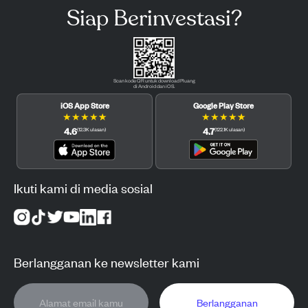
Siap Berinvestasi?
Scan kode QR untuk download Pluang
di Android dan iOS.
iOS App Store
Google Play Store
★
★
★
★
★
★
★
★
★
★
4.6
4.7
(
12.3K
ulasan
)
(
122.1K
ulasan
)
Ikuti kami di media sosial
Berlangganan ke newsletter kami
Berlangganan