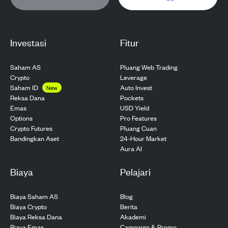
Investasi
Fitur
Saham AS
Pluang Web Trading
Crypto
Leverage
Saham ID
Auto Invest
New
Pockets
Reksa Dana
USD Yield
Emas
Pro Features
Options
Pluang Cuan
Crypto Futures
24-Hour Market
Bandingkan Aset
Aura AI
Biaya
Pelajari
Biaya Saham AS
Blog
Biaya Crypto
Berita
Biaya Reksa Dana
Akademi
Biaya Emas
Campaign & Promo