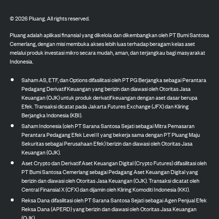
©
2026
Pluang. All rights reserved.
Pluang adalah aplikasi finansial yang dikelola dan dikembangkan oleh PT Bumi Santosa
Cemerlang, dengan misi membuka akses lebih luas terhadap beragam kelas aset
melalui produk investasi mikro secara mudah, aman, dan terjangkau bagi masyarakat
Indonesia.
Saham AS, ETF, dan Options difasilitasi oleh PT PG Berjangka sebagai Perantara
Pedagang Derivatif Keuangan yang berizin dan diawasi oleh Otoritas Jasa
Keuangan (OJK) untuk produk derivatif keuangan dengan aset dasar berupa
Efek. Transaksi dicatat pada Jakarta Futures Exchange (JFX) dan Kliring
Berjangka Indonesia (KBI).
Saham Indonesia (oleh PT Sarana Santosa Sejati sebagai Mitra Pemasaran
Perantara Pedagang Efek Level II yang bekerja sama dengan PT Pluang Maju
Sekuritas sebagai Perusahaan Efek) berizin dan diawasi oleh Otoritas Jasa
Keuangan (OJK).
Aset Crypto dan Derivatif Aset Keuangan Digital (Crypto Futures) difasilitasi oleh
PT Bumi Santosa Cemerlang sebagai Pedagang Aset Keuangan Digital yang
berizin dan diawasi oleh Otoritas Jasa Keuangan (OJK). Transaksi dicatat oleh
Central Finansial X (CFX) dan dijamin oleh Kliring Komoditi Indonesia (KKI).
Reksa Dana difasilitasi oleh PT Sarana Santosa Sejati sebagai Agen Penjual Efek
Reksa Dana (APERD) yang berizin dan diawasi oleh Otoritas Jasa Keuangan
(OJK).