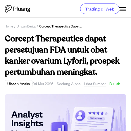
Trading di Web
Home
/
Umpan Berita
/
Corcept Therapeutics Dapat Persetujuan FDA Untuk Obat Kanker Ovarium Lyforli, Prospek Pertumbuhan Meningkat.
Corcept Therapeutics dapat
persetujuan FDA untuk obat
kanker ovarium Lyforli, prospek
pertumbuhan meningkat.
Lihat Sumber
Ulasan Analis
04 Mei 2026
·
Seeking Alpha
·
·
Bullish