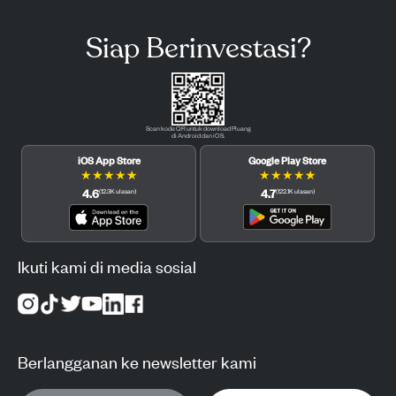
Siap Berinvestasi?
Scan kode QR untuk download Pluang
di Android dan iOS.
iOS App Store
Google Play Store
★
★
★
★
★
★
★
★
★
★
4.6
4.7
(
12.3K
ulasan
)
(
122.1K
ulasan
)
Ikuti kami di media sosial
Berlangganan ke newsletter kami