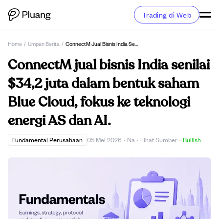
Trading di Web
Home
/
Umpan Berita
/
ConnectM Jual Bisnis India Senilai $34,2 Juta Dalam Bentuk Saham Blue Cloud, Fokus Ke Teknologi Energi AS Dan AI.
ConnectM jual bisnis India senilai
$34,2 juta dalam bentuk saham
Blue Cloud, fokus ke teknologi
energi AS dan AI.
Lihat Sumber
Fundamental Perusahaan
05 Mei 2026
·
Na
·
·
Bullish