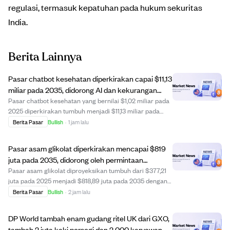
regulasi, termasuk kepatuhan pada hukum sekuritas
India.
Berita Lainnya
Pasar chatbot kesehatan diperkirakan capai $11,13
miliar pada 2035, didorong AI dan kekurangan
dokter.
Pasar chatbot kesehatan yang bernilai $1,02 miliar pada
2025 diperkirakan tumbuh menjadi $11,13 miliar pada
2035 dengan CAGR 27,05%. Pertumbuhan ini didorong
Berita Pasar
Bullish
·
1 jam lalu
oleh kemajuan AI generatif, adopsi layanan kesehatan
virtual, integrasi EHR, dan kekurangan ...
Pasar asam glikolat diperkirakan mencapai $819
juta pada 2035, didorong oleh permintaan
skincare dan formulasi canggih.
Pasar asam glikolat diproyeksikan tumbuh dari $377,21
juta pada 2025 menjadi $818,89 juta pada 2035 dengan
CAGR 8,06%. Pertumbuhan didorong oleh meningkatnya
Berita Pasar
Bullish
·
2 jam lalu
permintaan kosmetik untuk eksfoliasi dan anti-penuaan,
serta penggunaan industri seperti pen...
DP World tambah enam gudang ritel UK dari GXO,
tambah 2 juta kaki persegi dan 2.000 karyawan.