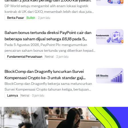
DP World setuju mengambil alih enam lokasi logistik
kontrak di UK dari GXO, menambah lebih dari dua juta
kaki persegi ruang gudang dan 2.000 karyawan ke
Berita Pasar
Bullish
·
2 jam lalu
operasinya di UK. Lokasi ini melayani peritel besar
seperti Asda, Sainsbury’s, dan Co-op, dan tra...
Saham bonus tertunda direksi PayPoint cair dan
beberapa saham dijual seharga £6,18 pada 5
Agustus 2026
Pada 5 Agustus 2026, PayPoint Plc mengumumkan
pencairan saham bonus tertunda yang diberikan kepada
direksi dan manajer senior pada Juli 2023 setelah
Fundamental Perusahaan
Netral
·
2 jam lalu
memenuhi syarat masa kerja berkelanjutan. Saham
tersebut dicairkan dengan harga £6,181815 per saham, ...
BlockComp dan Dragonfly luncurkan Survei
Kompensasi Crypto ke-3 untuk standar gaji
industri.
BlockComp dan Dragonfly bekerja sama meluncurkan
Survei Kompensasi Crypto tahunan ketiga, bertujuan
membuat database gaji paling lengkap di industri crypto.
Lainnya
Netral
·
3 jam lalu
Survei ini mengumpulkan data kompensasi anonim dari
lebih 55 perusahaan crypto di 100+ negara...