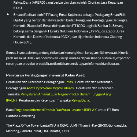
Reksa Dana (APERD) yang berizin dan diawasi oleh Otoritas Jasa Keuangan
(OJK).
Emas difasilitasi oleh PT Pluang Emas Sejahtera sebagai Pedagang Emas Fisik
Digital, yang berizin dan diawasi oleh Badan Pengawas Perdagangan Berjangka
Komoditi (Bappebti). Emas disimpan oleh PT ICDX Logistik Berikat (ILB) yang
bekerja sama dengan PT Brinks Solutions Indonesia (Brink's), dicatat di Bursa
Komoditi dan Derivatif Indonesia (ICDX), dan dijamin oleh Indonesia Clearing
House (ICH).
Semua investasi mengandung risiko dan kemungkinan kerugian nilai investasi. Kinerja
pada masa lalu tidak mencerminkan kinerja di masa depan. Kinerja historikal, expected
return, dan proyeksi probabilitas disediakan untuk tujuan informasi dan ilustrasi.
Peraturan Perdagangan menurut Kelas Aset:
Peraturan dan Ketentuan Perdagangan
Emas
,
Peraturan dan Ketentuan
Perdagangan
Aset Crypto dan Crypto Futures
,
Peraturan dan Ketentuan
Transaksi
Penyaluran Amanat Luar Negeri Produk Saham Tunggal Asing
(PALN)
,
Peraturan dan Ketentuan Transaksi
Reksa Dana
.
Baca
Ringkasan Informasi Produk Dan/Atau Layanan (RIPLAY)
untuk PT Bumi
Santosa Cemerlang.
The Plaza Office Tower Lantai 15 Unit 15B-C, Jl. MH Thamrin Kav 28-30, Gondangdia,
Menteng, Jakarta Pusat, DKI Jakarta, 10350