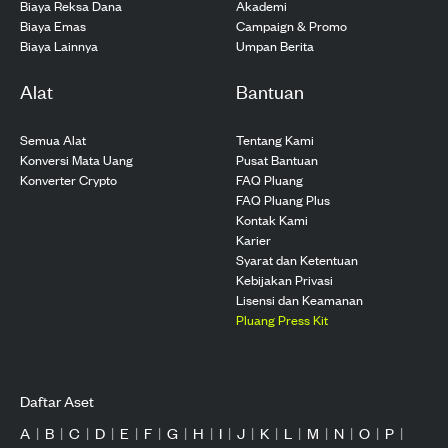
Biaya Reksa Dana
Akademi
Biaya Emas
Campaign & Promo
Biaya Lainnya
Umpan Berita
Alat
Bantuan
Semua Alat
Tentang Kami
Konversi Mata Uang
Pusat Bantuan
Konverter Crypto
FAQ Pluang
FAQ Pluang Plus
Kontak Kami
Karier
Syarat dan Ketentuan
Kebijakan Privasi
Lisensi dan Keamanan
Pluang Press Kit
Daftar Aset
A
|
B
|
C
|
D
|
E
|
F
|
G
|
H
|
I
|
J
|
K
|
L
|
M
|
N
|
O
|
P
|