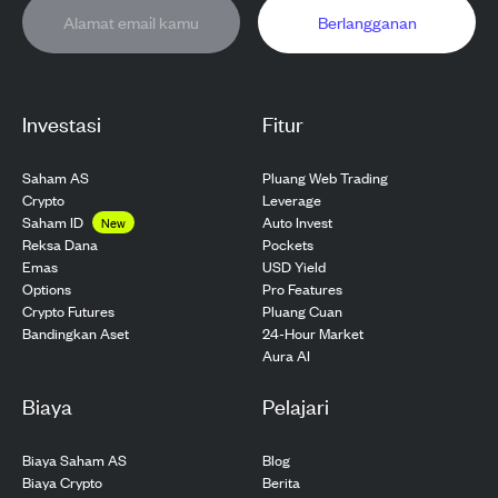
Berlangganan
Investasi
Fitur
Saham AS
Pluang Web Trading
Crypto
Leverage
Saham ID
Auto Invest
New
Pockets
Reksa Dana
USD Yield
Emas
Pro Features
Options
Pluang Cuan
Crypto Futures
24-Hour Market
Bandingkan Aset
Aura AI
Biaya
Pelajari
Biaya Saham AS
Blog
Biaya Crypto
Berita