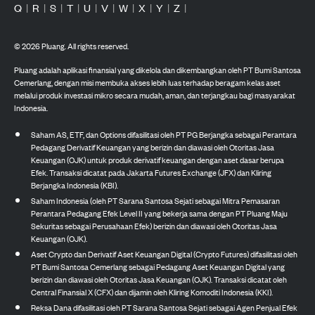
Q
|
R
|
S
|
T
|
U
|
V
|
W
|
X
|
Y
|
Z
|
©
2026
Pluang. All rights reserved.
Pluang adalah aplikasi finansial yang dikelola dan dikembangkan oleh PT Bumi Santosa
Cemerlang, dengan misi membuka akses lebih luas terhadap beragam kelas aset
melalui produk investasi mikro secara mudah, aman, dan terjangkau bagi masyarakat
Indonesia.
Saham AS, ETF, dan Options difasilitasi oleh PT PG Berjangka sebagai Perantara
Pedagang Derivatif Keuangan yang berizin dan diawasi oleh Otoritas Jasa
Keuangan (OJK) untuk produk derivatif keuangan dengan aset dasar berupa
Efek. Transaksi dicatat pada Jakarta Futures Exchange (JFX) dan Kliring
Berjangka Indonesia (KBI).
Saham Indonesia (oleh PT Sarana Santosa Sejati sebagai Mitra Pemasaran
Perantara Pedagang Efek Level II yang bekerja sama dengan PT Pluang Maju
Sekuritas sebagai Perusahaan Efek) berizin dan diawasi oleh Otoritas Jasa
Keuangan (OJK).
Aset Crypto dan Derivatif Aset Keuangan Digital (Crypto Futures) difasilitasi oleh
PT Bumi Santosa Cemerlang sebagai Pedagang Aset Keuangan Digital yang
berizin dan diawasi oleh Otoritas Jasa Keuangan (OJK). Transaksi dicatat oleh
Central Finansial X (CFX) dan dijamin oleh Kliring Komoditi Indonesia (KKI).
Reksa Dana difasilitasi oleh PT Sarana Santosa Sejati sebagai Agen Penjual Efek