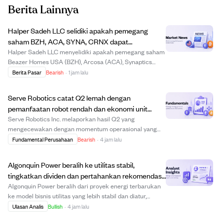
Berita Lainnya
Halper Sadeh LLC selidiki apakah pemegang
saham BZH, ACA, SYNA, CRNX dapat
kesepakatan adil dalam penjualan terbaru.
Halper Sadeh LLC menyelidiki apakah pemegang saham
Beazer Homes USA (BZH), Arcosa (ACA), Synaptics
(SYNA), dan Crinetics Pharmaceuticals (CRNX)
Berita Pasar
Bearish
·
1 jam lalu
mendapatkan perlakuan adil dalam penjualan
perusahaan mereka baru-baru ini. Firma hukum ini
Serve Robotics catat Q2 lemah dengan
mencurigai ada...
pemanfaatan robot rendah dan ekonomi unit
buruk, posisi pengiriman makanan diragukan.
Serve Robotics Inc. melaporkan hasil Q2 yang
mengecewakan dengan momentum operasional yang
lemah dan pemanfaatan robot pengiriman otonom
Fundamental Perusahaan
Bearish
·
4 jam lalu
sebanyak 2000 unit yang rendah, terutama karena
permintaan rendah dari mitra seperti Uber Eats. Posisi
Algonquin Power beralih ke utilitas stabil,
perusahaan...
tingkatkan dividen dan pertahankan rekomendasi
beli dengan target harga $6,50.
Algonquin Power beralih dari proyek energi terbarukan
ke model bisnis utilitas yang lebih stabil dan diatur,
mengurangi risiko dan membuat arus kas lebih dapat
Ulasan Analis
Bullish
·
4 jam lalu
diprediksi. Perubahan strategi ini menurunkan valuasi