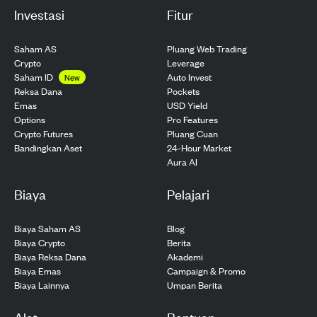
Investasi
Fitur
Saham AS
Pluang Web Trading
Crypto
Leverage
Saham ID
Auto Invest
New
Pockets
Reksa Dana
USD Yield
Emas
Pro Features
Options
Pluang Cuan
Crypto Futures
24-Hour Market
Bandingkan Aset
Aura AI
Biaya
Pelajari
Biaya Saham AS
Blog
Biaya Crypto
Berita
Biaya Reksa Dana
Akademi
Biaya Emas
Campaign & Promo
Biaya Lainnya
Umpan Berita
Alat
Bantuan