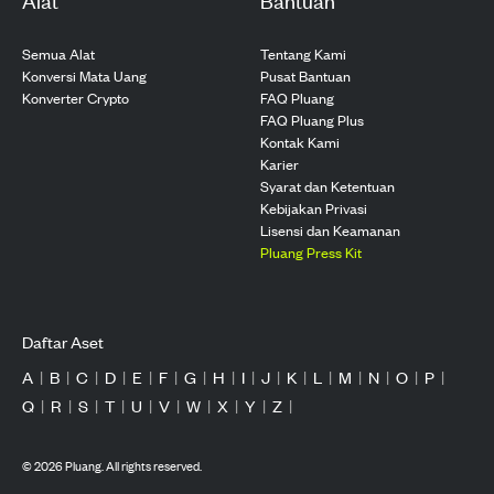
Semua Alat
Tentang Kami
Konversi Mata Uang
Pusat Bantuan
Konverter Crypto
FAQ Pluang
FAQ Pluang Plus
Kontak Kami
Karier
Syarat dan Ketentuan
Kebijakan Privasi
Lisensi dan Keamanan
Pluang Press Kit
Daftar Aset
A
|
B
|
C
|
D
|
E
|
F
|
G
|
H
|
I
|
J
|
K
|
L
|
M
|
N
|
O
|
P
|
Q
|
R
|
S
|
T
|
U
|
V
|
W
|
X
|
Y
|
Z
|
©
2026
Pluang. All rights reserved.