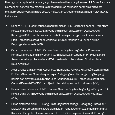
Pluang adalah aplikasi finansial yang dikelola dan dikembangkan oleh PT Bumi Santosa
Cemerlang, dengan misi membuka akses lebih luas terhadap beragam kelas aset
melalui produk investasi mikro secara mudah, aman, dan terjangkau bagi masyarakat
Indonesia.
Saham AS, ETF, dan Options difasilitasi oleh PT PG Berjangka sebagai Perantara
Pedagang Derivatif Keuangan yang berizin dan diawasi oleh Otoritas Jasa
Keuangan (OJK) untuk produk derivatif keuangan dengan aset dasar berupa
Efek. Transaksi dicatat pada Jakarta Futures Exchange (JFX) dan Kliring
Berjangka Indonesia (KBI).
Saham Indonesia (oleh PT Sarana Santosa Sejati sebagai Mitra Pemasaran
Perantara Pedagang Efek Level II yang bekerja sama dengan PT Pluang Maju
Sekuritas sebagai Perusahaan Efek) berizin dan diawasi oleh Otoritas Jasa
Keuangan (OJK).
Aset Crypto dan Derivatif Aset Keuangan Digital (Crypto Futures) difasilitasi oleh
PT Bumi Santosa Cemerlang sebagai Pedagang Aset Keuangan Digital yang
berizin dan diawasi oleh Otoritas Jasa Keuangan (OJK). Transaksi dicatat oleh
Central Finansial X (CFX) dan dijamin oleh Kliring Komoditi Indonesia (KKI).
Reksa Dana difasilitasi oleh PT Sarana Santosa Sejati sebagai Agen Penjual Efek
Reksa Dana (APERD) yang berizin dan diawasi oleh Otoritas Jasa Keuangan
(OJK).
Emas difasilitasi oleh PT Pluang Emas Sejahtera sebagai Pedagang Emas Fisik
Digital, yang berizin dan diawasi oleh Badan Pengawas Perdagangan Berjangka
Komoditi (Bappebti). Emas disimpan oleh PT ICDX Logistik Berikat (ILB) yang