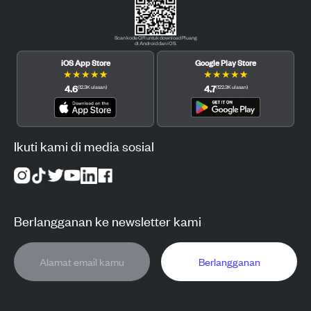
Scan kode QR untuk download Pluang
di Android dan iOS.
iOS App Store
Google Play Store
★
★
★
★
★
★
★
★
★
★
4.6
4.7
(
12.3K
ulasan
)
(
122.3K
ulasan
)
Ikuti kami di media sosial
Berlangganan ke newsletter kami
Berlangganan