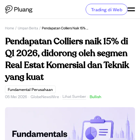
Trading di Web
Home
/
Umpan Berita
/
Pendapatan Colliers Naik 15% Di Q1 2026, Didorong Oleh Segmen Real Estat Komersial Dan Teknik Yang Kuat
Pendapatan Colliers naik 15% di
Q1 2026, didorong oleh segmen
Real Estat Komersial dan Teknik
yang kuat
Fundamental Perusahaan
Lihat Sumber
05 Mei 2026
·
GlobeNewsWire
·
·
Bullish