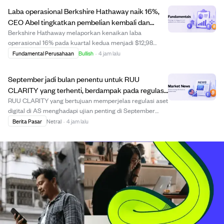
perusahaan, membuat sahamnya lebih m...
Laba operasional Berkshire Hathaway naik 16%,
CEO Abel tingkatkan pembelian kembali dan
saham.
Berkshire Hathaway melaporkan kenaikan laba
operasional 16% pada kuartal kedua menjadi $12,98
miliar, didorong oleh kinerja kuat di sektor energi, kereta
Fundamental Perusahaan
Bullish
·
4 jam lalu
api, dan manufaktur. CEO Greg Abel, pengganti Warren
Buffett, mulai menggunakan cadangan kas bes...
September jadi bulan penentu untuk RUU
CLARITY yang terhenti, berdampak pada regulasi
kripto dan masa depan XRP.
RUU CLARITY yang bertujuan memperjelas regulasi aset
digital di AS menghadapi ujian penting di September
setelah Senat gagal mencapai kesepakatan sebelum
Berita Pasar
Netral
·
4 jam lalu
masa reses Agustus. Kedua partai belum cukup
dukungan untuk mengesahkan RUU sendirian; Demokrat
...