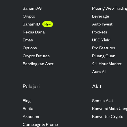
Saham AS
Pluang Web Tradin
Crypto
Leverage
Saham ID
Auto Invest
New
Reksa Dana
Pockets
Emas
USD Yield
Options
Pro Features
Crypto Futures
Pluang Cuan
Bandingkan Aset
24-Hour Market
Aura AI
Pelajari
Alat
Blog
Semua Alat
Berita
Konversi Mata Uan
Akademi
Konverter Crypto
Campaign & Promo