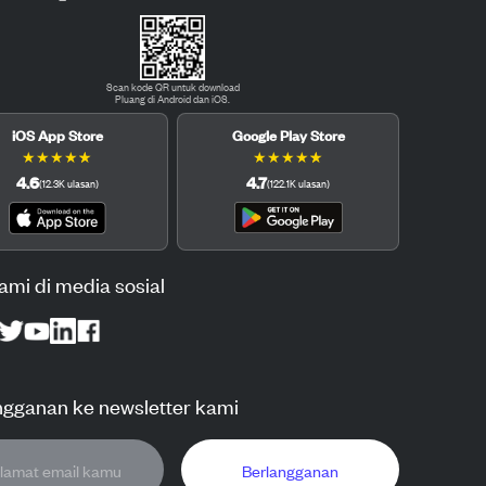
Scan kode QR untuk download
Pluang di Android dan iOS.
iOS App Store
Google Play Store
★
★
★
★
★
★
★
★
★
★
4.6
4.7
(
12.3K
ulasan
)
(
122.1K
ulasan
)
kami di media sosial
ngganan ke newsletter kami
Berlangganan