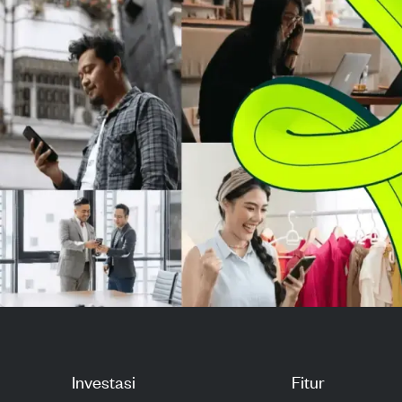
dan pendapatan Q2 lebih
solid dengan ma
rendah dari perkiraan...
28,3%, laba per
Investasi
Fitur