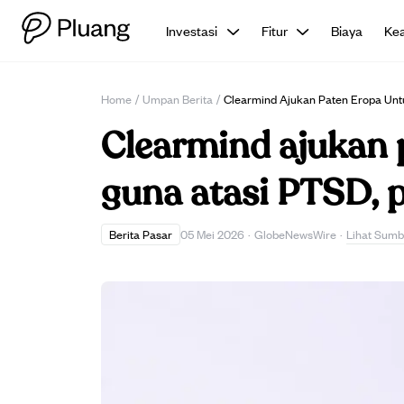
Investasi
Fitur
Biaya
Ke
Home
/
Umpan Berita
/
Clearmind Ajukan Paten Eropa Untu
Clearmind ajukan 
guna atasi PTSD, p
Lihat Sumb
Berita Pasar
05 Mei 2026
·
GlobeNewsWire
·