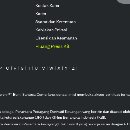
Kontak Kami
Karier
Syarat dan Ketentuan
Kebijakan Privasi
Lisensi dan Keamanan
Pluang Press Kit
P
|
Q
|
R
|
S
|
T
|
U
|
V
|
W
|
X
|
Y
|
Z
|
n oleh PT Bumi Santosa Cemerlang, dengan misi membuka akses lebih luas terha
ka sebagai Perantara Pedagang Derivatif Keuangan yang berizin dan diawasi ole
ta Futures Exchange (JFX) dan Kliring Berjangka Indonesia (KBI).
tra Pemasaran Perantara Pedagang Efek Level II yang bekerja sama dengan PT 