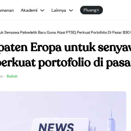
Pluang+
amanan
Akademi
Lainnya
k Senyawa Psikedelik Baru Guna Atasi PTSD, Perkuat Portofolio Di Pasar $30 M
paten Eropa untuk senyaw
erkuat portofolio di pasa
er
·
Bullish