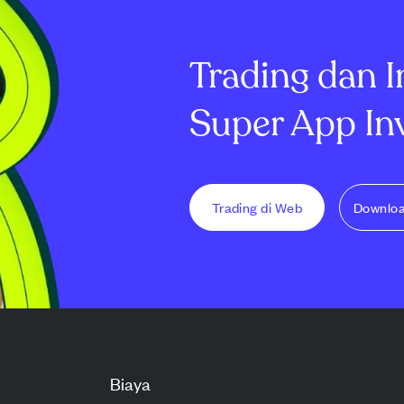
rgin kotor
pendapatan sedikit di bawah
sebesar $0,10 
 saham $...
perkiraan, Viasat melamp...
rendah dari divi.
Trading dan I
Super App In
Trading di Web
Downlo
Biaya