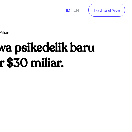
|
ID
EN
Trading di Web
iliar.
a psikedelik baru
r $30 miliar.