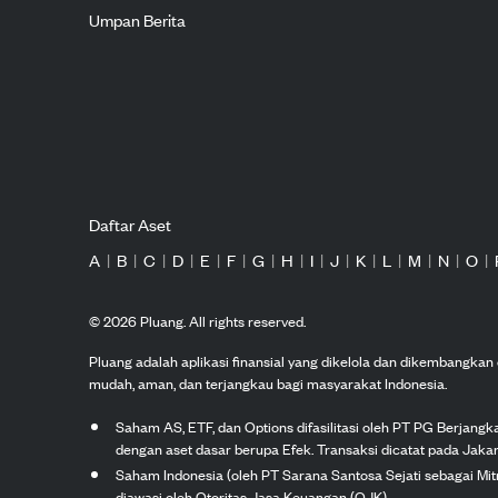
Umpan Berita
Daftar Aset
A
|
B
|
C
|
D
|
E
|
F
|
G
|
H
|
I
|
J
|
K
|
L
|
M
|
N
|
O
|
©
2026
Pluang. All rights reserved.
Pluang adalah aplikasi finansial yang dikelola dan dikembangka
mudah, aman, dan terjangkau bagi masyarakat Indonesia.
Saham AS, ETF, dan Options difasilitasi oleh PT PG Berjang
dengan aset dasar berupa Efek. Transaksi dicatat pada Jakar
Saham Indonesia (oleh PT Sarana Santosa Sejati sebagai Mi
diawasi oleh Otoritas Jasa Keuangan (OJK).