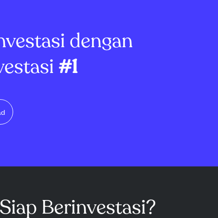
per saham, lebih
berpotensi undervalued.
..
Dengan rasio...
nvestasi dengan
vestasi
#1
ad
Siap Berinvestasi?