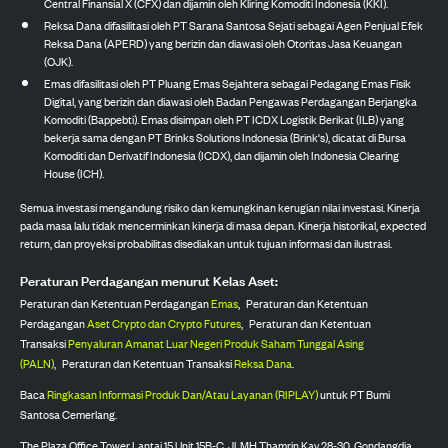
Central Finansial X (CFX) dan dijamin oleh Kliring Komoditi Indonesia (KKI).
Reksa Dana difasilitasi oleh PT Sarana Santosa Sejati sebagai Agen Penjual Efek
Reksa Dana (APERD) yang berizin dan diawasi oleh Otoritas Jasa Keuangan
(OJK).
Emas difasilitasi oleh PT Pluang Emas Sejahtera sebagai Pedagang Emas Fisik
Digital, yang berizin dan diawasi oleh Badan Pengawas Perdagangan Berjangka
Komoditi (Bappebti). Emas disimpan oleh PT ICDX Logistik Berikat (ILB) yang
bekerja sama dengan PT Brinks Solutions Indonesia (Brink's), dicatat di Bursa
Komoditi dan Derivatif Indonesia (ICDX), dan dijamin oleh Indonesia Clearing
House (ICH).
Semua investasi mengandung risiko dan kemungkinan kerugian nilai investasi. Kinerja
pada masa lalu tidak mencerminkan kinerja di masa depan. Kinerja historikal, expected
return, dan proyeksi probabilitas disediakan untuk tujuan informasi dan ilustrasi.
Peraturan Perdagangan menurut Kelas Aset:
Peraturan dan Ketentuan Perdagangan
Emas
,
Peraturan dan Ketentuan
Perdagangan
Aset Crypto dan Crypto Futures
,
Peraturan dan Ketentuan
Transaksi
Penyaluran Amanat Luar Negeri Produk Saham Tunggal Asing
(PALN)
,
Peraturan dan Ketentuan Transaksi
Reksa Dana
.
Baca
Ringkasan Informasi Produk Dan/Atau Layanan (RIPLAY)
untuk PT Bumi
Santosa Cemerlang.
The Plaza Office Tower Lantai 15 Unit 15B-C, Jl. MH Thamrin Kav 28-30, Gondangdia,