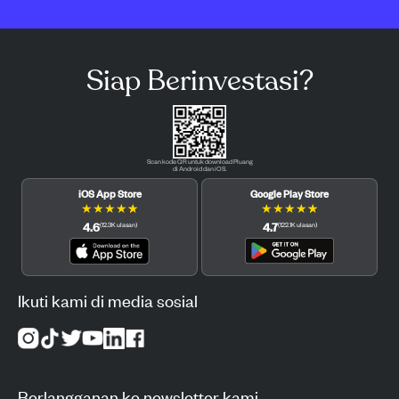
Siap Berinvestasi?
Scan kode QR untuk download Pluang
di Android dan iOS.
iOS App Store
Google Play Store
★
★
★
★
★
★
★
★
★
★
4.6
4.7
(
12.3K
ulasan
)
(
122.1K
ulasan
)
Ikuti kami di media sosial
Berlangganan ke newsletter kami