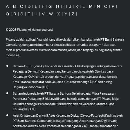
A
|
B
|
C
|
D
|
E
|
F
|
G
|
H
|
I
|
J
|
K
|
L
|
M
|
N
|
O
|
P
|
Q
|
R
|
S
|
T
|
U
|
V
|
W
|
X
|
Y
|
Z
|
©
2026
Pluang. All rights reserved.
Pluang adalah aplikasi finansial yang dikelola dan dikembangkan oleh PT Bumi Santosa
Cemerlang, dengan misi membuka akses lebih luas terhadap beragam kelas aset
melalui produk investasi mikro secara mudah, aman, dan terjangkau bagi masyarakat
Indonesia.
Saham AS, ETF, dan Options difasilitasi oleh PT PG Berjangka sebagai Perantara
Pedagang Derivatif Keuangan yang berizin dan diawasi oleh Otoritas Jasa
Keuangan (OJK) untuk produk derivatif keuangan dengan aset dasar berupa
Efek. Transaksi dicatat pada Jakarta Futures Exchange (JFX) dan Kliring
Berjangka Indonesia (KBI).
Saham Indonesia (oleh PT Sarana Santosa Sejati sebagai Mitra Pemasaran
Perantara Pedagang Efek Level II yang bekerja sama dengan PT Pluang Maju
Sekuritas sebagai Perusahaan Efek) berizin dan diawasi oleh Otoritas Jasa
Keuangan (OJK).
Aset Crypto dan Derivatif Aset Keuangan Digital (Crypto Futures) difasilitasi oleh
PT Bumi Santosa Cemerlang sebagai Pedagang Aset Keuangan Digital yang
berizin dan diawasi oleh Otoritas Jasa Keuangan (OJK). Transaksi dicatat oleh