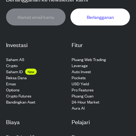
Berlangganan
Investasi
Fitur
Saham AS
Pluang Web Trading
Crypto
Leverage
Saham ID
Auto Invest
New
Pockets
Reksa Dana
USD Yield
Emas
Pro Features
Options
Pluang Cuan
Crypto Futures
24-Hour Market
Bandingkan Aset
Aura AI
Biaya
Pelajari