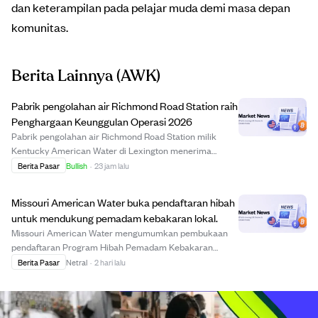
dan keterampilan pada pelajar muda demi masa depan
komunitas.
Berita Lainnya
(AWK)
Pabrik pengolahan air Richmond Road Station raih
Penghargaan Keunggulan Operasi 2026
Pabrik pengolahan air Richmond Road Station milik
Kentucky American Water di Lexington menerima
Penghargaan Keunggulan Operasi 2026 dari American
Berita Pasar
Bullish
·
23 jam lalu
Water Works Association. Penghargaan ini mengakui
kualitas air, keselamatan, inovasi, dan keunggulan ope...
Missouri American Water buka pendaftaran hibah
untuk mendukung pemadam kebakaran lokal.
Missouri American Water mengumumkan pembukaan
pendaftaran Program Hibah Pemadam Kebakaran
Tahunan untuk mendukung departemen pemadam
Berita Pasar
Netral
·
2 hari lalu
kebakaran di wilayah layanannya. Hibah ini membantu
biaya perlengkapan pelindung, alat komunikasi,
peralatan pemadam,...