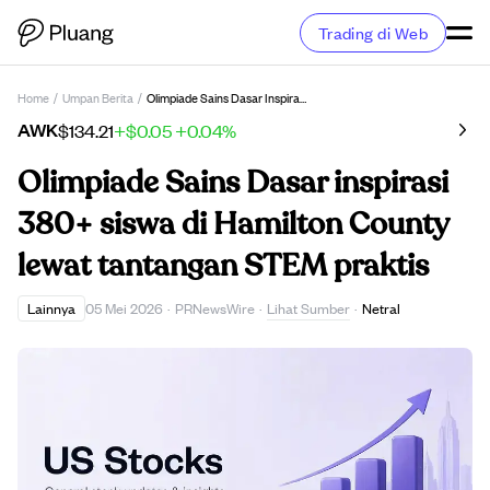
Trading di Web
Home
/
Umpan Berita
/
Olimpiade Sains Dasar Inspirasi 380+ Siswa Di Hamilton County Lewat Tantangan STEM Praktis
AWK
$134.21
+$0.05
+0.04%
Olimpiade Sains Dasar inspirasi
380+ siswa di Hamilton County
lewat tantangan STEM praktis
Lihat Sumber
Lainnya
05 Mei 2026
·
PRNewsWire
·
·
Netral