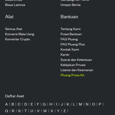
Biaya Lainnya
Umpan Berita
Alat
Bantuan
Semua Alat
Tentang Kami
Konversi Mata Uang
Pusat Bantuan
Konverter Crypto
FAQ Pluang
FAQ Pluang Plus
Kontak Kami
Karier
Syarat dan Ketentuan
Kebijakan Privasi
Lisensi dan Keamanan
Pluang Press Kit
Daftar Aset
A
|
B
|
C
|
D
|
E
|
F
|
G
|
H
|
I
|
J
|
K
|
L
|
M
|
N
|
O
|
P
|
Q
|
R
|
S
|
T
|
U
|
V
|
W
|
X
|
Y
|
Z
|