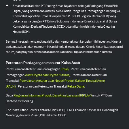
Emas difasilitasi oleh PT Pluang Emas Sejahtera sebagai Pedagang Emas Fisik
Digital, yang berizin dan diawasi oleh Badan Pengawas Perdagangan Berjangka
Komoditi (Bappebti). Emas disimpan oleh PT ICDX Logistik Berikat (ILB) yang
bekerja sama dengan PT Brinks Solutions Indonesia (Brink's), dicatat di Bursa
Komoditi dan Derivatif Indonesia (ICDX), dan dijamin oleh Indonesia Clearing
House (ICH).
Semua investasi mengandung risiko dan kemungkinan kerugian nilai investasi. Kinerja
pada masa lalu tidak mencerminkan kinerja di masa depan. Kinerja historikal, expected
return, dan proyeksi probabilitas disediakan untuk tujuan informasi dan ilustrasi.
Peraturan Perdagangan menurut Kelas Aset:
Peraturan dan Ketentuan Perdagangan
Emas
,
Peraturan dan Ketentuan
Perdagangan
Aset Crypto dan Crypto Futures
,
Peraturan dan Ketentuan
Transaksi
Penyaluran Amanat Luar Negeri Produk Saham Tunggal Asing
(PALN)
,
Peraturan dan Ketentuan Transaksi
Reksa Dana
.
Baca
Ringkasan Informasi Produk Dan/Atau Layanan (RIPLAY)
untuk PT Bumi
Santosa Cemerlang.
The Plaza Office Tower Lantai 15 Unit 15B-C, Jl. MH Thamrin Kav 28-30, Gondangdia,
Menteng, Jakarta Pusat, DKI Jakarta, 10350