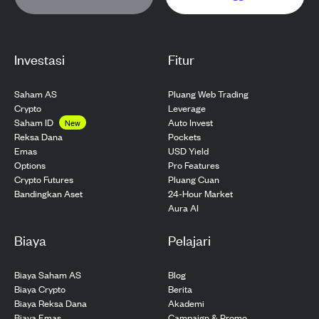
Investasi
Fitur
Saham AS
Pluang Web Trading
Crypto
Leverage
Saham ID
Auto Invest
New
Pockets
Reksa Dana
USD Yield
Emas
Pro Features
Options
Pluang Cuan
Crypto Futures
24-Hour Market
Bandingkan Aset
Aura AI
Biaya
Pelajari
Biaya Saham AS
Blog
Biaya Crypto
Berita
Biaya Reksa Dana
Akademi
Biaya Emas
Campaign & Promo