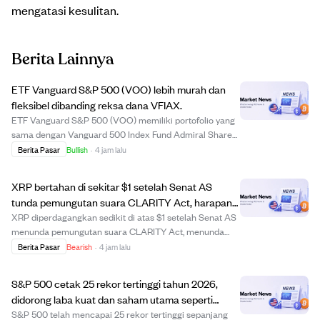
mengatasi kesulitan.
Berita Lainnya
ETF Vanguard S&P 500 (VOO) lebih murah dan
fleksibel dibanding reksa dana VFIAX.
ETF Vanguard S&P 500 (VOO) memiliki portofolio yang
sama dengan Vanguard 500 Index Fund Admiral Shares
(VFIAX) namun dengan biaya lebih rendah (0,03% vs
Berita Pasar
Bullish
·
4 jam lalu
0,04%), tanpa minimum investasi $3.000, dan tanpa
biaya transaksi di sebagian besar broker. VFIAX...
XRP bertahan di sekitar $1 setelah Senat AS
tunda pemungutan suara CLARITY Act, harapan
regulasi meredup.
XRP diperdagangkan sedikit di atas $1 setelah Senat AS
menunda pemungutan suara CLARITY Act, menunda
kejelasan aturan klasifikasi aset digital. Penundaan ini
Berita Pasar
Bearish
·
4 jam lalu
meredam optimisme jangka pendek meski ada
peningkatan teknis pada XRP Ledger untuk penggunaa...
S&P 500 cetak 25 rekor tertinggi tahun 2026,
didorong laba kuat dan saham utama seperti
Nvidia dan Micron.
S&P 500 telah mencapai 25 rekor tertinggi sepanjang