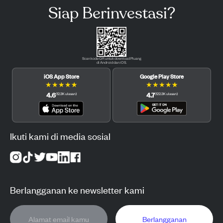
Siap Berinvestasi?
Scan kode QR untuk download Pluang
di Android dan iOS.
iOS App Store
Google Play Store
★
★
★
★
★
★
★
★
★
★
4.6
4.7
(
12.3K
ulasan
)
(
122.3K
ulasan
)
Ikuti kami di media sosial
Berlangganan ke newsletter kami
Berlangganan