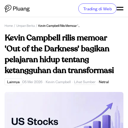
Trading di Web
Home
/
Umpan Berita
/
Kevin Campbell Rilis Memoar 'Out Of The Darkness' Bagikan Pelajaran Hidup Tentang Ketangguhan Dan Transformasi
Kevin Campbell rilis memoar
'Out of the Darkness' bagikan
pelajaran hidup tentang
ketangguhan dan transformasi
Lihat Sumber
Lainnya
05 Mei 2026
·
Kevin Campbell
·
·
Netral