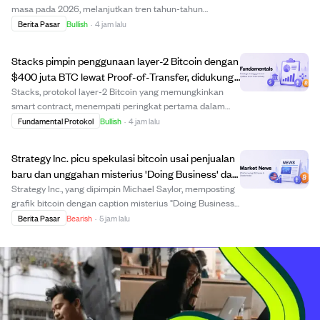
masa pada 2026, melanjutkan tren tahun-tahun
sebelumnya yang didorong oleh pertumbuhan laba yang
Berita Pasar
Bullish
·
4 jam lalu
kuat dan optimisme investor yang meningkat.
Kontributor utama termasuk Nvidia, Apple, dan terutama
Stacks pimpin penggunaan layer-2 Bitcoin dengan
Mi...
$400 juta BTC lewat Proof-of-Transfer, didukung
Bitfinex.
Stacks, protokol layer-2 Bitcoin yang memungkinkan
smart contract, menempati peringkat pertama dalam
penggunaan Bitcoin menurut Bitfinex. Protokol ini telah
Fundamental Protokol
Bullish
·
4 jam lalu
memindahkan lebih dari 4.000 BTC (sekitar $400 juta)
melalui mekanisme konsensus Proof-of-Tra...
Strategy Inc. picu spekulasi bitcoin usai penjualan
baru dan unggahan misterius 'Doing Business' dari
Michael Saylor.
Strategy Inc., yang dipimpin Michael Saylor, memposting
grafik bitcoin dengan caption misterius "Doing Business,"
memicu spekulasi langkah selanjutnya. Perusahaan
Berita Pasar
Bearish
·
5 jam lalu
baru-baru ini mengumumkan penjualan bitcoin,
mengurangi kepemilikan menjadi 842.138 BTC...