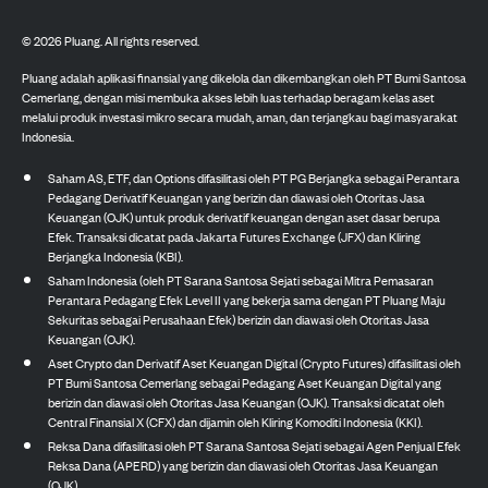
©
2026
Pluang. All rights reserved.
Pluang adalah aplikasi finansial yang dikelola dan dikembangkan oleh PT Bumi Santosa
Cemerlang, dengan misi membuka akses lebih luas terhadap beragam kelas aset
melalui produk investasi mikro secara mudah, aman, dan terjangkau bagi masyarakat
Indonesia.
Saham AS, ETF, dan Options difasilitasi oleh PT PG Berjangka sebagai Perantara
Pedagang Derivatif Keuangan yang berizin dan diawasi oleh Otoritas Jasa
Keuangan (OJK) untuk produk derivatif keuangan dengan aset dasar berupa
Efek. Transaksi dicatat pada Jakarta Futures Exchange (JFX) dan Kliring
Berjangka Indonesia (KBI).
Saham Indonesia (oleh PT Sarana Santosa Sejati sebagai Mitra Pemasaran
Perantara Pedagang Efek Level II yang bekerja sama dengan PT Pluang Maju
Sekuritas sebagai Perusahaan Efek) berizin dan diawasi oleh Otoritas Jasa
Keuangan (OJK).
Aset Crypto dan Derivatif Aset Keuangan Digital (Crypto Futures) difasilitasi oleh
PT Bumi Santosa Cemerlang sebagai Pedagang Aset Keuangan Digital yang
berizin dan diawasi oleh Otoritas Jasa Keuangan (OJK). Transaksi dicatat oleh
Central Finansial X (CFX) dan dijamin oleh Kliring Komoditi Indonesia (KKI).
Reksa Dana difasilitasi oleh PT Sarana Santosa Sejati sebagai Agen Penjual Efek
Reksa Dana (APERD) yang berizin dan diawasi oleh Otoritas Jasa Keuangan
(OJK).