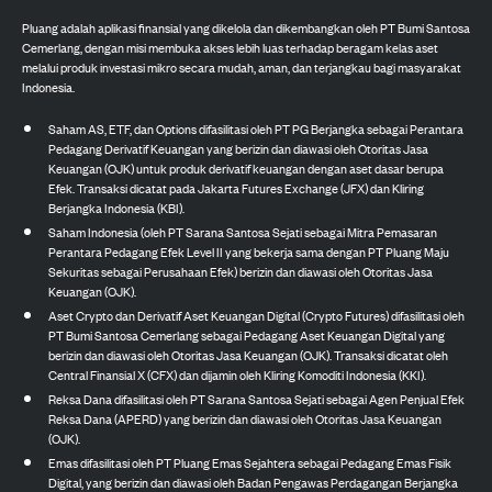
Pluang adalah aplikasi finansial yang dikelola dan dikembangkan oleh PT Bumi Santosa
Cemerlang, dengan misi membuka akses lebih luas terhadap beragam kelas aset
melalui produk investasi mikro secara mudah, aman, dan terjangkau bagi masyarakat
Indonesia.
Saham AS, ETF, dan Options difasilitasi oleh PT PG Berjangka sebagai Perantara
Pedagang Derivatif Keuangan yang berizin dan diawasi oleh Otoritas Jasa
Keuangan (OJK) untuk produk derivatif keuangan dengan aset dasar berupa
Efek. Transaksi dicatat pada Jakarta Futures Exchange (JFX) dan Kliring
Berjangka Indonesia (KBI).
Saham Indonesia (oleh PT Sarana Santosa Sejati sebagai Mitra Pemasaran
Perantara Pedagang Efek Level II yang bekerja sama dengan PT Pluang Maju
Sekuritas sebagai Perusahaan Efek) berizin dan diawasi oleh Otoritas Jasa
Keuangan (OJK).
Aset Crypto dan Derivatif Aset Keuangan Digital (Crypto Futures) difasilitasi oleh
PT Bumi Santosa Cemerlang sebagai Pedagang Aset Keuangan Digital yang
berizin dan diawasi oleh Otoritas Jasa Keuangan (OJK). Transaksi dicatat oleh
Central Finansial X (CFX) dan dijamin oleh Kliring Komoditi Indonesia (KKI).
Reksa Dana difasilitasi oleh PT Sarana Santosa Sejati sebagai Agen Penjual Efek
Reksa Dana (APERD) yang berizin dan diawasi oleh Otoritas Jasa Keuangan
(OJK).
Emas difasilitasi oleh PT Pluang Emas Sejahtera sebagai Pedagang Emas Fisik
Digital, yang berizin dan diawasi oleh Badan Pengawas Perdagangan Berjangka