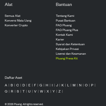
Alat
Bantuan
Semua Alat
Tentang Kami
Konversi Mata Uang
Pusat Bantuan
Konverter Crypto
FAQ Pluang
FAQ Pluang Plus
Kontak Kami
Karier
Syarat dan Ketentuan
Kebijakan Privasi
Lisensi dan Keamanan
Pluang Press Kit
Daftar Aset
A
|
B
|
C
|
D
|
E
|
F
|
G
|
H
|
I
|
J
|
K
|
L
|
M
|
N
|
O
|
P
|
Q
|
R
|
S
|
T
|
U
|
V
|
W
|
X
|
Y
|
Z
|
©
2026
Pluang. All rights reserved.