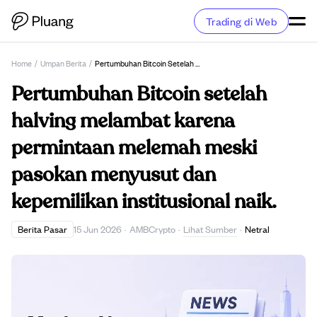
Trading di Web
Home
/
Umpan Berita
/
Pertumbuhan Bitcoin Setelah Halving Melambat Karena Permintaan Melemah Meski Pasokan Menyusut Dan Kepemilikan Institusional Naik.
Pertumbuhan Bitcoin setelah
halving melambat karena
permintaan melemah meski
pasokan menyusut dan
kepemilikan institusional naik.
Lihat Sumber
Berita Pasar
15 Jun 2026
·
AMBCrypto
·
·
Netral