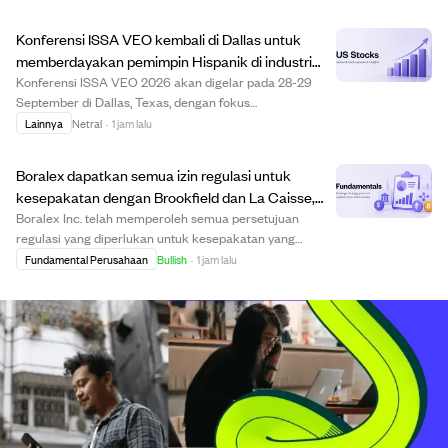
donat segar yang dipress menjadi keripik tipis dengan
lapisan gula maple, memberikan rasa...
Konferensi ISSA VEO kembali di Dallas untuk
memberdayakan pemimpin Hispanik di industri
kebersihan saat Bulan Warisan Hispanik
Konferensi ISSA VEO 2026 akan digelar pada 28-29
September di Dallas, Texas, dengan fokus
memberdayakan profesional Hispanik di industri
Lainnya
Netral
·
1 jam lalu
kebersihan dan solusi fasilitas. Acara ini, yang
bertepatan dengan Bulan Warisan Hispanik Nasional,
Boralex dapatkan semua izin regulasi untuk
menawarkan pe...
kesepakatan dengan Brookfield dan La Caisse,
ditargetkan selesai pertengahan Agustus.
Boralex Inc. telah memperoleh semua persetujuan
regulasi yang diperlukan untuk kesepakatan yang
diumumkan sebelumnya dengan Brookfield dan La
Fundamental Perusahaan
Bullish
·
1 jam lalu
Caisse. Kesepakatan ini, yang telah disetujui oleh
pemegang saham dan Pengadilan Tinggi Québec,
diperkirakan...