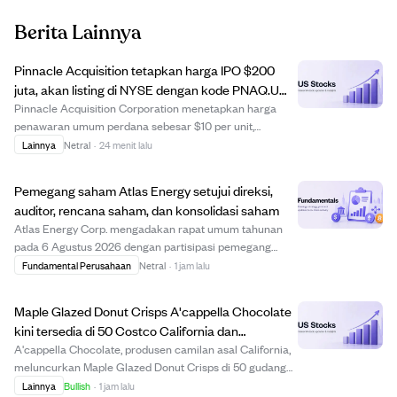
Berita Lainnya
Pinnacle Acquisition tetapkan harga IPO $200
juta, akan listing di NYSE dengan kode PNAQ.U
mulai 7 Agustus 2026
Pinnacle Acquisition Corporation menetapkan harga
penawaran umum perdana sebesar $10 per unit,
mengumpulkan dana $200 juta dari 20 juta unit yang
Lainnya
Netral
·
24 menit lalu
ditawarkan. Setiap unit terdiri dari satu saham biasa
Kelas A dan hak untuk menerima saham tambahan
Pemegang saham Atlas Energy setujui direksi,
sete...
auditor, rencana saham, dan konsolidasi saham
Atlas Energy Corp. mengadakan rapat umum tahunan
pada 6 Agustus 2026 dengan partisipasi pemegang
saham lebih dari 80%. Pemegang saham menyetujui
Fundamental Perusahaan
Netral
·
1 jam lalu
jumlah direksi sebanyak lima orang dan memilih semua
calon, termasuk Mark Hodgson dan Scott Price. Mereka...
Maple Glazed Donut Crisps A'cappella Chocolate
kini tersedia di 50 Costco California dan
pengiriman online.
A'cappella Chocolate, produsen camilan asal California,
meluncurkan Maple Glazed Donut Crisps di 50 gudang
Costco di California. Camilan ini terbuat dari adonan
Lainnya
Bullish
·
1 jam lalu