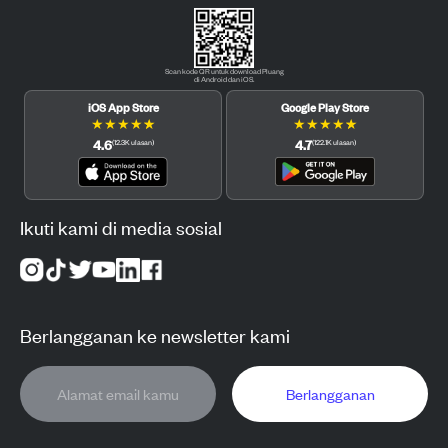
Scan kode QR untuk download Pluang
di Android dan iOS.
iOS App Store
Google Play Store
★
★
★
★
★
★
★
★
★
★
4.6
4.7
(
12.3K
ulasan
)
(
122.1K
ulasan
)
Ikuti kami di media sosial
Berlangganan ke newsletter kami
Berlangganan