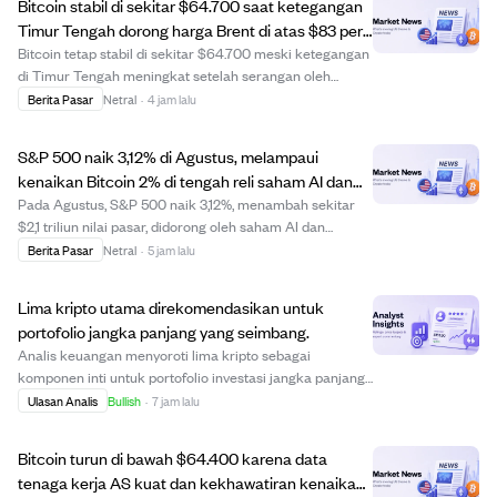
Bitcoin stabil di sekitar $64.700 saat ketegangan
Timur Tengah dorong harga Brent di atas $83 per
barel.
Bitcoin tetap stabil di sekitar $64.700 meski ketegangan
di Timur Tengah meningkat setelah serangan oleh
kelompok Houthi yang terkait Iran ke Arab Saudi,
Berita Pasar
Netral
·
4 jam lalu
mendorong harga minyak Brent di atas $83 per barel.
Ketidakpastian geopolitik ini juga meningkat...
S&P 500 naik 3,12% di Agustus, melampaui
kenaikan Bitcoin 2% di tengah reli saham AI dan
tantangan kripto.
Pada Agustus, S&P 500 naik 3,12%, menambah sekitar
$2,1 triliun nilai pasar, didorong oleh saham AI dan
semikonduktor. Bitcoin hanya naik 2%, diperdagangkan
Berita Pasar
Netral
·
5 jam lalu
di sekitar $64.600, karena tidak terpapar sektor
tersebut dan menghadapi tekanan tambahan sep...
Lima kripto utama direkomendasikan untuk
portofolio jangka panjang yang seimbang.
Analis keuangan menyoroti lima kripto sebagai
komponen inti untuk portofolio investasi jangka panjang
yang seimbang. Bitcoin menjadi fondasi stabil karena
Ulasan Analis
Bullish
·
7 jam lalu
pasokan terbatas dan penerimaan institusional.
Ethereum memimpin dalam aplikasi smart contract ...
Bitcoin turun di bawah $64.400 karena data
tenaga kerja AS kuat dan kekhawatiran kenaikan