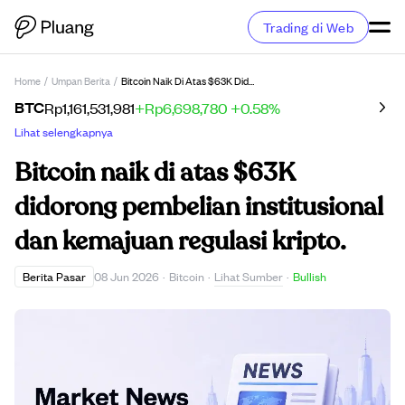
Trading di Web
Home
/
Umpan Berita
/
Bitcoin Naik Di Atas $63K Didorong Pembelian Institusional Dan Kemajuan Regulasi Kripto.
BTC
Rp1,161,531,981
+Rp6,698,780
+0.58%
Lihat selengkapnya
Bitcoin naik di atas $63K
didorong pembelian institusional
dan kemajuan regulasi kripto.
Lihat Sumber
Berita Pasar
08 Jun 2026
·
Bitcoin
·
·
Bullish