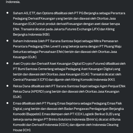
Indonesia.
Saham AS, ETF, dan Options difasilitasi oleh PT PG Berjangka sebagai Perantara
Pedagang Derivatif Keuangan yang berizin dan diawasi oleh Otoritas Jasa
Keuangan (OJK) untuk produk derivatif keuangan dengan aset dasar berupa
Efek. Transaksi dicatat pada Jakarta Futures Exchange (JFX) dan Kliring
Berjangka Indonesia (KBI).
Saham Indonesia (oleh PT Sarana Santosa Sejati sebagai Mitra Pemasaran
Perantara Pedagang Efek Level II yang bekerja sama dengan PT Pluang Maju
Sekuritas sebagai Perusahaan Efek) berizin dan diawasi oleh Otoritas Jasa
Keuangan (OJK).
Aset Crypto dan Derivatif Aset Keuangan Digital (Crypto Futures) difasilitasi oleh
PT Bumi Santosa Cemerlang sebagai Pedagang Aset Keuangan Digital yang
berizin dan diawasi oleh Otoritas Jasa Keuangan (OJK). Transaksi dicatat oleh
Central Finansial X (CFX) dan dijamin oleh Kliring Komoditi Indonesia (KKI).
Reksa Dana difasilitasi oleh PT Sarana Santosa Sejati sebagai Agen Penjual Efek
Reksa Dana (APERD) yang berizin dan diawasi oleh Otoritas Jasa Keuangan
(OJK).
Emas difasilitasi oleh PT Pluang Emas Sejahtera sebagai Pedagang Emas Fisik
Digital, yang berizin dan diawasi oleh Badan Pengawas Perdagangan Berjangka
Komoditi (Bappebti). Emas disimpan oleh PT ICDX Logistik Berikat (ILB) yang
bekerja sama dengan PT Brinks Solutions Indonesia (Brink's), dicatat di Bursa
Komoditi dan Derivatif Indonesia (ICDX), dan dijamin oleh Indonesia Clearing
House (ICH).