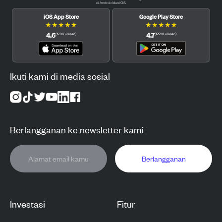
di Android dan iOS.
iOS App Store
Google Play Store
★
★
★
★
★
★
★
★
★
★
4.6
4.7
(
12.3K
ulasan
)
(
122.1K
ulasan
)
Ikuti kami di media sosial
Berlangganan ke newsletter kami
Berlangganan
Investasi
Fitur