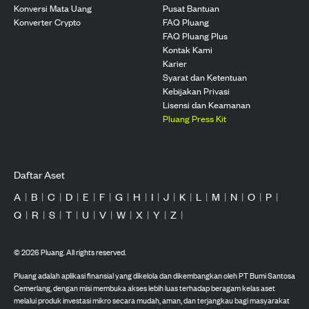
Konversi Mata Uang
Pusat Bantuan
Konverter Crypto
FAQ Pluang
FAQ Pluang Plus
Kontak Kami
Karier
Syarat dan Ketentuan
Kebijakan Privasi
Lisensi dan Keamanan
Pluang Press Kit
Daftar Aset
A
|
B
|
C
|
D
|
E
|
F
|
G
|
H
|
I
|
J
|
K
|
L
|
M
|
N
|
O
|
P
|
Q
|
R
|
S
|
T
|
U
|
V
|
W
|
X
|
Y
|
Z
|
©
2026
Pluang. All rights reserved.
Pluang adalah aplikasi finansial yang dikelola dan dikembangkan oleh PT Bumi Santosa
Cemerlang, dengan misi membuka akses lebih luas terhadap beragam kelas aset
melalui produk investasi mikro secara mudah, aman, dan terjangkau bagi masyarakat