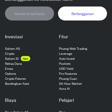
Berlangganan
Investasi
Fitur
Saham AS
Pluang Web Trading
Crypto
Leverage
Saham ID
Auto Invest
New
Pockets
Reksa Dana
USD Yield
Emas
Pro Features
Options
Pluang Cuan
Crypto Futures
24-Hour Market
Bandingkan Aset
Aura AI
Biaya
Pelajari
Biaya Saham AS
Blog