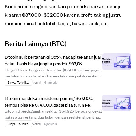
Kondisi ini mengindikasikan potensi kenaikan menuju
kisaran $87.000–$92.000 karena profit-taking justru
memicu minat beli lebih lanjut, bukan panik jual.
Berita Lainnya
(BTC)
Bitcoin sulit bertahan di $65K, hadapi tekanan jual
dekat basis biaya jangka pendek $67,5K
Harga Bitcoin bergerak di sekitar $65.000 namun gagal
bertahan di atas level ini karena tekanan jual di sekitar
basis biaya pemegang jangka pendek $67.523. Basis
Sinyal Teknikal
Netral
·
4 jam lalu
biaya ini adalah harga rata-rata pembelian koin yang
dimiliki kurang dari 155 hari, menc...
Bitcoin mendekati resistensi penting $67.000;
tembus bisa ke $74.000, gagal bisa turun ke
support $61.858.
Bitcoin diperdagangkan sekitar $64.925, berada di dekat
batas atas rentang dua bulan dengan resistensi penting
di $67.073. Penutupan harian di atas $67.073 akan
Sinyal Teknikal
Netral
·
5 jam lalu
menandakan terobosan dan berpotensi mendorong
Bitcoin ke $74.000, resistensi utama beriku...