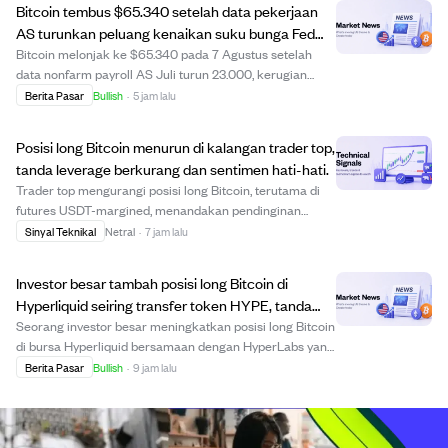
Bitcoin tembus $65.340 setelah data pekerjaan
AS turunkan peluang kenaikan suku bunga Fed
September
Bitcoin melonjak ke $65.340 pada 7 Agustus setelah
data nonfarm payroll AS Juli turun 23.000, kerugian
pekerjaan bulanan pertama sejak Februari. Data ini
Berita Pasar
Bullish
·
5 jam lalu
menurunkan peluang kenaikan suku bunga Fed
September dari 55% menjadi 42%, meningkatkan
Posisi long Bitcoin menurun di kalangan trader top,
sentimen...
tanda leverage berkurang dan sentimen hati-hati.
Trader top mengurangi posisi long Bitcoin, terutama di
futures USDT-margined, menandakan pendinginan
sentimen bullish leverage. Data menunjukkan penurunan
Sinyal Teknikal
Netral
·
7 jam lalu
signifikan dalam jumlah akun yang memegang posisi
long BTC, mengindikasikan de-risking luas dar...
Investor besar tambah posisi long Bitcoin di
Hyperliquid seiring transfer token HYPE, tanda
optimisme harga naik.
Seorang investor besar meningkatkan posisi long Bitcoin
di bursa Hyperliquid bersamaan dengan HyperLabs yang
memindahkan banyak token HYPE ke bursa terpusat.
Berita Pasar
Bullish
·
9 jam lalu
Aktivitas ini menunjukkan kepercayaan yang meningkat
di kalangan investor besar, dengan tota...