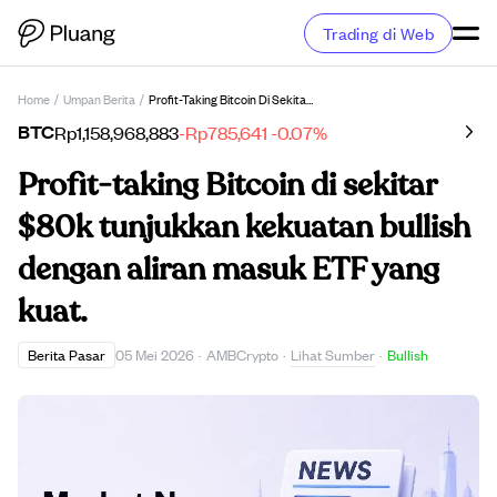
Trading di Web
Home
/
Umpan Berita
/
Profit-Taking Bitcoin Di Sekitar $80k Tunjukkan Kekuatan Bullish Dengan Aliran Masuk ETF Yang Kuat.
BTC
Rp1,158,968,883
-Rp785,641
-0.07%
Profit-taking Bitcoin di sekitar
$80k tunjukkan kekuatan bullish
dengan aliran masuk ETF yang
kuat.
Lihat Sumber
Berita Pasar
05 Mei 2026
·
AMBCrypto
·
·
Bullish