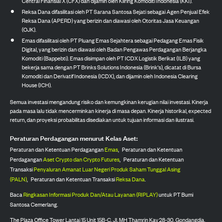
Central Finansial X (CFX) dan dijamin oleh Kliring Komoditi Indonesia (KKI).
Reksa Dana difasilitasi oleh PT Sarana Santosa Sejati sebagai Agen Penjual Efek
Reksa Dana (APERD) yang berizin dan diawasi oleh Otoritas Jasa Keuangan
(OJK).
Emas difasilitasi oleh PT Pluang Emas Sejahtera sebagai Pedagang Emas Fisik
Digital, yang berizin dan diawasi oleh Badan Pengawas Perdagangan Berjangka
Komoditi (Bappebti). Emas disimpan oleh PT ICDX Logistik Berikat (ILB) yang
bekerja sama dengan PT Brinks Solutions Indonesia (Brink's), dicatat di Bursa
Komoditi dan Derivatif Indonesia (ICDX), dan dijamin oleh Indonesia Clearing
House (ICH).
Semua investasi mengandung risiko dan kemungkinan kerugian nilai investasi. Kinerja
pada masa lalu tidak mencerminkan kinerja di masa depan. Kinerja historikal, expected
return, dan proyeksi probabilitas disediakan untuk tujuan informasi dan ilustrasi.
Peraturan Perdagangan menurut Kelas Aset:
Peraturan dan Ketentuan Perdagangan
Emas
,
Peraturan dan Ketentuan
Perdagangan
Aset Crypto dan Crypto Futures
,
Peraturan dan Ketentuan
Transaksi
Penyaluran Amanat Luar Negeri Produk Saham Tunggal Asing
(PALN)
,
Peraturan dan Ketentuan Transaksi
Reksa Dana
.
Baca
Ringkasan Informasi Produk Dan/Atau Layanan (RIPLAY)
untuk PT Bumi
Santosa Cemerlang.
The Plaza Office Tower Lantai 15 Unit 15B-C, Jl. MH Thamrin Kav 28-30, Gondangdia,