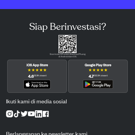
Siap Berinvestasi?
Scan kode QR untuk download Pluang
di Android dan iOS.
iOS App Store
Google Play Store
★
★
★
★
★
★
★
★
★
★
4.6
4.7
(
12.3K
ulasan
)
(
122.3K
ulasan
)
Ikuti kami di media sosial
Berlangganan ke newsletter kami