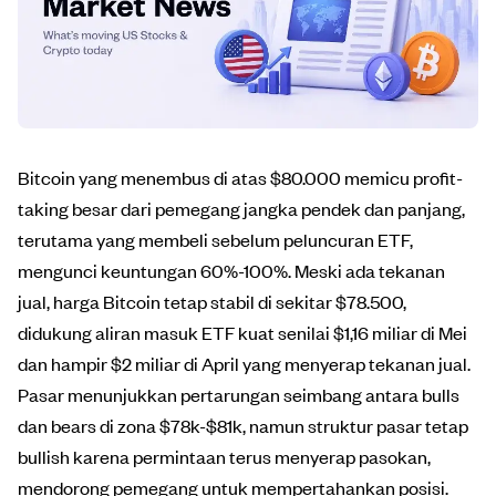
Bitcoin yang menembus di atas $80.000 memicu profit-
taking besar dari pemegang jangka pendek dan panjang,
terutama yang membeli sebelum peluncuran ETF,
mengunci keuntungan 60%-100%. Meski ada tekanan
jual, harga Bitcoin tetap stabil di sekitar $78.500,
didukung aliran masuk ETF kuat senilai $1,16 miliar di Mei
dan hampir $2 miliar di April yang menyerap tekanan jual.
Pasar menunjukkan pertarungan seimbang antara bulls
dan bears di zona $78k-$81k, namun struktur pasar tetap
bullish karena permintaan terus menyerap pasokan,
mendorong pemegang untuk mempertahankan posisi.