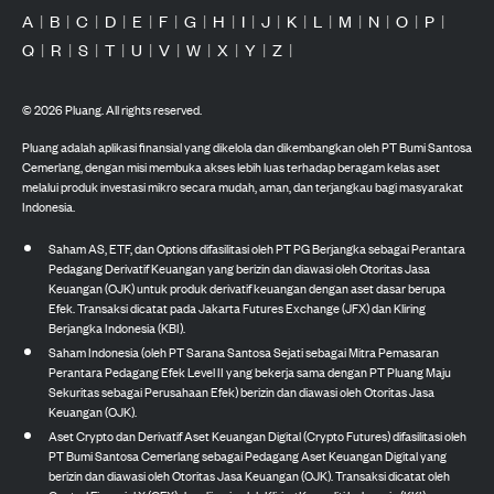
A
|
B
|
C
|
D
|
E
|
F
|
G
|
H
|
I
|
J
|
K
|
L
|
M
|
N
|
O
|
P
|
Q
|
R
|
S
|
T
|
U
|
V
|
W
|
X
|
Y
|
Z
|
©
2026
Pluang. All rights reserved.
Pluang adalah aplikasi finansial yang dikelola dan dikembangkan oleh PT Bumi Santosa
Cemerlang, dengan misi membuka akses lebih luas terhadap beragam kelas aset
melalui produk investasi mikro secara mudah, aman, dan terjangkau bagi masyarakat
Indonesia.
Saham AS, ETF, dan Options difasilitasi oleh PT PG Berjangka sebagai Perantara
Pedagang Derivatif Keuangan yang berizin dan diawasi oleh Otoritas Jasa
Keuangan (OJK) untuk produk derivatif keuangan dengan aset dasar berupa
Efek. Transaksi dicatat pada Jakarta Futures Exchange (JFX) dan Kliring
Berjangka Indonesia (KBI).
Saham Indonesia (oleh PT Sarana Santosa Sejati sebagai Mitra Pemasaran
Perantara Pedagang Efek Level II yang bekerja sama dengan PT Pluang Maju
Sekuritas sebagai Perusahaan Efek) berizin dan diawasi oleh Otoritas Jasa
Keuangan (OJK).
Aset Crypto dan Derivatif Aset Keuangan Digital (Crypto Futures) difasilitasi oleh
PT Bumi Santosa Cemerlang sebagai Pedagang Aset Keuangan Digital yang
berizin dan diawasi oleh Otoritas Jasa Keuangan (OJK). Transaksi dicatat oleh