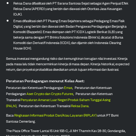
Reksa Dana difasilitasi oleh PT Sarana Santosa Sejati sebagai Agen Penjual Efek
Reksa Dana (APERD) yang berizin dan diawasi oleh Otoritas Jasa Keuangan
(OJK).
Emas difasilitasi oleh PT Pluang Emas Sejahtera sebagai Pedagang Emas Fisik
Digital, yang berizin dan diawasi oleh Badan Pengawas Perdagangan Berjangka
Komoditi (Bappebti). Emas disimpan oleh PT ICDX Logistik Berikat (ILB) yang
bekerja sama dengan PT Brinks Solutions Indonesia (Brink's), dicatat di Bursa
Komoditi dan Derivatif Indonesia (ICDX), dan dijamin oleh Indonesia Clearing
House (ICH).
Semua investasi mengandung risiko dan kemungkinan kerugian nilai investasi. Kinerja
pada masa lalu tidak mencerminkan kinerja di masa depan. Kinerja historikal, expected
return, dan proyeksi probabilitas disediakan untuk tujuan informasi dan ilustrasi.
Peraturan Perdagangan menurut Kelas Aset:
Peraturan dan Ketentuan Perdagangan
Emas
,
Peraturan dan Ketentuan
Perdagangan
Aset Crypto dan Crypto Futures
,
Peraturan dan Ketentuan
Transaksi
Penyaluran Amanat Luar Negeri Produk Saham Tunggal Asing
(PALN)
,
Peraturan dan Ketentuan Transaksi
Reksa Dana
.
Baca
Ringkasan Informasi Produk Dan/Atau Layanan (RIPLAY)
untuk PT Bumi
Santosa Cemerlang.
The Plaza Office Tower Lantai 15 Unit 15B-C, Jl. MH Thamrin Kav 28-30, Gondangdia,
Menteng, Jakarta Pusat, DKI Jakarta, 10350