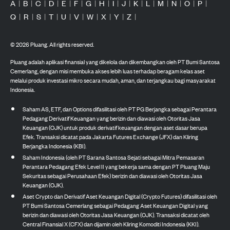
A
|
B
|
C
|
D
|
E
|
F
|
G
|
H
|
I
|
J
|
K
|
L
|
M
|
N
|
O
|
P
|
Q
|
R
|
S
|
T
|
U
|
V
|
W
|
X
|
Y
|
Z
|
©
2026
Pluang. All rights reserved.
Pluang adalah aplikasi finansial yang dikelola dan dikembangkan oleh PT Bumi Santosa
Cemerlang, dengan misi membuka akses lebih luas terhadap beragam kelas aset
melalui produk investasi mikro secara mudah, aman, dan terjangkau bagi masyarakat
Indonesia.
Saham AS, ETF, dan Options difasilitasi oleh PT PG Berjangka sebagai Perantara
Pedagang Derivatif Keuangan yang berizin dan diawasi oleh Otoritas Jasa
Keuangan (OJK) untuk produk derivatif keuangan dengan aset dasar berupa
Efek. Transaksi dicatat pada Jakarta Futures Exchange (JFX) dan Kliring
Berjangka Indonesia (KBI).
Saham Indonesia (oleh PT Sarana Santosa Sejati sebagai Mitra Pemasaran
Perantara Pedagang Efek Level II yang bekerja sama dengan PT Pluang Maju
Sekuritas sebagai Perusahaan Efek) berizin dan diawasi oleh Otoritas Jasa
Keuangan (OJK).
Aset Crypto dan Derivatif Aset Keuangan Digital (Crypto Futures) difasilitasi oleh
PT Bumi Santosa Cemerlang sebagai Pedagang Aset Keuangan Digital yang
berizin dan diawasi oleh Otoritas Jasa Keuangan (OJK). Transaksi dicatat oleh
Central Finansial X (CFX) dan dijamin oleh Kliring Komoditi Indonesia (KKI).