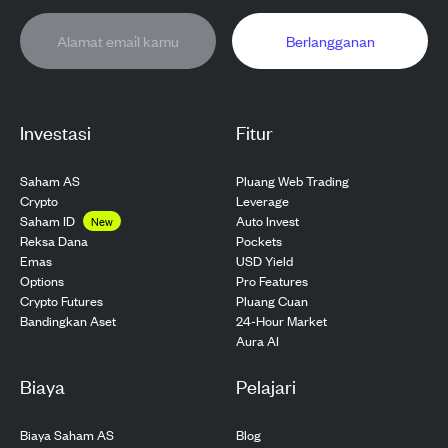
Berlangganan
Investasi
Fitur
Saham AS
Pluang Web Trading
Crypto
Leverage
Saham ID
Auto Invest
New
Pockets
Reksa Dana
USD Yield
Emas
Pro Features
Options
Pluang Cuan
Crypto Futures
24-Hour Market
Bandingkan Aset
Aura AI
Biaya
Pelajari
Biaya Saham AS
Blog