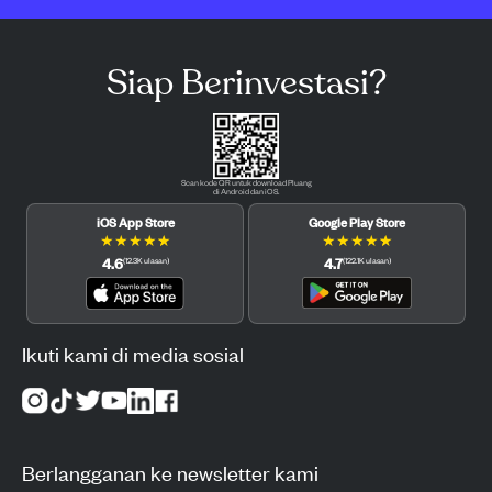
Siap Berinvestasi?
Scan kode QR untuk download Pluang
di Android dan iOS.
iOS App Store
Google Play Store
★
★
★
★
★
★
★
★
★
★
4.6
4.7
(
12.3K
ulasan
)
(
122.1K
ulasan
)
Ikuti kami di media sosial
Berlangganan ke newsletter kami