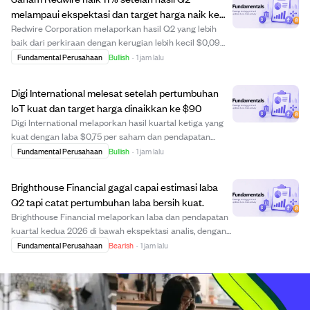
melampaui ekspektasi dan target harga naik ke
$16.
Redwire Corporation melaporkan hasil Q2 yang lebih
baik dari perkiraan dengan kerugian lebih kecil $0,09
per saham dan penjualan $117 juta, melampaui estimasi
Fundamental Perusahaan
Bullish
·
1 jam lalu
analis. Perusahaan mencatat margin laba kotor tertinggi
27,8% dan backlog kuat $542,1 juta,...
Digi International melesat setelah pertumbuhan
IoT kuat dan target harga dinaikkan ke $90
Digi International melaporkan hasil kuartal ketiga yang
kuat dengan laba $0,75 per saham dan pendapatan
$138,67 juta, melampaui perkiraan. Perusahaan
Fundamental Perusahaan
Bullish
·
1 jam lalu
mencatat pertumbuhan pendapatan 29%, EBITDA
disesuaikan tertinggi sebesar $40 juta, dan pendapatan
Brighthouse Financial gagal capai estimasi laba
b...
Q2 tapi catat pertumbuhan laba bersih kuat.
Brighthouse Financial melaporkan laba dan pendapatan
kuartal kedua 2026 di bawah ekspektasi analis, dengan
laba per saham $4,45 dibandingkan konsensus $4,86
Fundamental Perusahaan
Bearish
·
1 jam lalu
dan pendapatan $2,11 miliar di bawah estimasi $2,18
miliar. Meski demikian, perusahaan mencat...