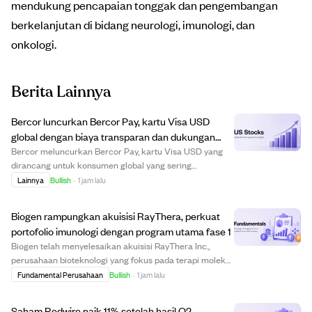
mendukung pencapaian tonggak dan pengembangan
berkelanjutan di bidang neurologi, imunologi, dan
onkologi.
Berita Lainnya
Bercor luncurkan Bercor Pay, kartu Visa USD
global dengan biaya transparan dan dukungan
Apple/Google Pay.
Bercor meluncurkan Bercor Pay, kartu Visa USD yang
dirancang untuk konsumen global yang sering
bertransaksi lintas negara. Diluncurkan pada 29 Juli
Lainnya
Bullish
·
1 jam lalu
2026, kartu ini diterima di jutaan merchant Visa di
seluruh dunia, mendukung Apple Pay dan Google Pay,...
Biogen rampungkan akuisisi RayThera, perkuat
portofolio imunologi dengan program utama fase 1
Biogen telah menyelesaikan akuisisi RayThera Inc.,
perusahaan bioteknologi yang fokus pada terapi molekul
kecil di bidang imunologi. Akuisisi ini memperkuat
Fundamental Perusahaan
Bullish
·
1 jam lalu
portofolio imunologi Biogen dengan menambahkan
beberapa aset yang berpotensi mengobati kondis...
Saham Redwire naik 11% setelah hasil Q2