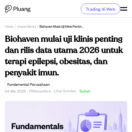
Trading di Web
Home
/
Umpan Berita
/
Biohaven Mulai Uji Klinis Penting Dan Rilis Data Utama 2026 Untuk Terapi Epilepsi, Obesitas, Dan Penyakit Imun.
Biohaven mulai uji klinis penting
dan rilis data utama 2026 untuk
terapi epilepsi, obesitas, dan
penyakit imun.
Fundamental Perusahaan
Lihat Sumber
04 Mei 2026
·
PRNewsWire
·
·
Bullish